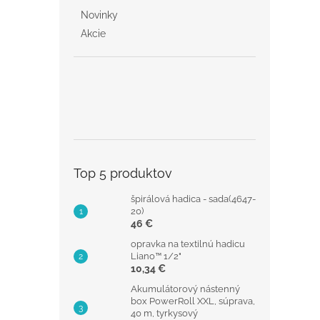
Novinky
Akcie
Top 5 produktov
špirálová hadica - sada(4647-
20)
46 €
opravka na textilnú hadicu
Liano™ 1/2"
10,34 €
Akumulátorový nástenný
box PowerRoll XXL, súprava,
40 m, tyrkysový