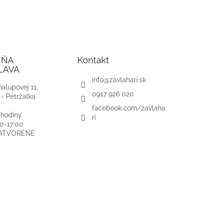
JŇA
Kontakt
LAVA
info
@
zavlahari.sk
alupovej 11,
0917 926 020
 - Petržalka
facebook.com/zavlaha
 hodiny
ri
00-17:00
ZATVORENÉ