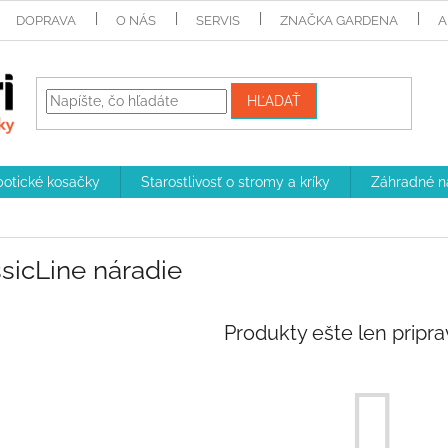
DOPRAVA
O NÁS
SERVIS
ZNAČKA GARDENA
A
HĽADAŤ
otické kosačky
Starostlivosť o stromy a kríky
Záhradné n
sicLine náradie
Produkty ešte len pripr