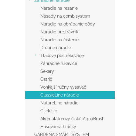
Záhradné náradie
Náradie na rezanie
Násady na combisystem
Náradie na obrábanie pôdy
Náradie pre trávnik
Náradie na čistenie
Drobné náradie
Tlakové postrekovače
Záhradné rukavice
Sekery
Ostrič
Vonkajší ručný vysavač
ClassicLine náradie
NatureLine náradie
Click Up!
Akumulátorový čistič AquaBrush
Husqvarna hračky
GARDENA SMART SYSTÉM