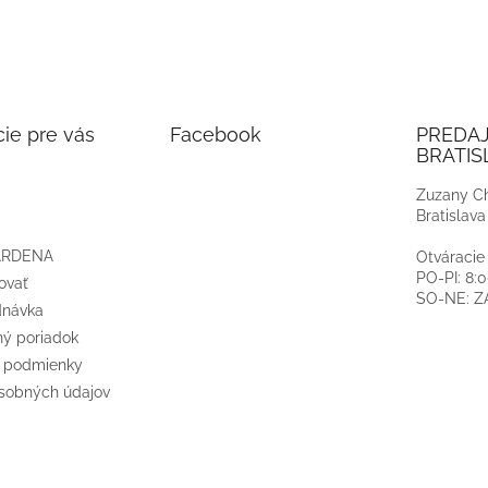
ie pre vás
Facebook
PREDA
BRATIS
Zuzany Ch
Bratislava
ARDENA
Otváracie
PO-PI: 8:
ovať
SO-NE: 
dnávka
ý poriadok
 podmienky
sobných údajov