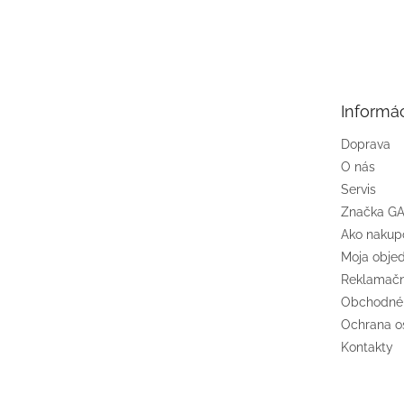
Z
á
p
ä
t
Informác
i
e
Doprava
O nás
Servis
Značka G
Ako nakup
Moja obje
Reklamačn
Obchodné
Ochrana o
Kontakty