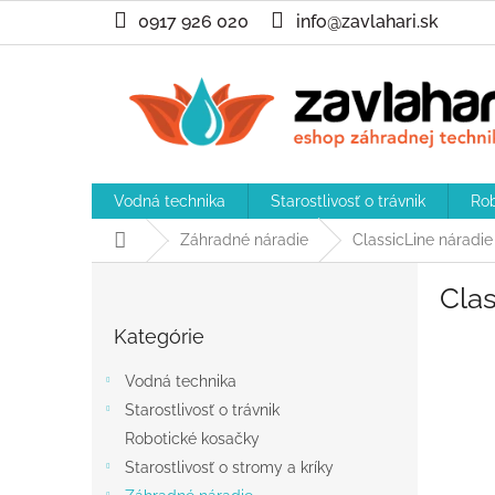
Prejsť
0917 926 020
info@zavlahari.sk
na
obsah
Vodná technika
Starostlivosť o trávnik
Rob
Domov
Záhradné náradie
ClassicLine náradie
B
Clas
o
Preskočiť
č
Kategórie
kategórie
n
ý
Vodná technika
p
Starostlivosť o trávnik
a
Robotické kosačky
n
e
Starostlivosť o stromy a kríky
l