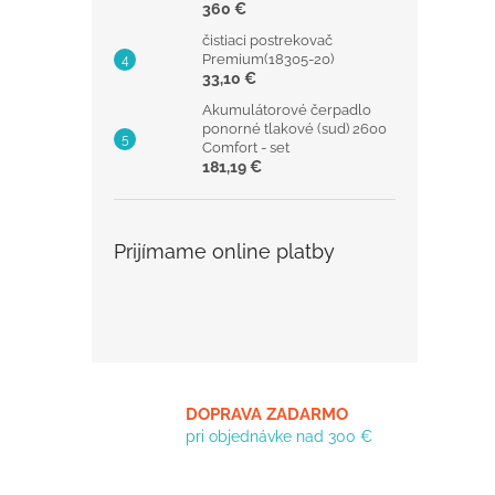
360 €
čistiaci postrekovač
Premium(18305-20)
33,10 €
Akumulátorové čerpadlo
ponorné tlakové (sud) 2600
Comfort - set
181,19 €
Prijímame online platby
DOPRAVA ZADARMO
pri objednávke nad 300 €