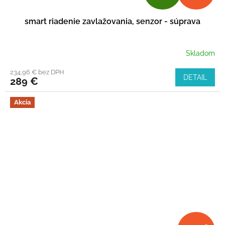
A
smart riadenie zavlažovania, senzor - súprava
D
A
Skladom
R
234,96 € bez DPH
DETAIL
289 €
M
Akcia
O