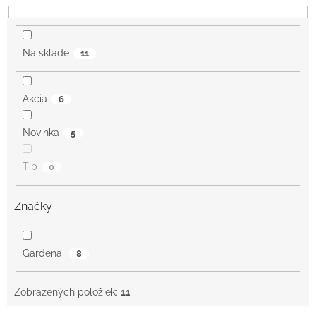
d
u
k
Na sklade
11
t
o
v
Akcia
6
Novinka
5
Tip
0
Značky
Gardena
8
Zobrazených položiek:
11