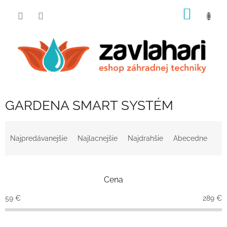
Prejsť
NÁKU
na
obsah
KOŠÍK
GARDENA SMART SYSTÉM
R
a
Najpredávanejšie
Najlacnejšie
Najdrahšie
Abecedne
d
e
n
Cena
i
e
59
€
289
€
p
r
o