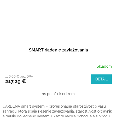
SMART riadenie zavlažovania
Skladom
176,66 € bez DPH
DETAIL
217,29 €
11
položiek celkom
O
v
l
GARDENA smart system – profesionálna starostlivosť o vašu
á
záhradu, ktorá spája riešenie zavlažovania, starostlivosť o trávnik
d
a ďalšie do jedného systému. Zažite väčšie pohodlie a slobodu,