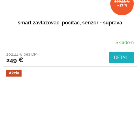
300,11 €
–17 %
smart zavlažovací počítač, senzor - súprava
Skladom
202,44 € bez DPH
DETAIL
249 €
Akcia