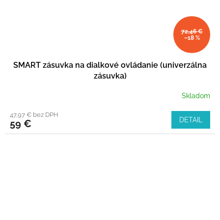
72,46 €
–18 %
SMART zásuvka na dialkové ovládanie (univerzálna
zásuvka)
Skladom
47,97 € bez DPH
DETAIL
59 €