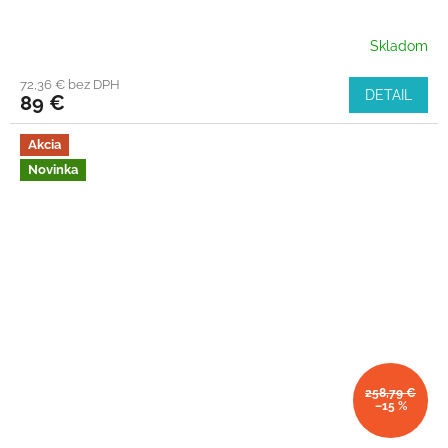
Skladom
72,36 € bez DPH
DETAIL
89 €
Akcia
Novinka
258,79 €
–15 %