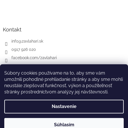
Kontakt
info
@
zavlahari.sk
0917 926 020
facebook.com/zavlahari
Súbory cookies používame na to, aby sme vám
umožnili pohodlné prehliadanie stránky a aby sme mohli
GARDENA
McCULLOCH
CZ
AT
DE
neustále zlepšovať funkčnosť, výkon a použiteľnosť
stránky prostredníctvom analýzy jej návštevnosti.
Nastavenie
Vytvoril Shoptet
Súhlasím
Copyright 2026
zavlahari.sk
. Všetky práva vyhradené.