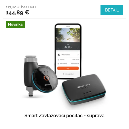
117,80 € bez DPH
DETAIL
144,89 €
Novinka
Smart Zavlažovací počítač - súprava