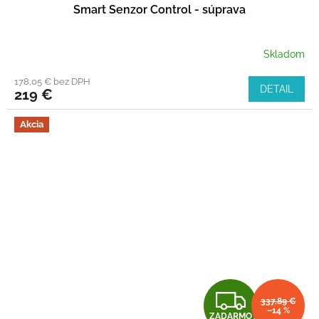
Smart Senzor Control - súprava
Skladom
178,05 € bez DPH
DETAIL
219 €
Akcia
Z
337,89 €
–14 %
ZADARMO