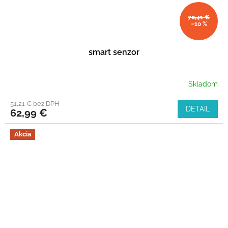
70,41 €
–10 %
smart senzor
Skladom
51,21 € bez DPH
DETAIL
62,99 €
Akcia