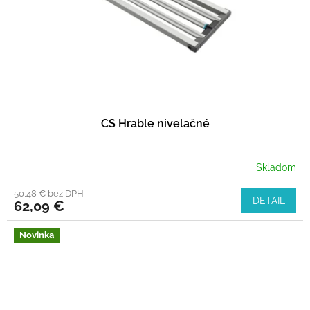
CS Hrable nivelačné
Skladom
50,48 € bez DPH
DETAIL
62,09 €
Novinka