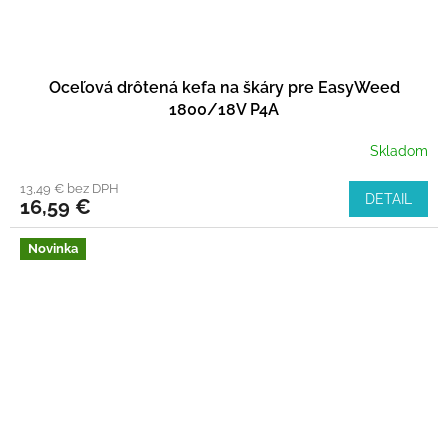
Oceľová drôtená kefa na škáry pre EasyWeed
1800/18V P4A
Skladom
13,49 € bez DPH
DETAIL
16,59 €
Novinka