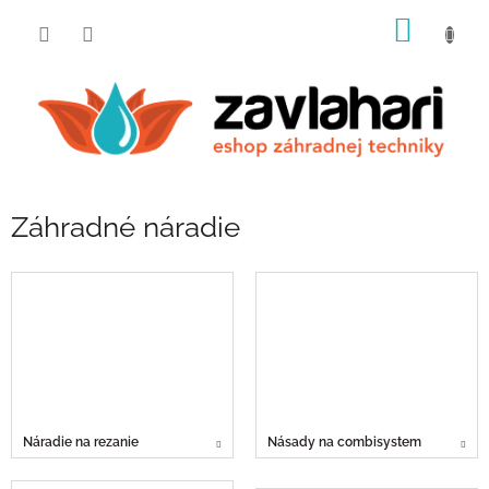
Prejsť
NÁKU
na
obsah
KOŠÍK
Záhradné náradie
Náradie na rezanie
Násady na combisystem