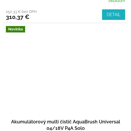
Skladom
252,33 € bez DPH
DETAIL
310,37 €
Novinka
Akumulátorový multi čistič AquaBrush Universal
04/18V P4A Solo