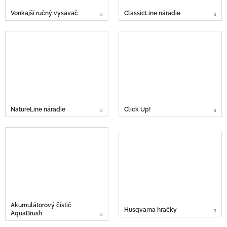
Vonkajší ručný vysavač
ClassicLine náradie
NatureLine náradie
Click Up!
Akumulátorový čistič
Husqvarna hračky
AquaBrush