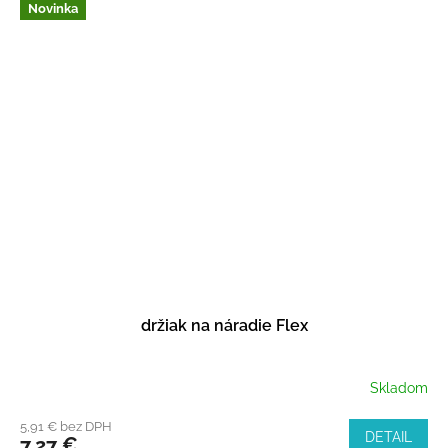
Novinka
držiak na náradie Flex
Skladom
5,91 € bez DPH
DETAIL
7,27 €