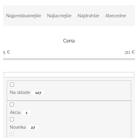
R
a
Najpredávanejšie
Najlacnejšie
Najdrahšie
Abecedne
d
e
n
Cena
i
e
5
€
311
€
p
r
o
d
u
k
Na sklade
127
t
o
v
Akcia
1
Novinka
27