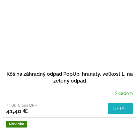
Kôš na záhradný odpad PopUp, hranatý, veľkosť L, na
zelený odpad
Skladom
33,66 € bez DPH
DETAIL
41,40 €
Novinka