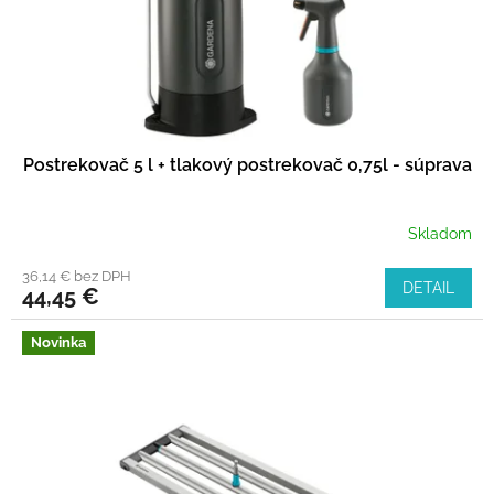
Postrekovač 5 l + tlakový postrekovač 0,75l - súprava
Skladom
36,14 € bez DPH
DETAIL
44,45 €
Novinka