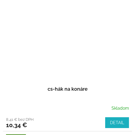
cs-hák na konáre
Skladom
8,41 € bez DPH
DETAIL
10,34 €