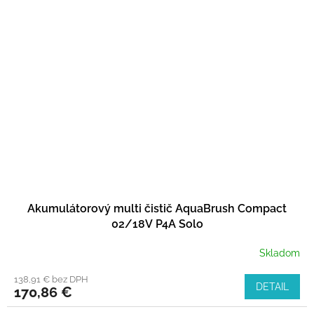
Akumulátorový multi čistič AquaBrush Compact
02/18V P4A Solo
Skladom
138,91 € bez DPH
DETAIL
170,86 €