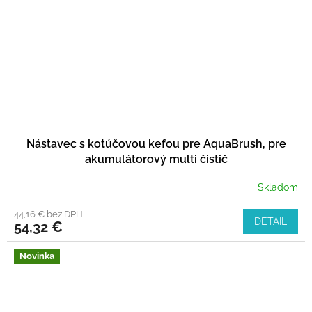
Nástavec s kotúčovou kefou pre AquaBrush, pre
akumulátorový multi čistič
Skladom
44,16 € bez DPH
DETAIL
54,32 €
Novinka