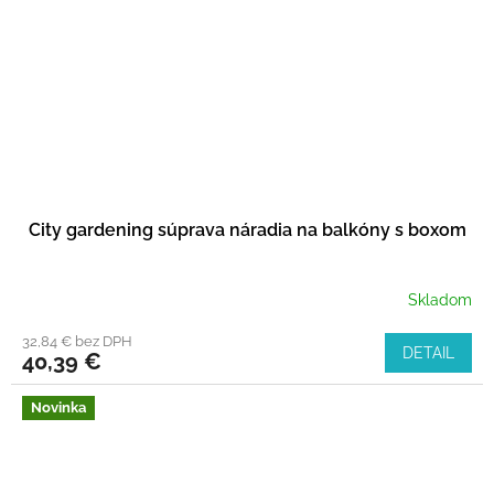
City gardening súprava náradia na balkóny s boxom
Skladom
32,84 € bez DPH
DETAIL
40,39 €
Novinka