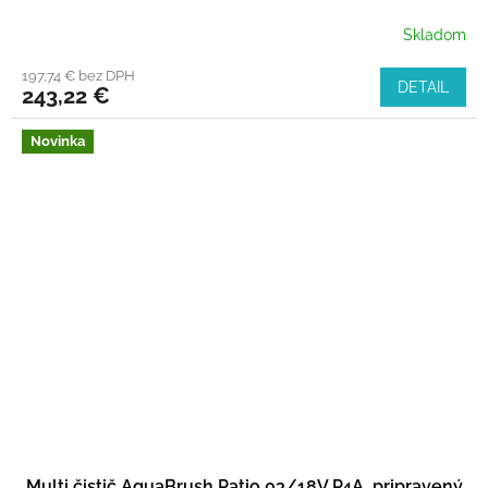
Skladom
197,74 € bez DPH
DETAIL
243,22 €
Novinka
Multi čistič AquaBrush Patio 03/18V P4A, pripravený