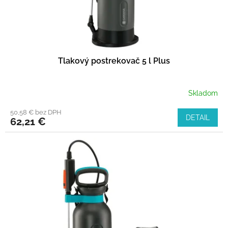
k
t
o
v
Tlakový postrekovač 5 l Plus
Skladom
50,58 € bez DPH
DETAIL
62,21 €