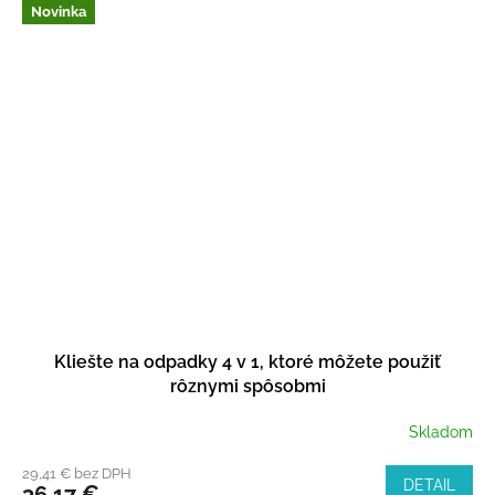
Novinka
Kliešte na odpadky 4 v 1, ktoré môžete použiť
rôznymi spôsobmi
Skladom
29,41 € bez DPH
DETAIL
36,17 €