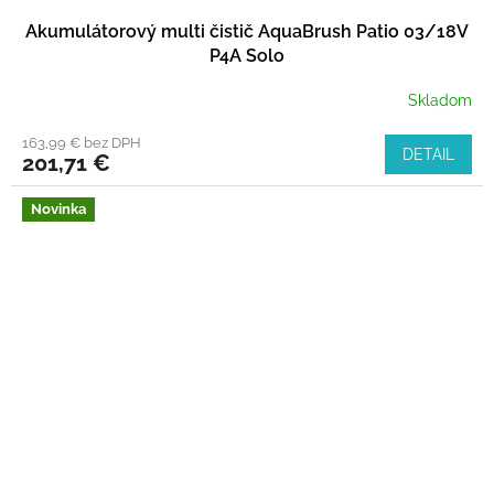
Akumulátorový multi čistič AquaBrush Patio 03/18V
P4A Solo
Skladom
163,99 € bez DPH
DETAIL
201,71 €
Novinka