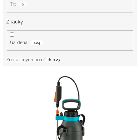
Tip
0
Značky
Gardena
124
Zobrazených položiek:
127
V
ý
p
i
s
p
r
o
d
u