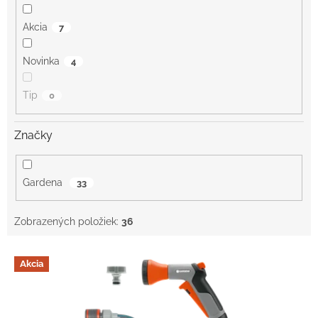
o
v
Akcia
7
Novinka
4
Tip
0
Značky
Gardena
33
Zobrazených položiek:
36
V
Akcia
ý
p
i