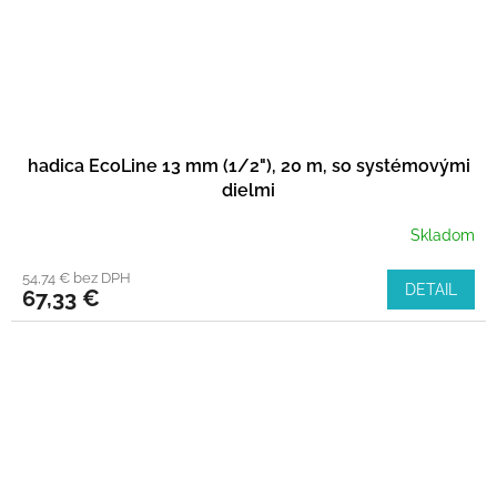
hadica EcoLine 13 mm (1/2"), 20 m, so systémovými
dielmi
Skladom
54,74 € bez DPH
DETAIL
67,33 €