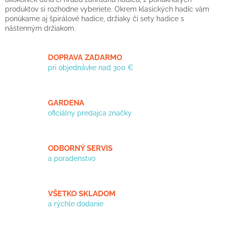
r
v
produktov si rozhodne vyberiete. Okrem klasických hadíc vám
k
ponúkame aj špirálové hadice, držiaky či sety hadice s
y
nástenným držiakom.
v
ý
p
DOPRAVA ZADARMO
i
pri objednávke nad 300 €
s
u
GARDENA
oficiálny predajca značky
ODBORNÝ SERVIS
a poradenstvo
VŠETKO SKLADOM
a rýchle dodanie