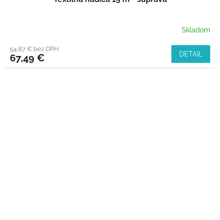
Skladom
54,87 € bez DPH
DETAIL
67,49 €