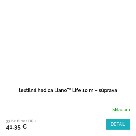
textilná hadica Liano™ Life 10 m – súprava
Skladom
33,62 € bez DPH
DETAIL
41,35 €