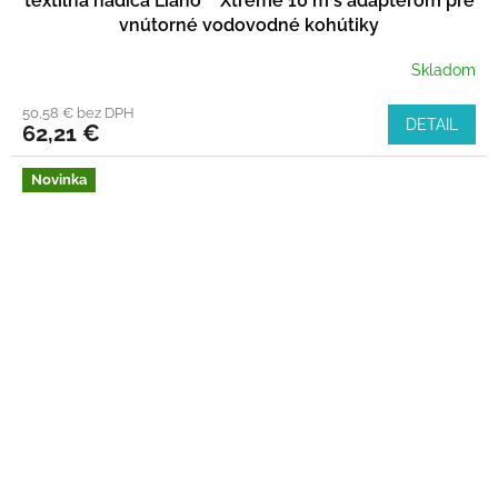
textilná hadica Liano™ Xtreme 10 m s adaptérom pre
vnútorné vodovodné kohútiky
Skladom
50,58 € bez DPH
DETAIL
62,21 €
Novinka