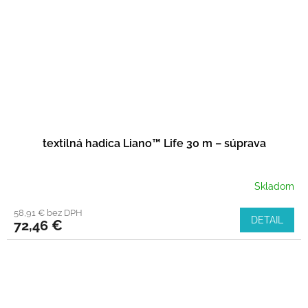
textilná hadica Liano™ Life 30 m – súprava
Skladom
58,91 € bez DPH
DETAIL
72,46 €