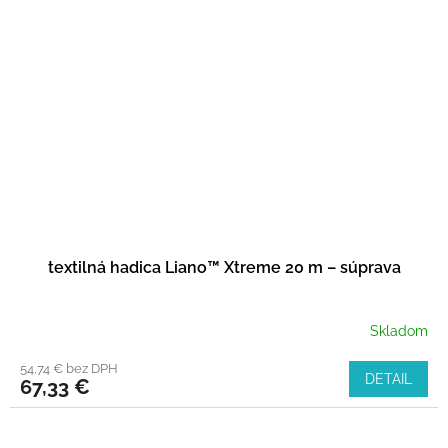
textilná hadica Liano™ Xtreme 20 m – súprava
Skladom
54,74 € bez DPH
DETAIL
67,33 €