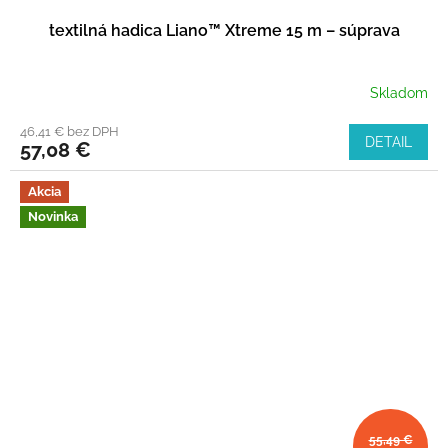
textilná hadica Liano™ Xtreme 15 m – súprava
Skladom
46,41 € bez DPH
DETAIL
57,08 €
Akcia
Novinka
55,49 €