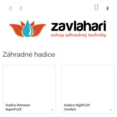
Prejsť
NÁKU
na
obsah
KOŠÍK
Záhradné hadice
Hadice Premium
Hadice HighFLEX
SuperFLEX
Comfort