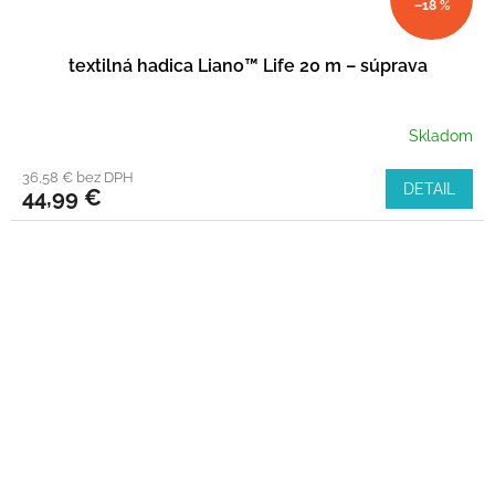
–18 %
textilná hadica Liano™ Life 20 m – súprava
Skladom
36,58 € bez DPH
DETAIL
44,99 €