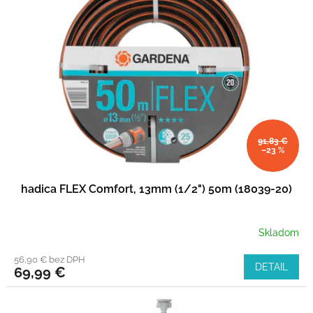
91,83 €
–23 %
hadica FLEX Comfort, 13mm (1/2") 50m (18039-20)
Skladom
56,90 € bez DPH
DETAIL
69,99 €