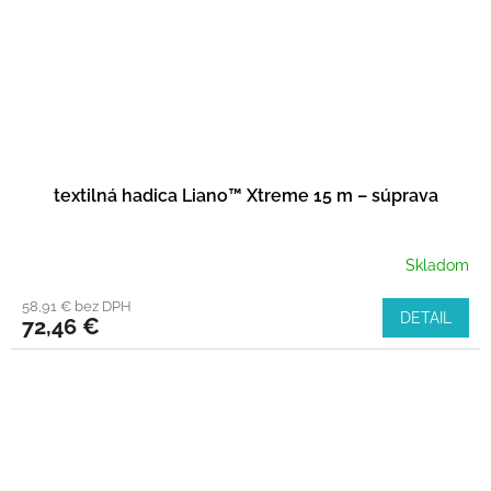
textilná hadica Liano™ Xtreme 15 m – súprava
Skladom
58,91 € bez DPH
DETAIL
72,46 €