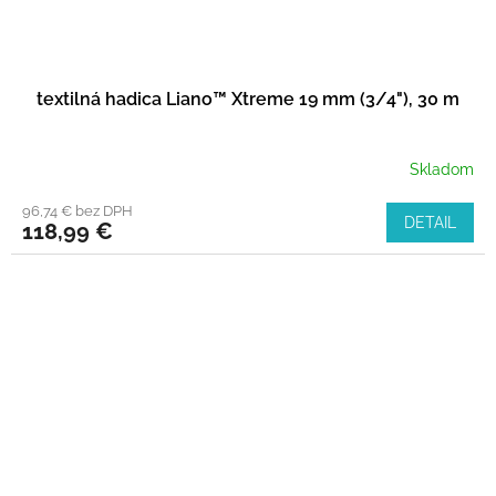
textilná hadica Liano™ Xtreme 19 mm (3/4"), 30 m
Skladom
96,74 € bez DPH
DETAIL
118,99 €