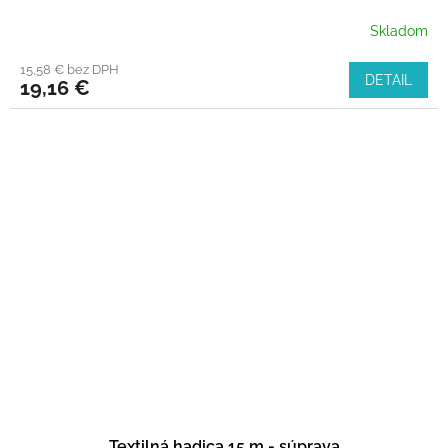
Skladom
15,58 € bez DPH
DETAIL
19,16 €
Textilná hadica 15 m - súprava