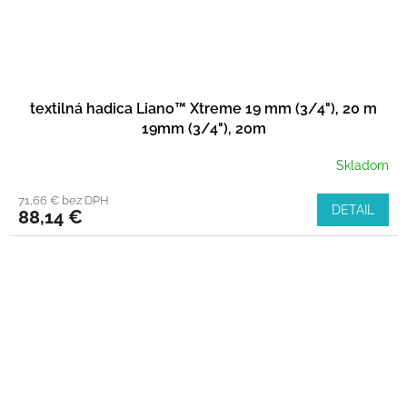
textilná hadica Liano™ Xtreme 19 mm (3/4"), 20 m
19mm (3/4"), 20m
Skladom
71,66 € bez DPH
DETAIL
88,14 €