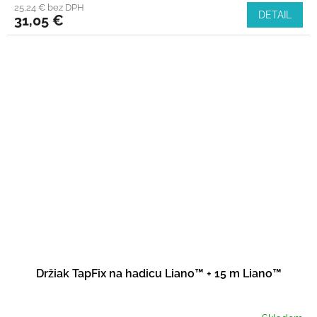
25,24 € bez DPH
DETAIL
31,05 €
Držiak TapFix na hadicu Liano™ + 15 m Liano™