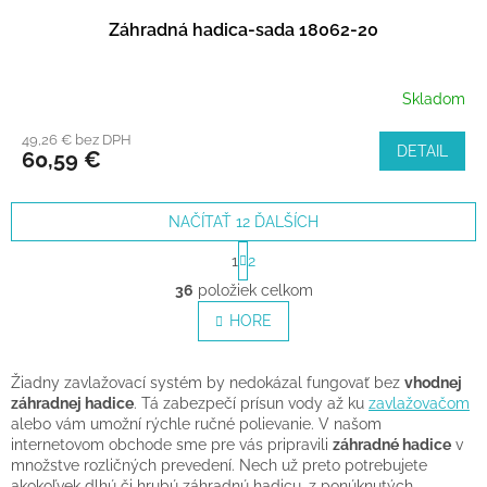
Záhradná hadica-sada 18062-20
Skladom
49,26 € bez DPH
DETAIL
60,59 €
NAČÍTAŤ 12 ĎALŠÍCH
S
1
2
t
O
r
36
položiek celkom
v
á
l
HORE
n
á
k
o
d
v
a
Žiadny zavlažovací systém by nedokázal fungovať bez
vhodnej
a
c
záhradnej hadice
. Tá zabezpečí prísun vody až ku
zavlažovačom
n
i
alebo vám umožní rýchle ručné polievanie. V našom
i
e
internetovom obchode sme pre vás pripravili
záhradné hadice
v
e
p
množstve rozličných prevedení. Nech už preto potrebujete
akokoľvek dlhú či hrubú záhradnú hadicu, z ponúknutých