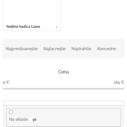
Textilná hadica Liano
R
a
Najpredávanejšie
Najlacnejšie
Najdrahšie
Abecedne
d
e
n
Cena
i
e
9
€
184
€
p
r
o
d
u
k
Na sklade
36
t