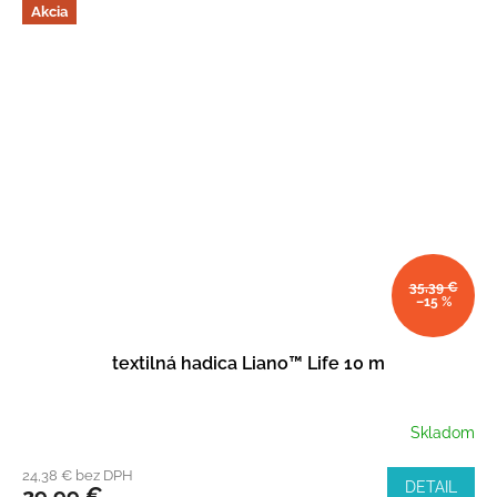
Akcia
35,39 €
–15 %
textilná hadica Liano™ Life 10 m
Skladom
24,38 € bez DPH
DETAIL
29,99 €