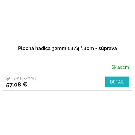
Plochá hadica 32mm 1 1/4 ", 10m - súprava
Skladom
46,41 € bez DPH
DETAIL
57,08 €