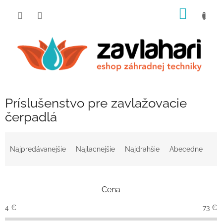
Prejsť
NÁKU
na
obsah
KOŠÍK
Príslušenstvo pre zavlažovacie
čerpadlá
R
a
Najpredávanejšie
Najlacnejšie
Najdrahšie
Abecedne
d
e
n
Cena
i
e
4
€
73
€
p