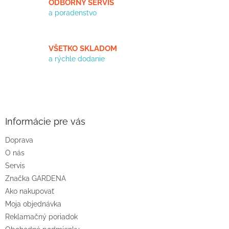
ODBORNÝ SERVIS
y
a poradenstvo
v
ý
p
i
VŠETKO SKLADOM
s
a rýchle dodanie
u
Z
á
p
ä
Informácie pre vás
t
Doprava
i
O nás
e
Servis
Značka GARDENA
Ako nakupovať
Moja objednávka
Reklamačný poriadok