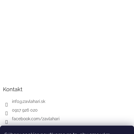
Kontakt
info
@
zavlahari.sk
0917 926 020
facebook.com/zavlahari