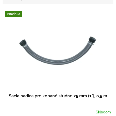
V
Novinka
ý
p
i
s
p
r
o
d
u
k
t
o
v
Sacia hadica pre kopané studne 25 mm (1"), 0,5 m
Skladom