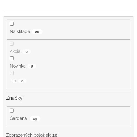
r
o
d
u
k
Na sklade
20
t
o
v
Akcia
0
Novinka
8
Tip
0
Značky
Gardena
19
Zobrazených položiek:
20