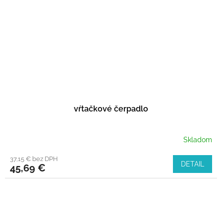
vŕtačkové čerpadlo
Skladom
37,15 € bez DPH
DETAIL
45,69 €