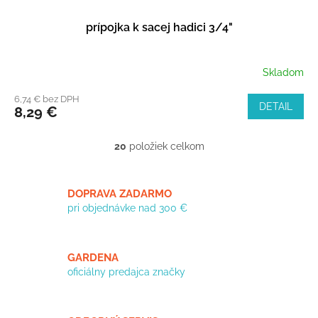
prípojka k sacej hadici 3/4"
Skladom
6,74 € bez DPH
DETAIL
8,29 €
20
položiek celkom
O
v
l
á
DOPRAVA ZADARMO
d
pri objednávke nad 300 €
a
c
i
GARDENA
e
oficiálny predajca značky
p
r
v
k