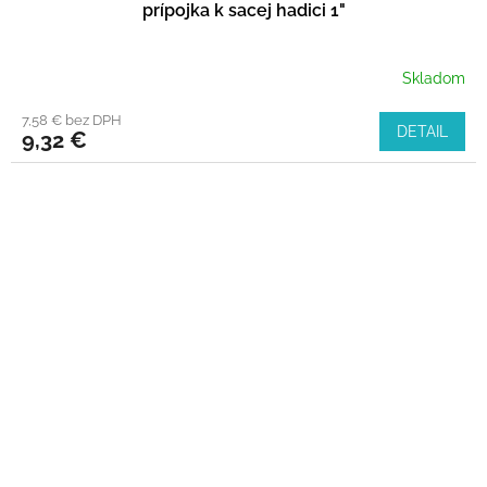
prípojka k sacej hadici 1"
Skladom
7,58 € bez DPH
DETAIL
9,32 €