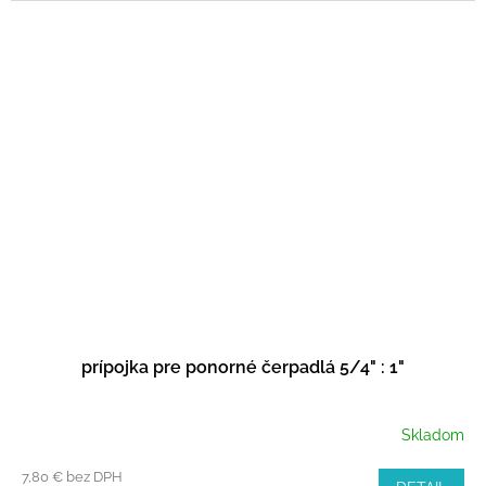
prípojka pre ponorné čerpadlá 5/4" : 1"
Skladom
7,80 € bez DPH