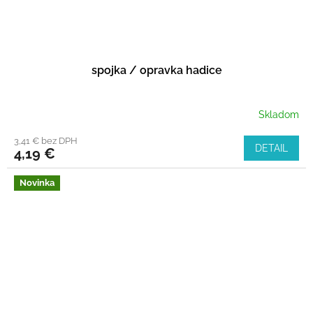
spojka / opravka hadice
Skladom
3,41 € bez DPH
DETAIL
4,19 €
Novinka