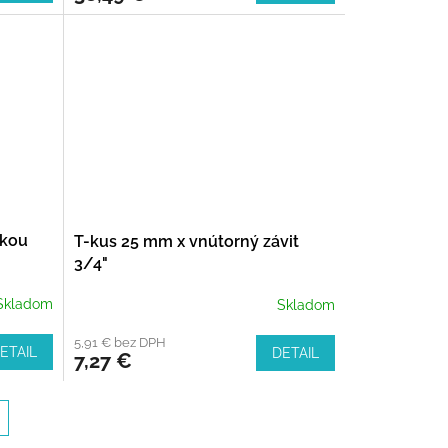
rkou
T-kus 25 mm x vnútorný závit
3/4"
Skladom
Skladom
5,91 € bez DPH
ETAIL
DETAIL
7,27 €