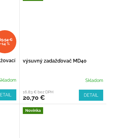
65,54 €
–14 %
ažovací
výsuvný zadažďovač MD40
Skladom
Skladom
16,83 € bez DPH
ETAIL
DETAIL
20,70 €
Novinka