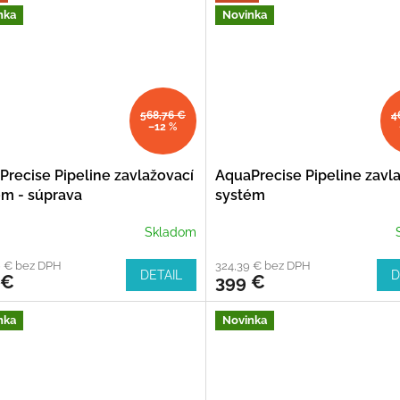
nka
Novinka
568,76 €
4
–12 %
Precise Pipeline zavlažovací
AquaPrecise Pipeline zavl
ém - súprava
systém
Skladom
9 € bez DPH
324,39 € bez DPH
DETAIL
D
 €
399 €
nka
Novinka