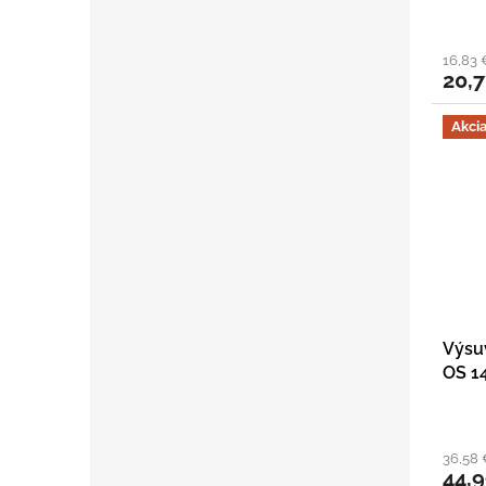
16,83 
20,
Akci
Výsu
OS 1
36,58
44,