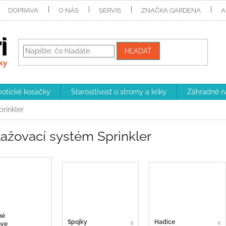
DOPRAVA
O NÁS
SERVIS
ZNAČKA GARDENA
A
HĽADAŤ
otické kosačky
Starostlivosť o stromy a kríky
Záhradné n
rinkler
ažovací systém Sprinkler
né
Spojky
Hadice
ove