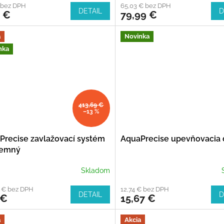
 bez DPH
65,03 € bez DPH
DETAIL
D
4 €
79,99 €
a
Novinka
nka
413,69 €
–13 %
Precise zavlažovací systém
AquaPrecise upevňovacia 
zemný
Skladom
7 € bez DPH
12,74 € bez DPH
DETAIL
D
 €
15,67 €
a
Akcia