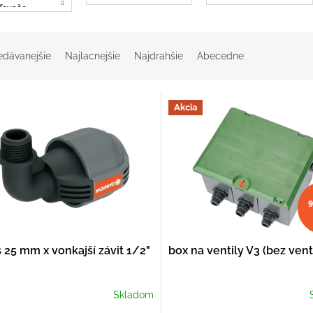
ďovače
edávanejšie
Najlacnejšie
Najdrahšie
Abecedne
Akcia
9
 25 mm x vonkajší závit 1/2"
box na ventily V3 (bez vent
Skladom