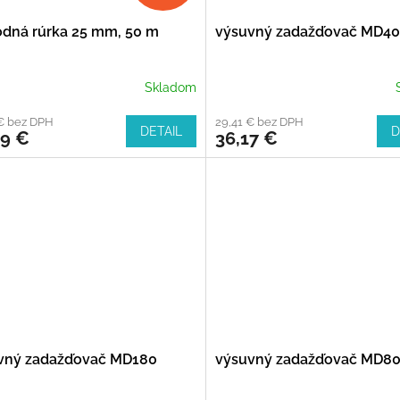
odná rúrka 25 mm, 50 m
výsuvný zadažďovač MD4
Skladom
€ bez DPH
29,41 € bez DPH
DETAIL
D
99 €
36,17 €
vný zadažďovač MD180
výsuvný zadažďovač MD8