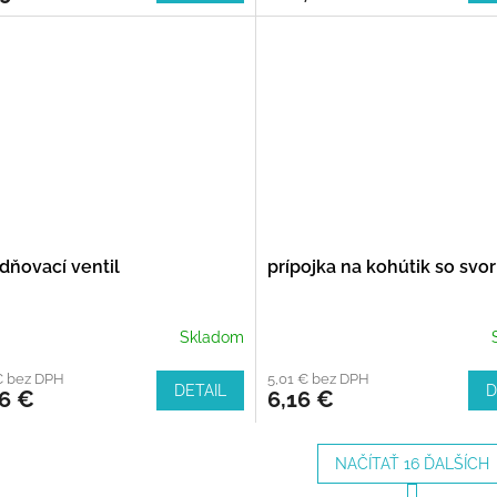
dňovací ventil
prípojka na kohútik so svo
Skladom
€ bez DPH
5,01 € bez DPH
DETAIL
D
06 €
6,16 €
NAČÍTAŤ 16 ĎALŠÍCH
S