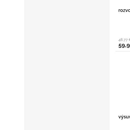
rozv
48,77 
59,
výsu