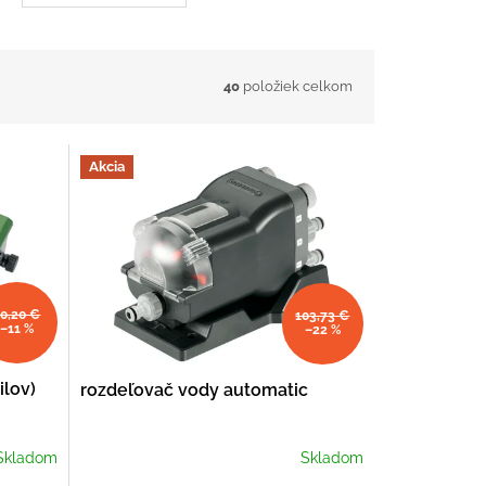
40
položiek celkom
Akcia
0,20 €
103,73 €
–11 %
–22 %
ilov)
rozdeľovač vody automatic
Skladom
Skladom