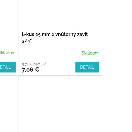
L-kus 25 mm x vnútorný závit
3/4"
Skladom
Skladom
5,74 € bez DPH
ETAIL
DETAIL
7,06 €