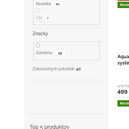
Novinka
10
Novi
Tip
0
Značky
Gardena
39
Aqua
syst
Zobrazených položiek:
40
405,6
499
Novi
Top 5 produktov