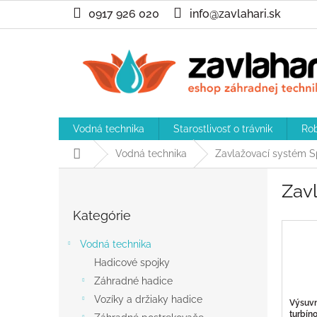
Prejsť
0917 926 020
info@zavlahari.sk
na
obsah
Vodná technika
Starostlivosť o trávnik
Rob
Domov
Vodná technika
Zavlažovací systém Sp
B
Zavl
o
Preskočiť
č
Kategórie
kategórie
n
ý
Vodná technika
p
Hadicové spojky
a
Záhradné hadice
n
e
Vozíky a držiaky hadice
Výsuv
l
turbín