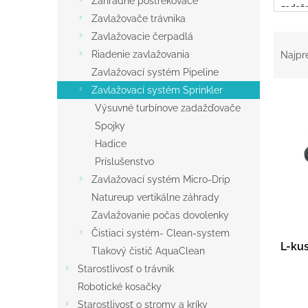
Záhradné postrekovače
zadaž
Zavlažovače trávnika
R
Zavlažovacie čerpadlá
a
Riadenie zavlažovania
Najpr
d
Zavlažovací systém Pipeline
e
Zavlažovací systém Sprinkler
V
n
Výsuvné turbínove zadažďovače
ý
i
p
Spojky
e
i
p
Hadice
s
r
Príslušenstvo
p
o
Zavlažovací systém Micro-Drip
r
d
Natureup vertikálne záhrady
o
u
Zavlažovanie počas dovolenky
d
k
u
t
Čistiaci systém- Clean-system
L-kus
k
o
Tlakový čistič AquaClean
t
v
Starostlivosť o trávnik
o
Robotické kosačky
v
Starostlivosť o stromy a kríky