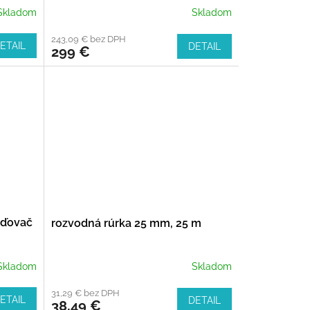
A
Skladom
Skladom
R
243,09 € bez DPH
ETAIL
DETAIL
299 €
M
O
žďovač
rozvodná rúrka 25 mm, 25 m
Skladom
Skladom
31,29 € bez DPH
ETAIL
DETAIL
38,49 €