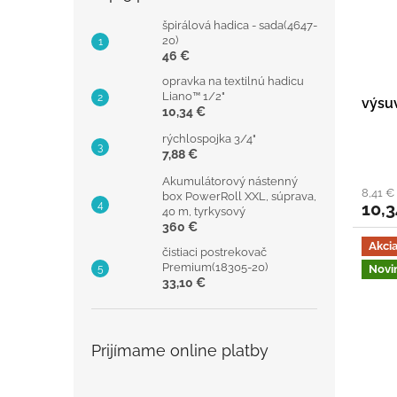
špirálová hadica - sada(4647-
20)
46 €
opravka na textilnú hadicu
Liano™ 1/2"
výsu
10,34 €
rýchlospojka 3/4"
7,88 €
Akumulátorový nástenný
8,41 €
box PowerRoll XXL, súprava,
10,3
40 m, tyrkysový
360 €
Akci
čistiaci postrekovač
Premium(18305-20)
Novi
33,10 €
Prijímame online platby