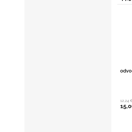
odvo
12,24 
15,