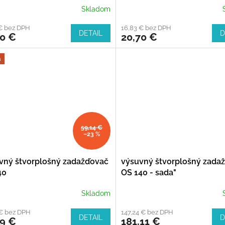
Skladom
€ bez DPH
16,83 € bez DPH
DETAIL
D
70 €
20,70 €
a
59,14 €
–23 %
vný štvorplošný zadažďovač
výsuvný štvorplošný zada
40
OS 140 - sada"
Skladom
 € bez DPH
147,24 € bez DPH
DETAIL
D
99 €
181,11 €