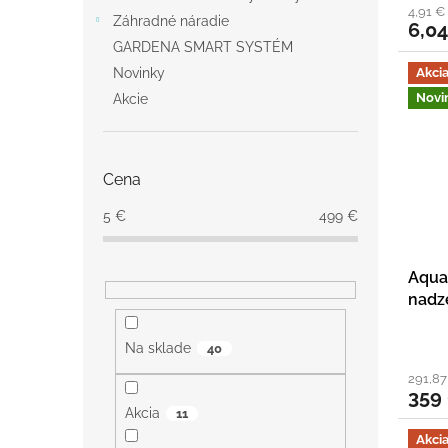
4,91 €
Záhradné náradie
6,0
GARDENA SMART SYSTÉM
Akci
Novinky
Novi
Akcie
Cena
5
€
499
€
Aqua
nad
Na sklade
40
291,8
359
Akcia
11
Akci