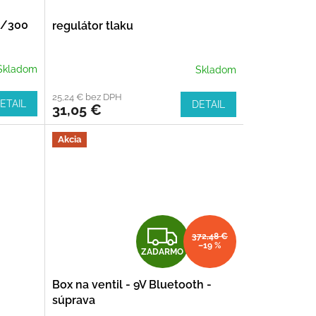
0/300
regulátor tlaku
Skladom
Skladom
25,24 € bez DPH
ETAIL
DETAIL
31,05 €
Akcia
Z
372,48 €
–19 %
ZADARMO
A
0
Box na ventil - 9V Bluetooth -
D
súprava