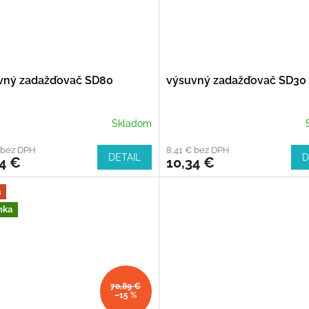
vný zadažďovač SD80
výsuvný zadažďovač SD30
Skladom
 bez DPH
8,41 € bez DPH
DETAIL
D
4 €
10,34 €
a
nka
70,89 €
–15 %