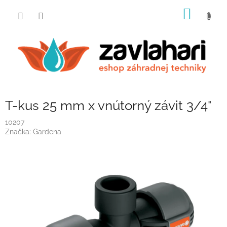
Prejsť
NÁKU
na
obsah
KOŠÍK
T-kus 25 mm x vnútorný závit 3/4"
10207
Značka:
Gardena