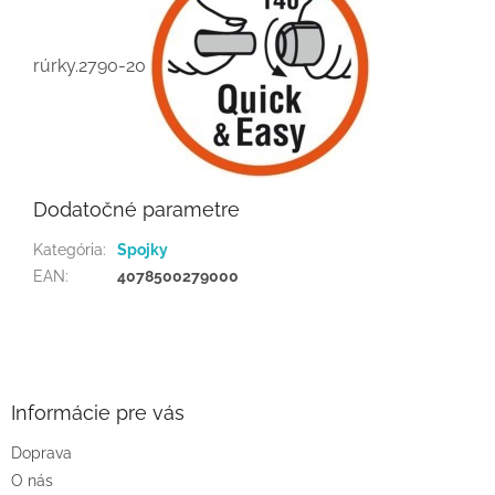
rúrky.2790-20
Dodatočné parametre
Kategória
:
Spojky
EAN
:
4078500279000
Z
á
p
ä
Informácie pre vás
t
Doprava
i
O nás
e