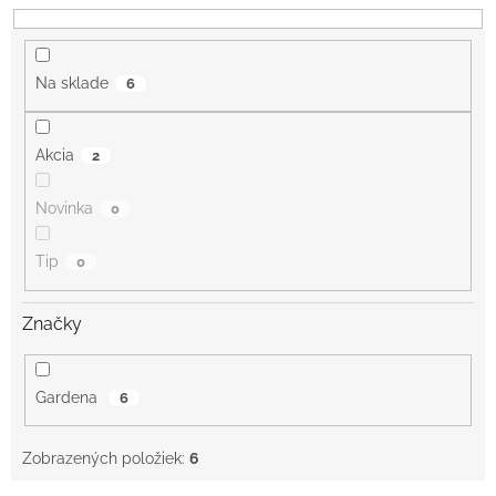
d
u
k
Na sklade
6
t
o
v
Akcia
2
Novinka
0
Tip
0
Značky
Gardena
6
Zobrazených položiek:
6