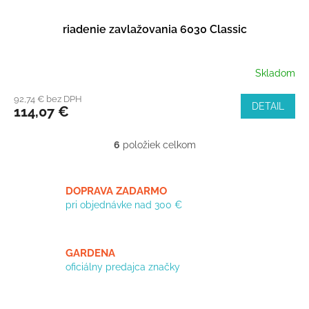
riadenie zavlažovania 6030 Classic
Skladom
92,74 € bez DPH
DETAIL
114,07 €
6
položiek celkom
O
v
l
á
DOPRAVA ZADARMO
d
pri objednávke nad 300 €
a
c
i
GARDENA
e
oficiálny predajca značky
p
r
v
k