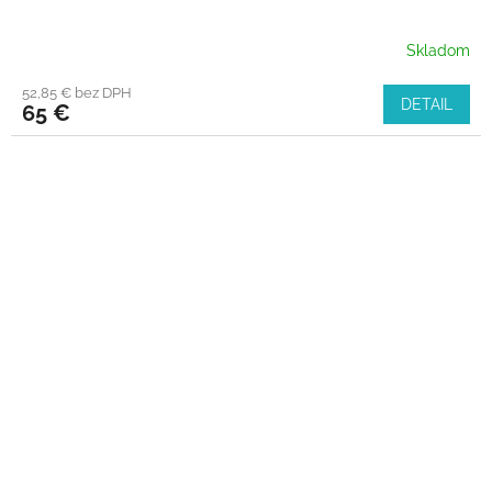
Skladom
52,85 € bez DPH
DETAIL
65 €