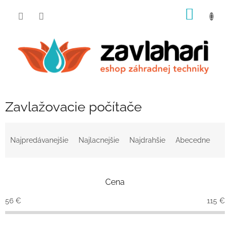
Prejsť
NÁKU
na
obsah
KOŠÍK
Zavlažovacie počítače
R
a
Najpredávanejšie
Najlacnejšie
Najdrahšie
Abecedne
d
e
n
Cena
i
e
56
€
115
€
p
r
o