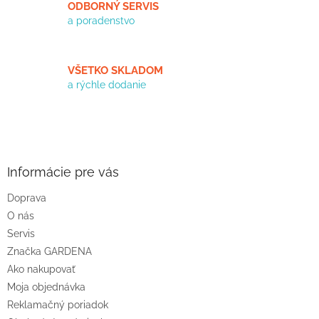
ODBORNÝ SERVIS
y
a poradenstvo
v
ý
p
i
VŠETKO SKLADOM
s
a rýchle dodanie
u
Z
á
p
ä
Informácie pre vás
t
Doprava
i
O nás
e
Servis
Značka GARDENA
Ako nakupovať
Moja objednávka
Reklamačný poriadok