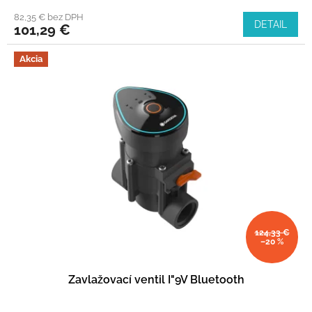
82,35 € bez DPH
DETAIL
101,29 €
Akcia
124,33 €
–20 %
Zavlažovací ventil I"9V Bluetooth