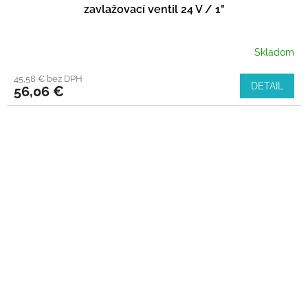
zavlažovací ventil 24 V / 1"
Skladom
45,58 € bez DPH
DETAIL
56,06 €