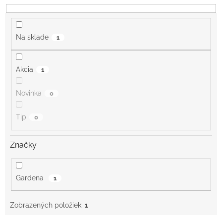
d
u
k
Na sklade
1
t
o
v
Akcia
1
Novinka
0
Tip
0
Značky
Gardena
1
Zobrazených položiek:
1