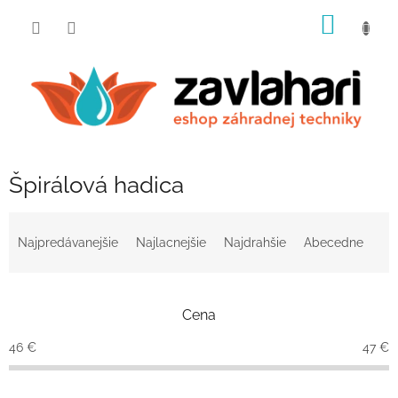
Prejsť
NÁKU
na
obsah
KOŠÍK
Špirálová hadica
R
a
Najpredávanejšie
Najlacnejšie
Najdrahšie
Abecedne
d
e
n
Cena
i
e
46
€
47
€
p
r
o