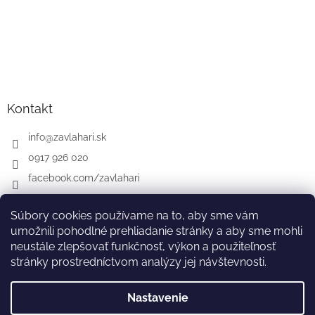
Kontakt
info
@
zavlahari.sk
0917 926 020
facebook.com/zavlahari
Súbory cookies používame na to, aby sme vám
umožnili pohodlné prehliadanie stránky a aby sme mohli
GARDENA
McCULLOCH
CZ
AT
DE
neustále zlepšovať funkčnosť, výkon a použiteľnosť
stránky prostredníctvom analýzy jej návštevnosti.
Nastavenie
Vytvoril Shoptet