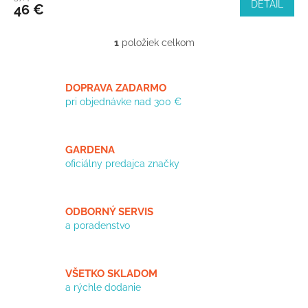
DETAIL
46 €
1
položiek celkom
O
v
l
á
DOPRAVA ZADARMO
d
pri objednávke nad 300 €
a
c
i
GARDENA
e
oficiálny predajca značky
p
r
v
k
ODBORNÝ SERVIS
y
a poradenstvo
v
ý
p
i
VŠETKO SKLADOM
s
a rýchle dodanie
u