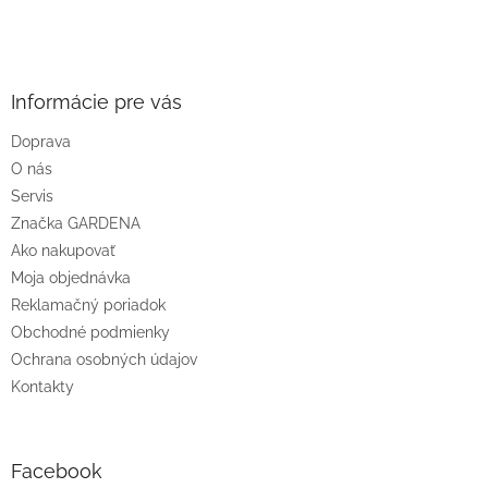
Z
á
p
ä
Informácie pre vás
t
Doprava
i
O nás
e
Servis
Značka GARDENA
Ako nakupovať
Moja objednávka
Reklamačný poriadok
Obchodné podmienky
Ochrana osobných údajov
Kontakty
Facebook