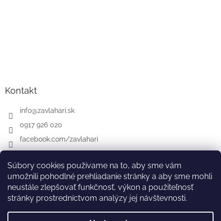
Kontakt
info
@
zavlahari.sk
0917 926 020
facebook.com/zavlahari
Súbory cookies používame na to, aby sme vám
umožnili pohodlné prehliadanie stránky a aby sme mohli
GARDENA
McCULLOCH
CZ
AT
DE
neustále zlepšovať funkčnosť, výkon a použiteľnosť
stránky prostredníctvom analýzy jej návštevnosti.