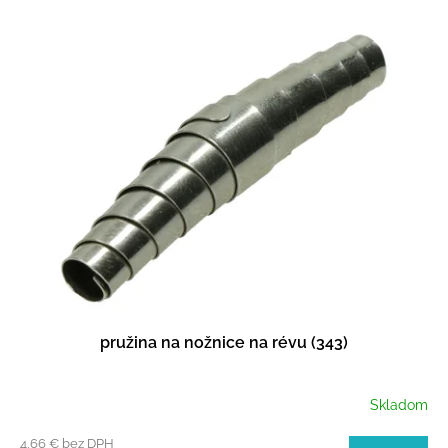
V
ý
p
i
s
p
r
o
d
u
k
t
o
v
pružina na nožnice na révu (343)
Skladom
4,66 € bez DPH