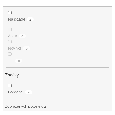
d
u
k
Na sklade
2
t
o
v
Akcia
0
Novinka
0
Tip
0
Značky
Gardena
2
Zobrazených položiek:
2