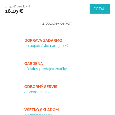
13,41 € bez DPH
DETAIL
16,49 €
2
položiek celkom
O
v
l
á
DOPRAVA ZADARMO
d
pri objednávke nad 300 €
a
c
i
GARDENA
e
oficiálny predajca značky
p
r
v
k
ODBORNÝ SERVIS
y
a poradenstvo
v
ý
p
i
VŠETKO SKLADOM
s
a rýchle dodanie