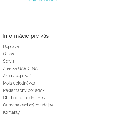
u
Z
á
p
ä
Informácie pre vás
t
Doprava
i
O nás
e
Servis
Značka GARDENA
Ako nakupovať
Moja objednávka
Reklamačný poriadok
Obchodné podmienky
Ochrana osobných údajov
Kontakty