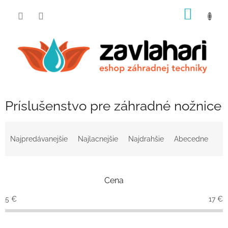
Prejsť
NÁKU
na
obsah
KOŠÍK
Príslušenstvo pre záhradné nožnice
R
a
Najpredávanejšie
Najlacnejšie
Najdrahšie
Abecedne
d
e
n
Cena
i
e
5
€
17
€
p
r
o