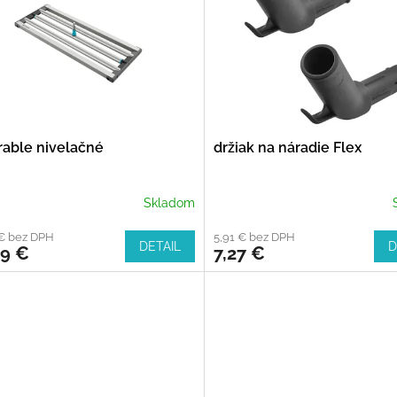
rable nivelačné
držiak na náradie Flex
Skladom
 € bez DPH
5,91 € bez DPH
DETAIL
D
09 €
7,27 €