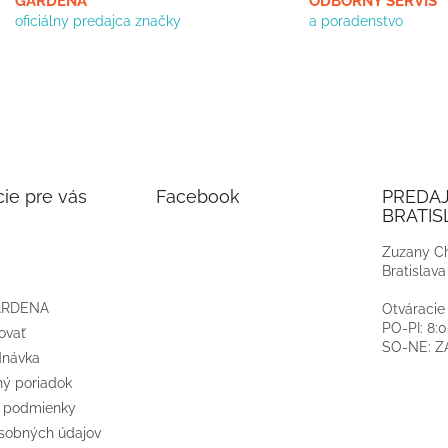
GARDENA
ODBORNÝ SERVIS
u
oficiálny predajca značky
a poradenstvo
ie pre vás
Facebook
PREDA
BRATIS
Zuzany Ch
Bratislava
ARDENA
Otváracie
PO-PI: 8:
ovať
SO-NE: 
dnávka
ý poriadok
 podmienky
sobných údajov