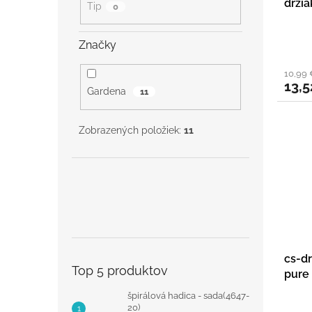
držia
Tip
0
Značky
10,99
13,5
Gardena
11
Zobrazených položiek:
11
cs-d
Top 5 produktov
pure
špirálová hadica - sada(4647-
20)