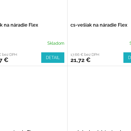
k na náradie Flex
cs-vešiak na náradie Flex
Skladom
€ bez DPH
17,66 € bez DPH
DETAIL
D
7 €
21,72 €