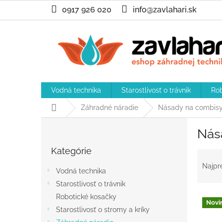
Prejsť
0917 926 020
info@zavlahari.sk
na
obsah
Vodná technika
Starostlivosť o trávnik
Rob
Domov
Záhradné náradie
Násady na combis
B
Nás
o
Preskočiť
č
Kategórie
kategórie
R
n
a
ý
Najpr
Vodná technika
d
p
Starostlivosť o trávnik
e
a
V
n
Robotické kosačky
n
Novi
ý
i
e
Starostlivosť o stromy a kríky
p
e
l