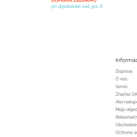
DOPRAVA ZADARMO
pri objednávke nad 300 €
Z
á
p
ä
t
Informác
i
e
Doprava
O nás
Servis
Značka G
Ako nakup
Moja obje
Reklamačn
Obchodné
Ochrana o