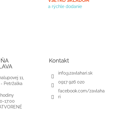
VŠETKO SKLADOM
a rýchle dodanie
JŇA
Kontakt
LAVA
info
@
zavlahari.sk
alupovej 11,
0917 926 020
 - Petržalka
facebook.com/zavlaha
 hodiny
ri
00-17:00
ZATVORENÉ