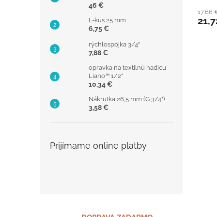
46 €
17,66 
21,7
L-kus 25 mm
6,75 €
rýchlospojka 3/4"
7,88 €
opravka na textilnú hadicu
Liano™ 1/2"
10,34 €
Nákrutka 26,5 mm (G 3/4")
3,58 €
Prijímame online platby