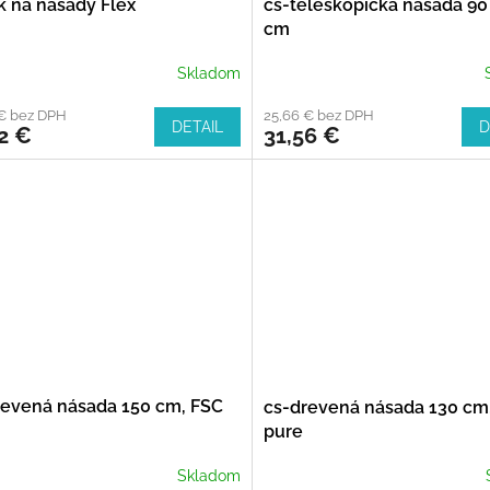
k na násady Flex
cs-teleskopická násada 90
cm
Skladom
 € bez DPH
25,66 € bez DPH
DETAIL
D
2 €
31,56 €
revená násada 150 cm, FSC
cs-drevená násada 130 cm
pure
Skladom