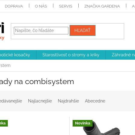
DOPRAVA
O NÁS
SERVIS
ZNAČKA GARDENA
A
HĽADAŤ
otické kosačky
Starostlivosť o stromy a kríky
Záhradné n
ystem
ady na combisystem
edávanejšie
Najlacnejšie
Najdrahšie
Abecedne
nka
Novinka