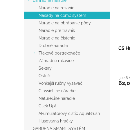
Záhradné náradie
i
p
Náradie na rezanie
s
r
Násady na combisystem
p
o
r
d
Náradie na obrábanie pôdy
o
u
Náradie pre trávnik
d
k
Náradie na čistenie
u
t
Drobné náradie
CS H
k
o
Tlakové postrekovače
t
v
Záhradné rukavice
o
v
Sekery
Ostrič
50,48
62,
Vonkajší ručný vysavač
ClassicLine náradie
NatureLine náradie
Click Up!
Akumulátorový čistič AquaBrush
Husqvarna hračky
GARDENA SMART SYSTÉM