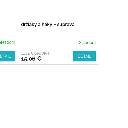
držiaky a háky – súprava
Skladom
Skladom
12,24 € bez DPH
ETAIL
DETAIL
15,06 €