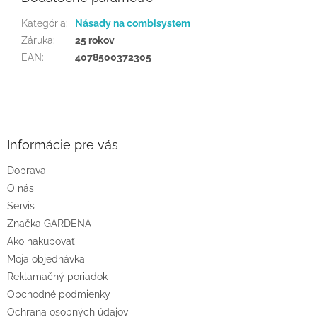
Kategória
:
Násady na combisystem
Záruka
:
25 rokov
EAN
:
4078500372305
Z
á
p
ä
Informácie pre vás
t
Doprava
i
O nás
e
Servis
Značka GARDENA
Ako nakupovať
Moja objednávka
Reklamačný poriadok
Obchodné podmienky
Ochrana osobných údajov