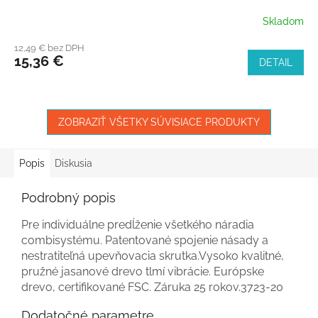
Skladom
12,49 € bez DPH
15,36 €
DETAIL
ZOBRAZIŤ VŠETKY SÚVISIACE PRODUKTY
Popis
Diskusia
Podrobný popis
Pre individuálne predĺženie všetkého náradia
combisystému. Patentované spojenie násady a
nestratiteľná upevňovacia skrutka.Vysoko kvalitné,
pružné jasanové drevo tlmí vibrácie. Európske
drevo, certifikované FSC. Záruka 25 rokov.3723-20
Dodatočné parametre