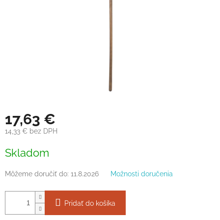
17,63 €
14,33 € bez DPH
Jednotková
Skladom
cena:
Môžeme doručiť do:
11.8.2026
Možnosti doručenia
Pridať do košíka