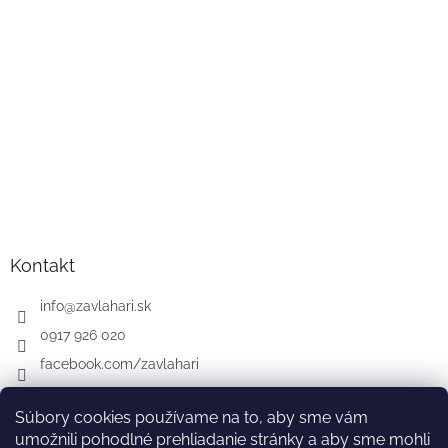
Kontakt
info
@
zavlahari.sk
0917 926 020
facebook.com/zavlahari
Súbory cookies používame na to, aby sme vám
umožnili pohodlné prehliadanie stránky a aby sme mohli
GARDENA
McCULLOCH
CZ
AT
DE