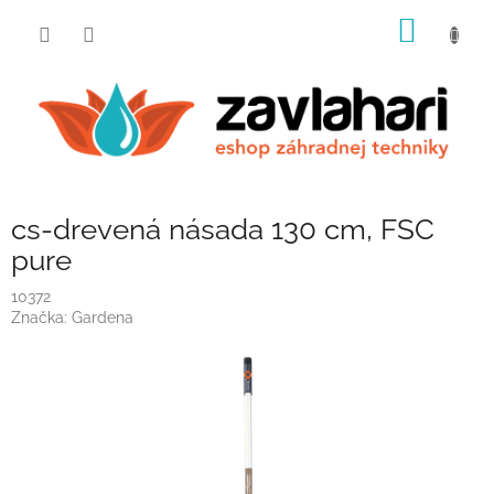
Prejsť
NÁKU
na
obsah
KOŠÍK
cs-drevená násada 130 cm, FSC
pure
10372
Značka:
Gardena