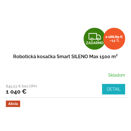
Z
1 188,89 €
–12 %
ZADARMO
A
Robotická kosačka Smart SILENO Max 1500 m²
D
A
Skladom
R
845,53 € bez DPH
DETAIL
1 040 €
M
Akcia
O