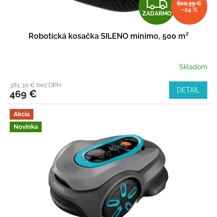
Z
o
620,39 €
–24 %
ZADARMO
v
A
Robotická kosačka SILENO minimo, 500 m²
D
A
Skladom
R
381,30 € bez DPH
DETAIL
469 €
M
Akcia
O
Novinka