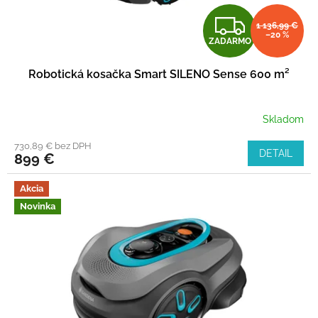
Z
1 136,99 €
–20 %
ZADARMO
A
Robotická kosačka Smart SILENO Sense 600 m²
D
A
Skladom
R
730,89 € bez DPH
DETAIL
899 €
M
Akcia
O
Novinka