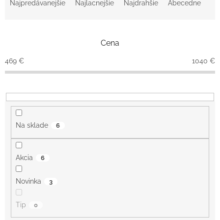
a
Najpredávanejšie
Najlacnejšie
Najdrahšie
Abecedne
d
e
n
Cena
i
e
469
€
1040
€
p
r
o
d
u
k
Na sklade
6
t
o
v
Akcia
6
Novinka
3
Tip
0