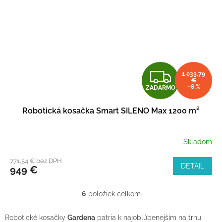
Z
1 033,79
€
–8 %
ZADARMO
A
Robotická kosačka Smart SILENO Max 1200 m²
D
A
Skladom
R
771,54 € bez DPH
DETAIL
949 €
M
6
položiek celkom
O
O
v
l
Robotické kosačky
Gardena
patria k najobľúbenejším na trhu