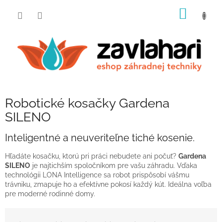
Prejsť
NÁKU
na
obsah
KOŠÍK
Robotické kosačky Gardena
SILENO
Inteligentné a neuveriteľne tiché kosenie.
Hľadáte kosačku, ktorú pri práci nebudete ani počuť?
Gardena
SILENO
je najtichším spoločníkom pre vašu záhradu. Vďaka
technológii LONA Intelligence sa robot prispôsobí vášmu
trávniku, zmapuje ho a efektívne pokosí každý kút. Ideálna voľba
pre moderné rodinné domy.
R