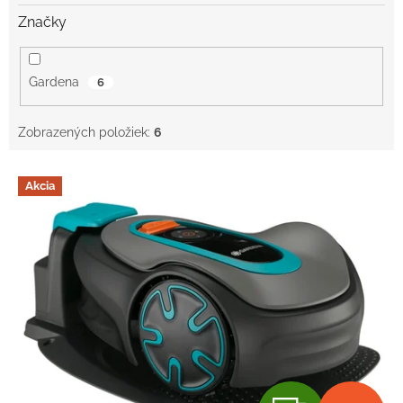
Značky
Gardena
6
Zobrazených položiek:
6
V
Akcia
ý
p
i
s
p
r
o
d
u
k
t