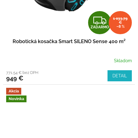
Z
1 033,79
€
–8 %
ZADARMO
A
Robotická kosačka Smart SILENO Sense 400 m²
D
A
Skladom
R
771,54 € bez DPH
DETAIL
949 €
M
Akcia
O
Novinka