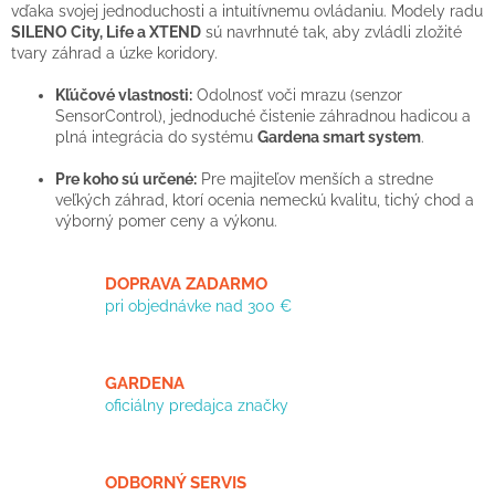
á
vďaka svojej jednoduchosti a intuitívnemu ovládaniu. Modely radu
d
SILENO City, Life a XTEND
sú navrhnuté tak, aby zvládli zložité
a
tvary záhrad a úzke koridory.
c
i
Kľúčové vlastnosti:
Odolnosť voči mrazu (senzor
e
SensorControl), jednoduché čistenie záhradnou hadicou a
p
plná integrácia do systému
Gardena smart system
.
r
v
Pre koho sú určené:
Pre majiteľov menších a stredne
k
veľkých záhrad, ktorí ocenia nemeckú kvalitu, tichý chod a
y
výborný pomer ceny a výkonu.
v
ý
p
DOPRAVA ZADARMO
i
pri objednávke nad 300 €
s
u
GARDENA
oficiálny predajca značky
ODBORNÝ SERVIS