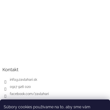
Kontakt
info
@
zavlahari.sk
0917 926 020
facebook.com/zavlahari
Súbory cookies používame na to, aby sme vám