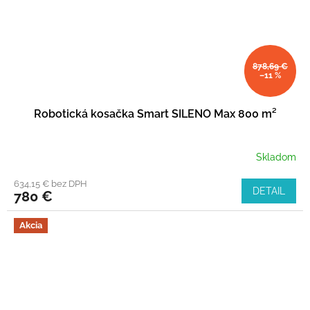
878,69 €
–11 %
Robotická kosačka Smart SILENO Max 800 m²
Skladom
634,15 € bez DPH
DETAIL
780 €
Akcia