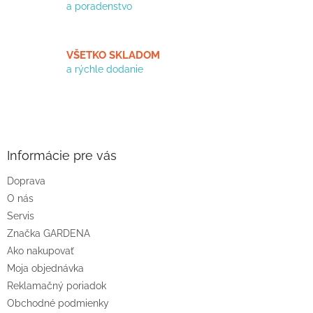
a poradenstvo
VŠETKO SKLADOM
a rýchle dodanie
Z
á
p
ä
Informácie pre vás
t
Doprava
i
O nás
e
Servis
Značka GARDENA
Ako nakupovať
Moja objednávka
Reklamačný poriadok
Obchodné podmienky