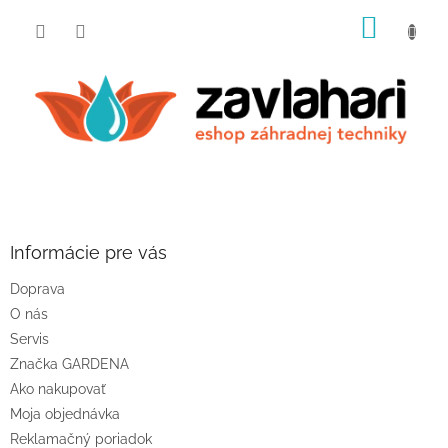
Prejsť
NÁKU
na
obsah
KOŠÍK
Z
á
p
ä
Informácie pre vás
t
Doprava
i
O nás
e
Servis
Značka GARDENA
Ako nakupovať
Moja objednávka
Reklamačný poriadok