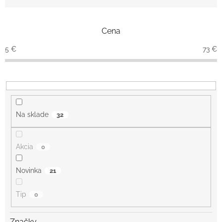
d
e
n
Cena
i
e
5
€
73
€
p
r
o
d
u
k
Na sklade
32
t
o
v
Akcia
0
Novinka
21
Tip
0
Značky