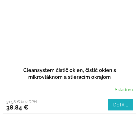
Cleansystem čistič okien, čistič okien s
mikrovláknom a stieracím okrajom
Skladom
31,58 € bez DPH
DETAIL
38,84 €