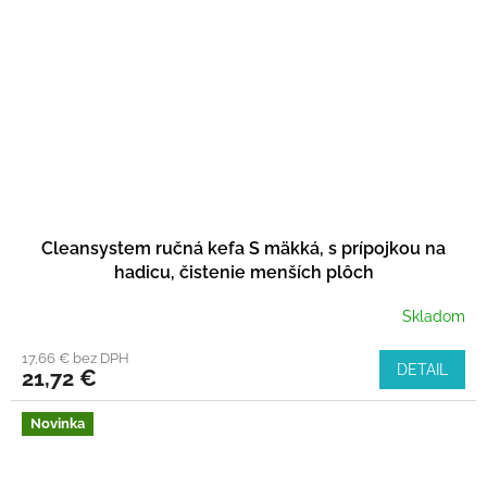
Cleansystem ručná kefa S mäkká, s prípojkou na
hadicu, čistenie menších plôch
Skladom
17,66 € bez DPH
DETAIL
21,72 €
Novinka