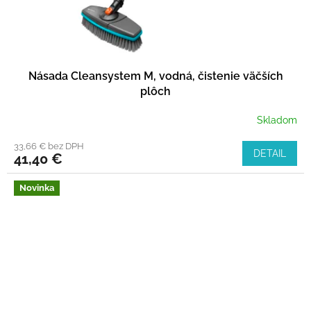
Násada Cleansystem M, vodná, čistenie väčších
plôch
Skladom
33,66 € bez DPH
DETAIL
41,40 €
Novinka