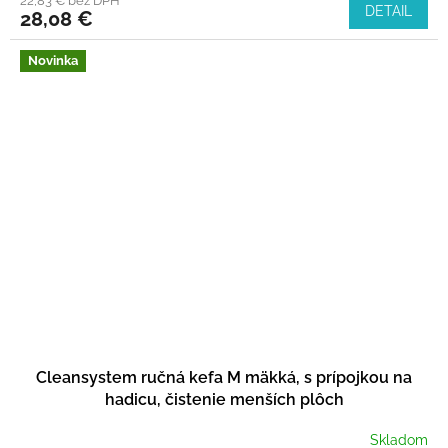
22,83 € bez DPH
DETAIL
28,08 €
Novinka
Cleansystem ručná kefa M mäkká, s prípojkou na
hadicu, čistenie menších plôch
Skladom