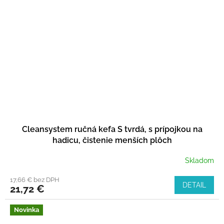
Cleansystem ručná kefa S tvrdá, s prípojkou na
hadicu, čistenie menších plôch
Skladom
17,66 € bez DPH
DETAIL
21,72 €
Novinka