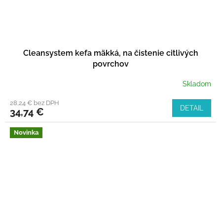
Cleansystem kefa mäkká, na čistenie citlivých
povrchov
Skladom
28,24 € bez DPH
DETAIL
34,74 €
Novinka