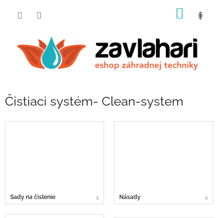
Prejsť
NÁKU
na
obsah
KOŠÍK
Čistiaci systém- Clean-system
Sady na čistenie
Násady