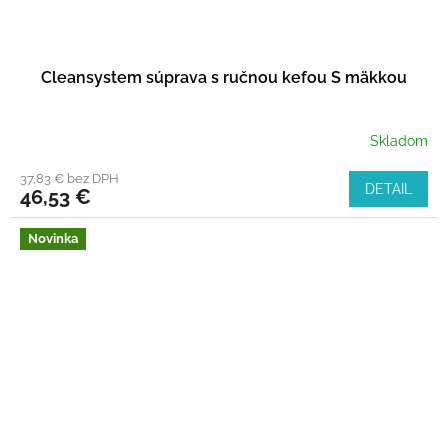
Cleansystem súprava s ručnou kefou S mäkkou
Skladom
37,83 € bez DPH
DETAIL
46,53 €
Novinka