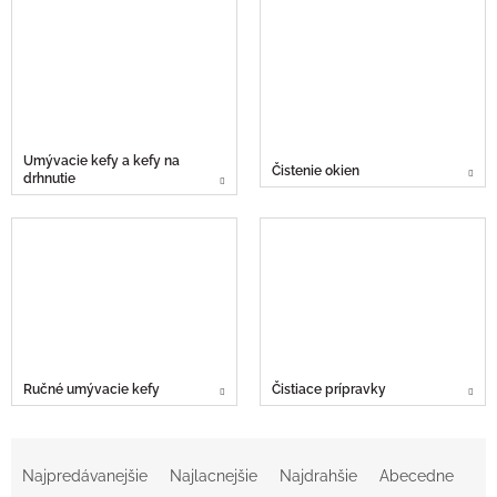
Umývacie kefy a kefy na
Čistenie okien
drhnutie
Ručné umývacie kefy
Čistiace prípravky
R
a
Najpredávanejšie
Najlacnejšie
Najdrahšie
Abecedne