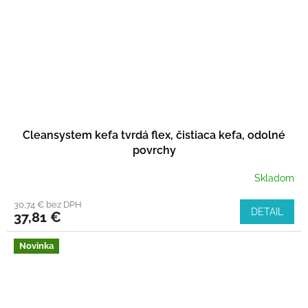
Cleansystem kefa tvrdá flex, čistiaca kefa, odolné
povrchy
Skladom
30,74 € bez DPH
DETAIL
37,81 €
Novinka