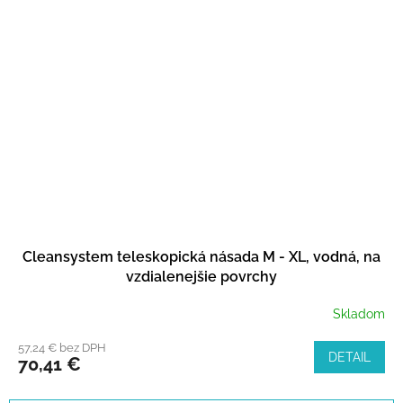
Cleansystem teleskopická násada M - XL, vodná, na
vzdialenejšie povrchy
Skladom
57,24 € bez DPH
DETAIL
70,41 €