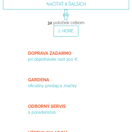
NAČÍTAŤ 8 ĎALŠÍCH
S
1
2
t
O
r
32
položiek celkom
v
á
l
HORE
n
á
k
o
d
v
a
a
DOPRAVA ZADARMO
c
n
i
pri objednávke nad 300 €
i
e
e
p
r
GARDENA
v
oficiálny predajca značky
k
y
v
ý
ODBORNÝ SERVIS
p
a poradenstvo
i
s
u