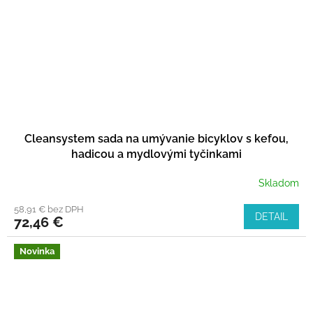
Cleansystem sada na umývanie bicyklov s kefou,
hadicou a mydlovými tyčinkami
Skladom
58,91 € bez DPH
DETAIL
72,46 €
Novinka