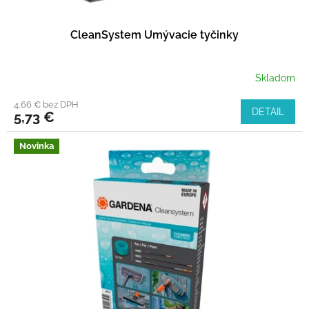
v
CleanSystem Umývacie tyčinky
Skladom
4,66 € bez DPH
DETAIL
5,73 €
Novinka