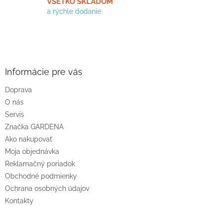
VŠETKO SKLADOM
a rýchle dodanie
Z
á
p
ä
Informácie pre vás
t
Doprava
i
O nás
e
Servis
Značka GARDENA
Ako nakupovať
Moja objednávka
Reklamačný poriadok
Obchodné podmienky
Ochrana osobných údajov
Kontakty