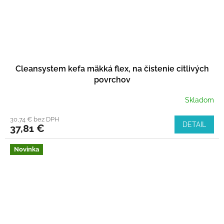
Cleansystem kefa mäkká flex, na čistenie citlivých
povrchov
Skladom
30,74 € bez DPH
DETAIL
37,81 €
Novinka