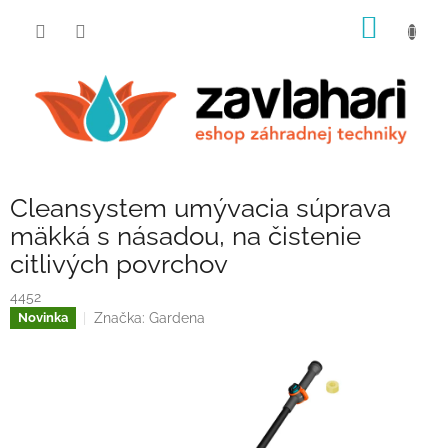
Prejsť
NÁKU
na
obsah
KOŠÍK
Cleansystem umývacia súprava
mäkká s násadou, na čistenie
citlivých povrchov
4452
Značka:
Gardena
Novinka