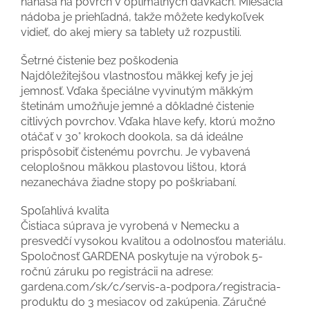
nanáša na povrch v optimálnych dávkach. Miešacia
nádoba je priehľadná, takže môžete kedykoľvek
vidieť, do akej miery sa tablety už rozpustili.
Šetrné čistenie bez poškodenia
Najdôležitejšou vlastnosťou mäkkej kefy je jej
jemnosť. Vďaka špeciálne vyvinutým mäkkým
štetinám umožňuje jemné a dôkladné čistenie
citlivých povrchov. Vďaka hlave kefy, ktorú možno
otáčať v 30° krokoch dookola, sa dá ideálne
prispôsobiť čistenému povrchu. Je vybavená
celoplošnou mäkkou plastovou lištou, ktorá
nezanecháva žiadne stopy po poškriabaní.
Spoľahlivá kvalita
Čistiaca súprava je vyrobená v Nemecku a
presvedčí vysokou kvalitou a odolnosťou materiálu.
Spoločnosť GARDENA poskytuje na výrobok 5-
ročnú záruku po registrácii na adrese:
gardena.com/sk/c/servis-a-podpora/registracia-
produktu do 3 mesiacov od zakúpenia. Záručné