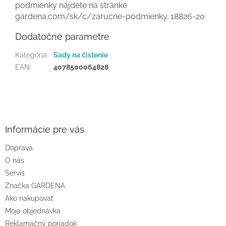
podmienky nájdete na stránke
gardena.com/sk/c/zarucne-podmienky. 18826-20
Dodatočné parametre
Kategória
:
Sady na čistenie
EAN
:
4078500064828
Z
á
p
ä
Informácie pre vás
t
Doprava
i
O nás
e
Servis
Značka GARDENA
Ako nakupovať
Moja objednávka
Reklamačný poriadok