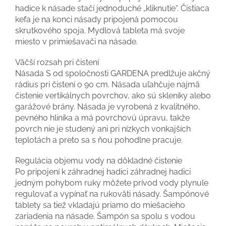
hadice k násade stačí jednoduché „kliknutie“. Čistiaca
kefa je na konci násady pripojená pomocou
skrutkového spoja. Mydlová tableta má svoje
miesto v primiešavači na násade.
Väčší rozsah pri čistení
Násada S od spoločnosti GARDENA predlžuje akčný
rádius pri čistení o 90 cm. Násada uľahčuje najmä
čistenie vertikálnych povrchov, ako sú skleníky alebo
garážové brány. Násada je vyrobená z kvalitného,
pevného hliníka a má povrchovú úpravu, takže
povrch nie je studený ani pri nízkych vonkajších
teplotách a preto sa s ňou pohodlne pracuje.
Regulácia objemu vody na dôkladné čistenie
Po pripojení k záhradnej hadici záhradnej hadici
jedným pohybom ruky môžete prívod vody plynule
regulovať a vypínať na rukoväti násady. Šampónové
tablety sa tiež vkladajú priamo do miešacieho
zariadenia na násade. Šampón sa spolu s vodou