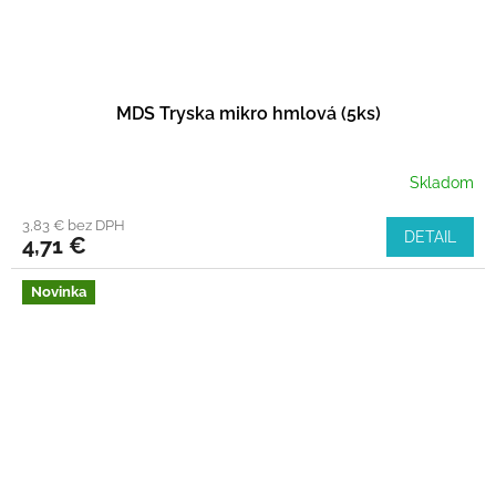
MDS Tryska mikro hmlová (5ks)
Skladom
3,83 € bez DPH
DETAIL
4,71 €
Novinka