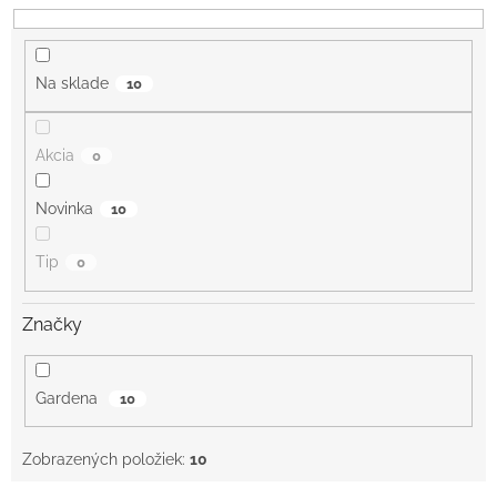
d
u
k
Na sklade
10
t
o
v
Akcia
0
Novinka
10
Tip
0
Značky
Gardena
10
Zobrazených položiek:
10