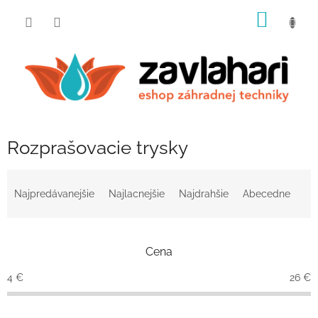
Prejsť
NÁKU
na
obsah
KOŠÍK
Rozprašovacie trysky
R
a
Najpredávanejšie
Najlacnejšie
Najdrahšie
Abecedne
d
e
n
Cena
i
e
4
€
26
€
p
r
o