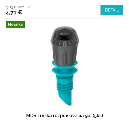
3,83 € bez DPH
DETAIL
4,71 €
Novinka
MDS Tryska rozprašovacia 90° (5ks)