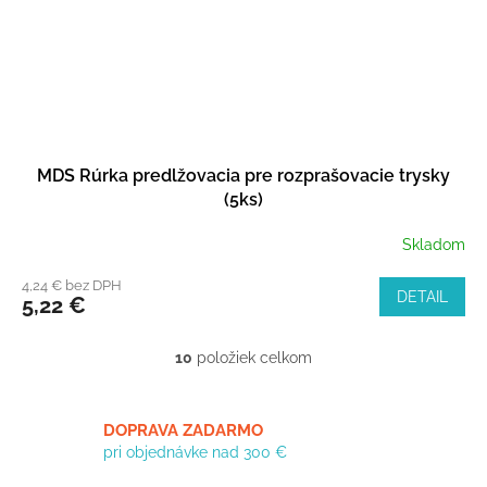
MDS Rúrka predlžovacia pre rozprašovacie trysky
(5ks)
Skladom
4,24 € bez DPH
DETAIL
5,22 €
10
položiek celkom
O
v
l
á
DOPRAVA ZADARMO
d
pri objednávke nad 300 €
a