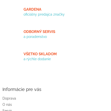
c
i
GARDENA
e
oficiálny predajca značky
p
r
v
k
ODBORNÝ SERVIS
y
a poradenstvo
v
ý
p
i
VŠETKO SKLADOM
s
a rýchle dodanie
u
Z
á
p
ä
Informácie pre vás
t
Doprava
i
O nás
e
Servis