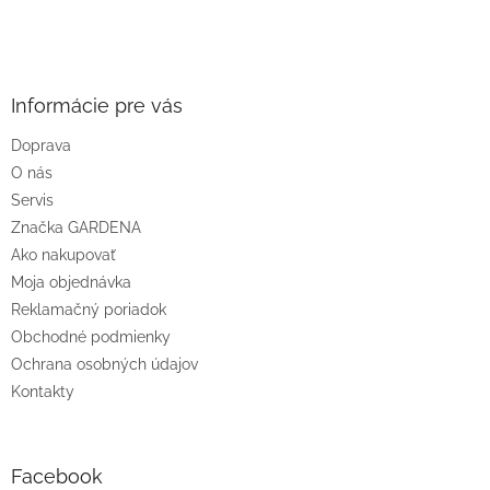
Z
á
p
ä
Informácie pre vás
t
Doprava
i
O nás
e
Servis
Značka GARDENA
Ako nakupovať
Moja objednávka
Reklamačný poriadok
Obchodné podmienky
Ochrana osobných údajov
Kontakty
Facebook