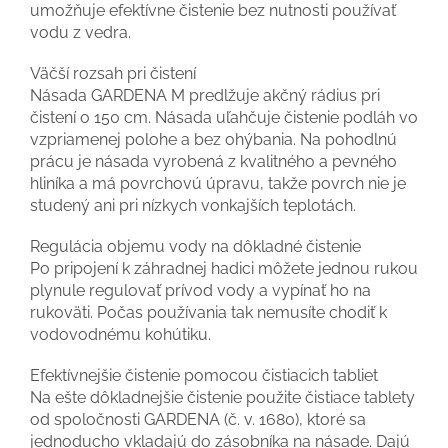
umožňuje efektívne čistenie bez nutnosti používať
vodu z vedra.
Väčší rozsah pri čistení
Násada GARDENA M predlžuje akčný rádius pri
čistení o 150 cm. Násada uľahčuje čistenie podláh vo
vzpriamenej polohe a bez ohýbania. Na pohodlnú
prácu je násada vyrobená z kvalitného a pevného
hliníka a má povrchovú úpravu, takže povrch nie je
studený ani pri nízkych vonkajších teplotách.
Regulácia objemu vody na dôkladné čistenie
Po pripojení k záhradnej hadici môžete jednou rukou
plynule regulovať prívod vody a vypínať ho na
rukoväti. Počas používania tak nemusíte chodiť k
vodovodnému kohútiku.
Efektívnejšie čistenie pomocou čistiacich tabliet
Na ešte dôkladnejšie čistenie použite čistiace tablety
od spoločnosti GARDENA (č. v. 1680), ktoré sa
jednoducho vkladajú do zásobníka na násade. Dajú