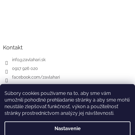
Kontakt
info
@
zavlahari.sk
0917 926 020
facebook.com/zavlahari
Súbory cookies používame na to, aby sme vám
umožnili pohodlné prehliadanie stránky a aby sme mohli
GARDENA
McCULLOCH
CZ
AT
DE
neustále zlepšovať funkčnosť, výkon a použiteľnosť
stránky prostredníctvom analýzy jej návštevnosti.
Nastavenie
Vytvoril Shoptet