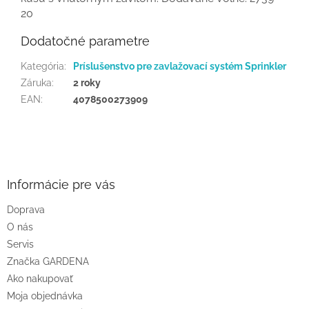
20
Dodatočné parametre
Kategória
:
Príslušenstvo pre zavlažovací systém Sprinkler
Záruka
:
2 roky
EAN
:
4078500273909
Z
á
p
ä
Informácie pre vás
t
Doprava
i
O nás
e
Servis
Značka GARDENA
Ako nakupovať
Moja objednávka