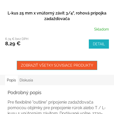
L-kus 25 mm x vnútorný závit 3/4", rohová prípojka
zadažďovača
Skladom
6,74 € bez DPH
8,29 €
DETAIL
ZOBRAZIŤ VŠETKY SÚVISIACE PRODUKTY
Popis
Diskusia
Podrobný popis
Pre flexibilné "outline" pripojenie zadažďovača
pomocou objímky pre prepojenie rúrok alebo T / L-
kusu s vnútorným závitom. Dodávané voľne. 2739-