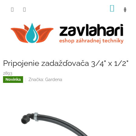
Prejsť
NÁKU
na
obsah
KOŠÍK
Pripojenie zadažďovača 3/4" x 1/2"
2893
Značka:
Gardena
Novinka