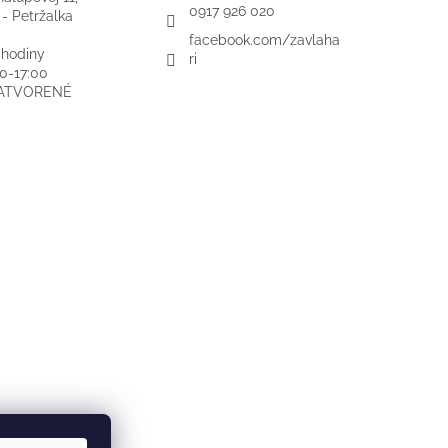
0917 926 020
 - Petržalka
facebook.com/zavlaha
 hodiny
ri
00-17:00
ZATVORENÉ