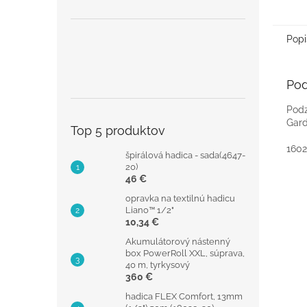
Popi
Pod
Podz
Gard
Top 5 produktov
1602
špirálová hadica - sada(4647-
20)
46 €
opravka na textilnú hadicu
Liano™ 1/2"
10,34 €
Akumulátorový nástenný
box PowerRoll XXL, súprava,
40 m, tyrkysový
360 €
hadica FLEX Comfort, 13mm