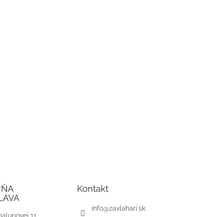
JŇA
Kontakt
LAVA
info
@
zavlahari.sk
alupovej 11,