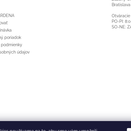
Bratislava
ARDENA
Otváracie
PO-PI: 8:
ovať
SO-NE: 
dnávka
ý poriadok
 podmienky
sobných údajov