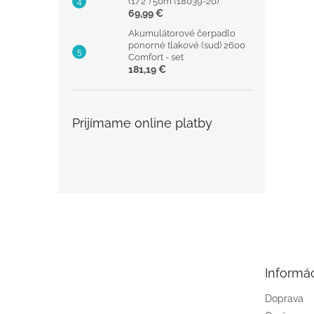
(1/2") 50m (18039-20)
69,99 €
Akumulátorové čerpadlo
ponorné tlakové (sud) 2600
Comfort - set
181,19 €
Prijímame online platby
Z
á
p
ä
t
Informác
i
e
Doprava