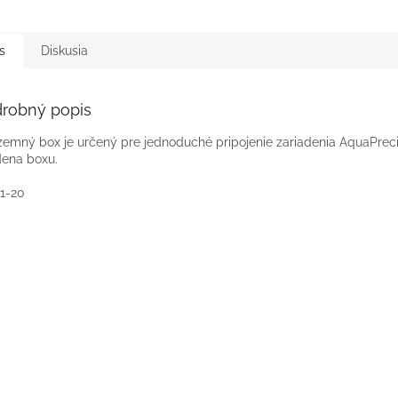
s
Diskusia
robný popis
emný box je určený pre jednoduché pripojenie zariadenia AquaPrec
ena boxu.
1-20