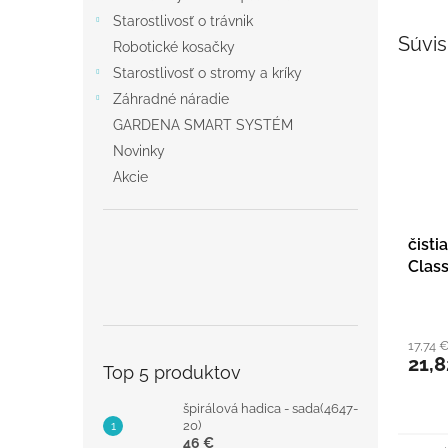
Starostlivosť o trávnik
Súvis
Robotické kosačky
Starostlivosť o stromy a kríky
Záhradné náradie
GARDENA SMART SYSTÉM
Novinky
Akcie
čisti
Class
17,74 
21,8
Top 5 produktov
špirálová hadica - sada(4647-
20)
46 €