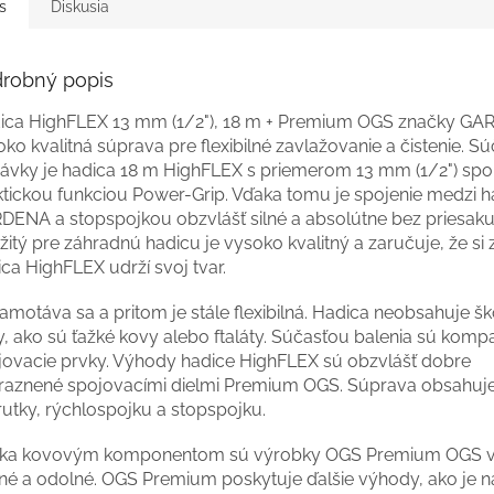
s
Diskusia
robný popis
ica HighFLEX 13 mm (1/2"), 18 m + Premium OGS značky GA
ko kvalitná súprava pre flexibilné zavlažovanie a čistenie. S
ávky je hadica 18 m HighFLEX s priemerom 13 mm (1/2") spo
ktickou funkciou Power-Grip. Vďaka tomu je spojenie medzi 
DENA a stopspojkou obzvlášť silné a absolútne bez priesaku.
itý pre záhradnú hadicu je vysoko kvalitný a zaručuje, že si
ca HighFLEX udrží svoj tvar.
motáva sa a pritom je stále flexibilná. Hadica neobsahuje šk
y, ako sú ťažké kovy alebo ftaláty. Súčasťou balenia sú kompa
jovacie prvky. Výhody hadice HighFLEX sú obzvlášť dobre
raznené spojovacími dielmi Premium OGS. Súprava obsahuj
rutky, rýchlospojku a stopspojku.
ka kovovým komponentom sú výrobky OGS Premium OGS v
né a odolné. OGS Premium poskytuje ďalšie výhody, ako je na