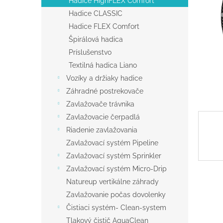
Hadice HighFLEX Comfort
Hadice CLASSIC
Hadice FLEX Comfort
Špirálová hadica
Príslušenstvo
Textilná hadica Liano
Vozíky a držiaky hadice
Záhradné postrekovače
Zavlažovače trávnika
Zavlažovacie čerpadlá
Riadenie zavlažovania
Zavlažovací systém Pipeline
Zavlažovací systém Sprinkler
Zavlažovací systém Micro-Drip
Natureup vertikálne záhrady
Zavlažovanie počas dovolenky
Čistiaci systém- Clean-system
Tlakový čistič AquaClean