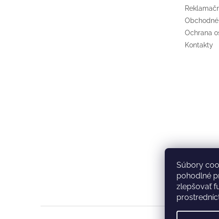
Reklamačn
Obchodné
Ochrana o
Kontakty
Súbory coo
pohodlné pr
zlepšovať f
prostredníc