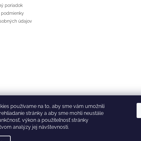
ý poriadok
 podmienky
sobných údajov
kies používame na to, aby sme vám umožnili
ehliadanie stránky a aby sme mohli neustále
GARDENA
McCULLOCH
CZ
AT
DE
unkčnosť, výkon a použiteľnosť stránky
tvom analýzy jej návštevnosti.