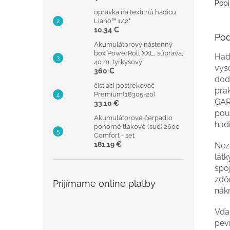
Popi
opravka na textilnú hadicu
Liano™ 1/2"
10,34 €
Pod
Akumulátorový nástenný
box PowerRoll XXL, súprava,
Had
40 m, tyrkysový
vyso
360 €
dod
čistiaci postrekovač
pra
Premium(18305-20)
GAR
33,10 €
použ
Akumulátorové čerpadlo
hadi
ponorné tlakové (sud) 2600
Comfort - set
181,19 €
Neza
látk
spo
zdô
Prijímame online platby
nák
Vďa
pev