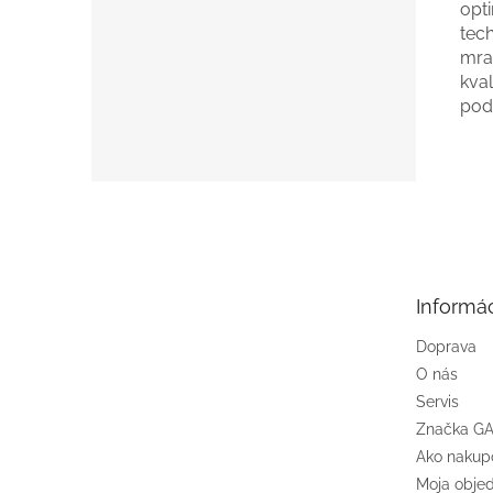
opt
tech
mra
kva
pod
Z
á
p
ä
t
Informác
i
e
Doprava
O nás
Servis
Značka G
Ako nakup
Moja obje