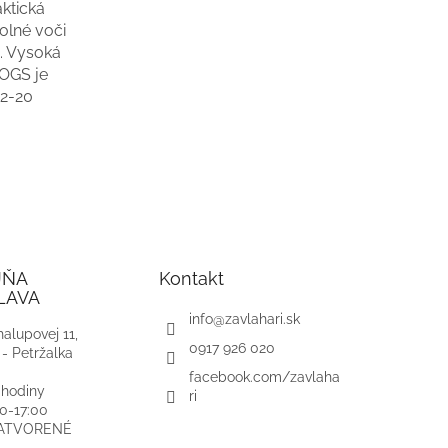
ktická
olné voči
. Vysoká
 OGS je
62-20
JŇA
Kontakt
LAVA
info
@
zavlahari.sk
alupovej 11,
0917 926 020
 - Petržalka
facebook.com/zavlaha
 hodiny
ri
00-17:00
ZATVORENÉ