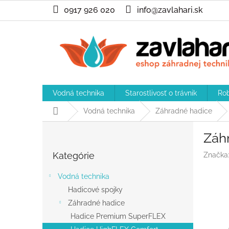
Prejsť
0917 926 020
info@zavlahari.sk
na
obsah
Vodná technika
Starostlivosť o trávnik
Rob
Domov
Vodná technika
Záhradné hadice
B
Záh
o
Preskočiť
č
Kategórie
Značka
kategórie
n
ý
Vodná technika
p
Hadicové spojky
a
Záhradné hadice
n
e
Hadice Premium SuperFLEX
l