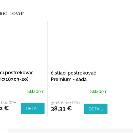
iaci tovar
aci postrekovač
čistiaci postrekovač
ic(18303-20)
Premium - sada
Skladom
Skladom
€ bez DPH
31,16 € bez DPH
2 €
38,33 €
DETAIL
DETAIL