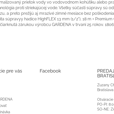
imalizovaný prietok vody vo vodovodnom kohútiku alebo pra
nológia proti striekajúcej vode. Všetky súčasti súpravy sú od
zu, a preto prežijú aj mrazivé zimné mesiace bez poškodenia
lita súpravyy hadice HighFLEX 13 mm (1/2"), 18 m + Premium
čiarknutá zárukou výrobcu GARDENA v trvaní 25 rokov. 180
ie pre vás
Facebook
PREDA
BRATIS
Zuzany Ch
Bratislava
ARDENA
Otváracie
PO-PI: 8:
ovať
SO-NE: 
dnávka