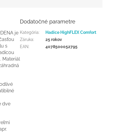
Dodatočné parametre
RDENA je
Kategória
:
Hadice HighFLEX Comfort
účasťou
Záruka
:
25 rokov
lu s
EAN
:
4078500052795
hadicou
 Materiál
 záhradná
odlivé
tibilné
e dve
eľmi
pr.