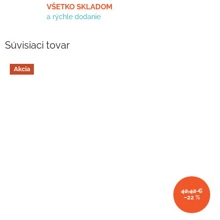
VŠETKO SKLADOM
a rýchle dodanie
Súvisiaci tovar
Akcia
42,42 €
–22 %