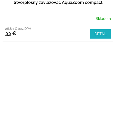
Štvorplošný zavlažovač AquaZoom compact
Skladom
26,83 € bez DPH
33 €
DETAIL