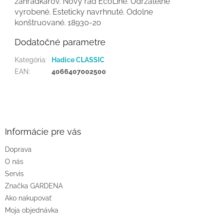
záhradkárov. Nový rad EcoLine. Udržateľne
vyrobené. Esteticky navrhnuté. Odolne
konštruované. 18930-20
Dodatočné parametre
Kategória
:
Hadice CLASSIC
EAN
:
4066407002500
Z
á
p
ä
Informácie pre vás
t
Doprava
i
O nás
e
Servis
Značka GARDENA
Ako nakupovať
Moja objednávka