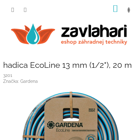
Prejsť
NÁKU
na
obsah
KOŠÍK
hadica EcoLine 13 mm (1/2"), 20 m
3201
Značka:
Gardena