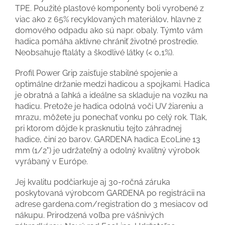
TPE. Použité plastové komponenty boli vyrobené z
viac ako z 65% recyklovaných materiálov, hlavne z
domového odpadu ako sú napr. obaly. Týmto vám
hadica pomáha aktívne chrániť životné prostredie.
Neobsahuje ftaláty a škodlivé látky (< 0,1%).
Profil Power Grip zaisťuje stabilné spojenie a
optimálne držanie medzi hadicou a spojkami. Hadica
je obratná a ľahká a ideálne sa skladuje na vozíku na
hadicu. Pretože je hadica odolná voči UV žiareniu a
mrazu, môžete ju ponechať vonku po celý rok. Tlak,
pri ktorom dôjde k prasknutiu tejto záhradnej
hadice, činí 20 barov. GARDENA hadica EcoLine 13
mm (1/2") je udržateľný a odolný kvalitný výrobok
vyrábaný v Európe.
Jej kvalitu podčiarkuje aj 30-ročná záruka
poskytovaná výrobcom GARDENA po registrácii na
adrese gardena.com/registration do 3 mesiacov od
nákupu. Prirodzená voľba pre vášnivých