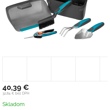
40,39 €
32,84 € bez DPH
Jednotková
Skladom
cena: