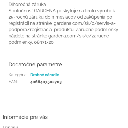
Dlhoročná záruka
Spoločnosť GARDENA poskytuje na tento výrobok
25-rocnú záruku do 3 mesiacov od zakúpenia po
registrácii na stránke: gardena.com/sk/c/servis-a-
podpora/registracia-produktu. Záručné podmienky
nájdete na stránke gardena.com/sk/c/zarucne-
podmienky. 08971-20
Dodatočné parametre
Kategória
:
Drobné náradie
EAN
:
4066407502703
Z
á
p
ä
Informácie pre vás
t
Doprava