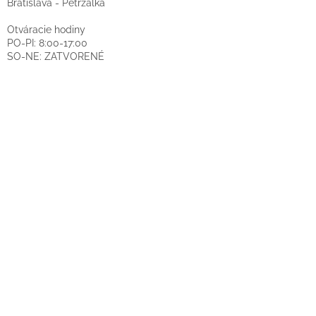
Bratislava - Petržalka
Otváracie hodiny
PO-PI: 8:00-17:00
SO-NE: ZATVORENÉ