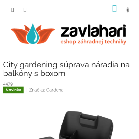
Prejsť
NÁKU
na
obsah
KOŠÍK
City gardening súprava náradia na
balkóny s boxom
4479
Značka:
Gardena
Novinka