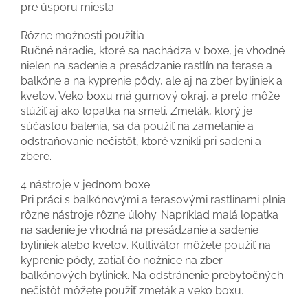
pre úsporu miesta.
Rôzne možnosti použitia
Ručné náradie, ktoré sa nachádza v boxe, je vhodné
nielen na sadenie a presádzanie rastlín na terase a
balkóne a na kyprenie pôdy, ale aj na zber byliniek a
kvetov. Veko boxu má gumový okraj, a preto môže
slúžiť aj ako lopatka na smeti. Zmeták, ktorý je
súčasťou balenia, sa dá použiť na zametanie a
odstraňovanie nečistôt, ktoré vznikli pri sadení a
zbere.
4 nástroje v jednom boxe
Pri práci s balkónovými a terasovými rastlinami plnia
rôzne nástroje rôzne úlohy. Napríklad malá lopatka
na sadenie je vhodná na presádzanie a sadenie
byliniek alebo kvetov. Kultivátor môžete použiť na
kyprenie pôdy, zatiaľ čo nožnice na zber
balkónových byliniek. Na odstránenie prebytočných
nečistôt môžete použiť zmeták a veko boxu.