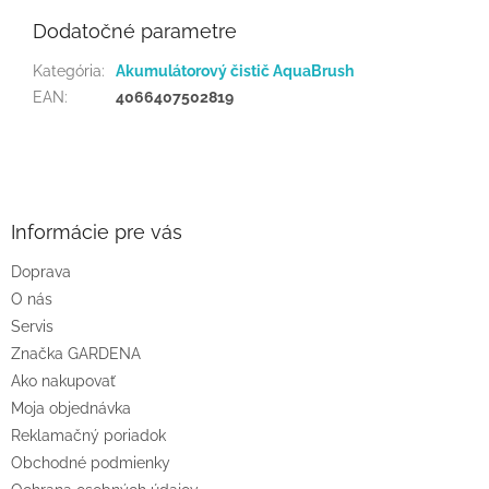
Dodatočné parametre
Kategória
:
Akumulátorový čistič AquaBrush
EAN
:
4066407502819
Z
á
p
ä
Informácie pre vás
t
Doprava
i
O nás
e
Servis
Značka GARDENA
Ako nakupovať
Moja objednávka
Reklamačný poriadok
Obchodné podmienky