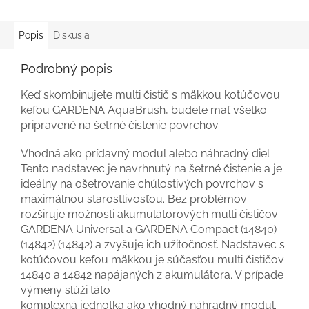
Popis
Diskusia
Podrobný popis
Keď skombinujete multi čistič s mäkkou kotúčovou
kefou GARDENA AquaBrush, budete mať všetko
pripravené na šetrné čistenie povrchov.
Vhodná ako prídavný modul alebo náhradný diel
Tento nadstavec je navrhnutý na šetrné čistenie a je
ideálny na ošetrovanie chúlostivých povrchov s
maximálnou starostlivosťou. Bez problémov
rozširuje možnosti akumulátorových multi čističov
GARDENA Universal a GARDENA Compact (14840)
(14842) (14842) a zvyšuje ich užitočnosť. Nadstavec s
kotúčovou kefou mäkkou je súčasťou multi čističov
14840 a 14842 napájaných z akumulátora. V prípade
výmeny slúži táto
komplexná jednotka ako vhodný náhradný modul.