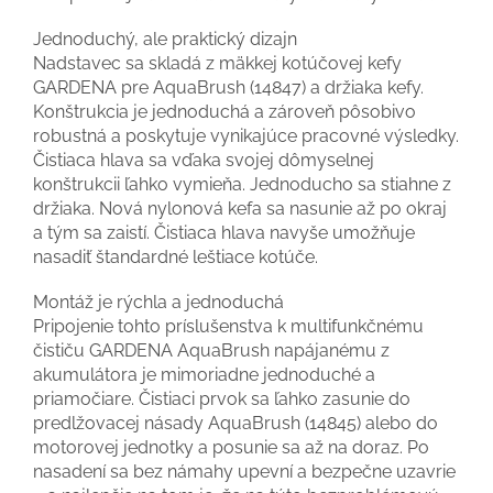
Jednoduchý, ale praktický dizajn
Nadstavec sa skladá z mäkkej kotúčovej kefy
GARDENA pre AquaBrush (14847) a držiaka kefy.
Konštrukcia je jednoduchá a zároveň pôsobivo
robustná a poskytuje vynikajúce pracovné výsledky.
Čistiaca hlava sa vďaka svojej dômyselnej
konštrukcii ľahko vymieňa. Jednoducho sa stiahne z
držiaka. Nová nylonová kefa sa nasunie až po okraj
a tým sa zaistí. Čistiaca hlava navyše umožňuje
nasadiť štandardné leštiace kotúče.
Montáž je rýchla a jednoduchá
Pripojenie tohto príslušenstva k multifunkčnému
čističu GARDENA AquaBrush napájanému z
akumulátora je mimoriadne jednoduché a
priamočiare. Čistiaci prvok sa ľahko zasunie do
predlžovacej násady AquaBrush (14845) alebo do
motorovej jednotky a posunie sa až na doraz. Po
nasadení sa bez námahy upevní a bezpečne uzavrie