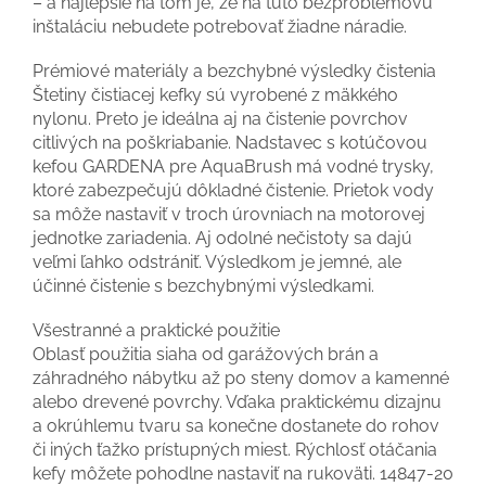
– a najlepšie na tom je, že na túto bezproblémovú
inštaláciu nebudete potrebovať žiadne náradie.
Prémiové materiály a bezchybné výsledky čistenia
Štetiny čistiacej kefky sú vyrobené z mäkkého
nylonu. Preto je ideálna aj na čistenie povrchov
citlivých na poškriabanie. Nadstavec s kotúčovou
kefou GARDENA pre AquaBrush má vodné trysky,
ktoré zabezpečujú dôkladné čistenie. Prietok vody
sa môže nastaviť v troch úrovniach na motorovej
jednotke zariadenia. Aj odolné nečistoty sa dajú
veľmi ľahko odstrániť. Výsledkom je jemné, ale
účinné čistenie s bezchybnými výsledkami.
Všestranné a praktické použitie
Oblasť použitia siaha od garážových brán a
záhradného nábytku až po steny domov a kamenné
alebo drevené povrchy. Vďaka praktickému dizajnu
a okrúhlemu tvaru sa konečne dostanete do rohov
či iných ťažko prístupných miest. Rýchlosť otáčania
kefy môžete pohodlne nastaviť na rukoväti. 14847-20