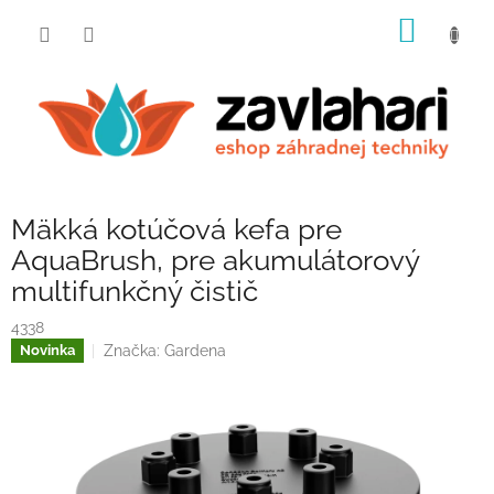
Prejsť
NÁKU
na
obsah
KOŠÍK
Mäkká kotúčová kefa pre
AquaBrush, pre akumulátorový
multifunkčný čistič
4338
Značka:
Gardena
Novinka