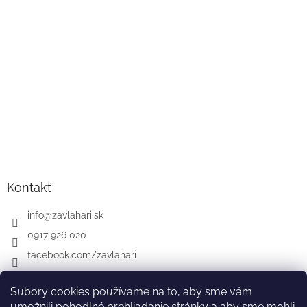
Kontakt
info
@
zavlahari.sk
0917 926 020
facebook.com/zavlahari
Súbory cookies používame na to, aby sme vám
umožnili pohodlné prehliadanie stránky a aby sme mohli