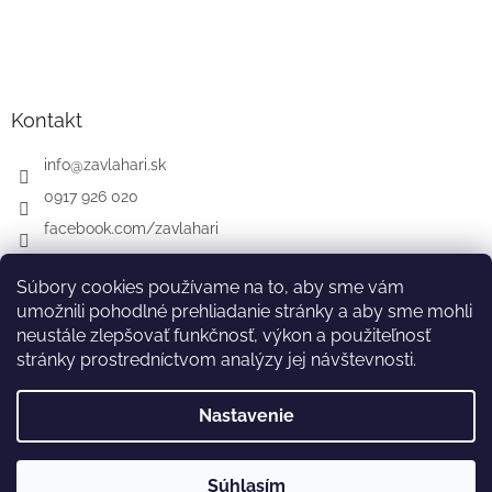
Kontakt
info
@
zavlahari.sk
0917 926 020
facebook.com/zavlahari
Súbory cookies používame na to, aby sme vám
umožnili pohodlné prehliadanie stránky a aby sme mohli
GARDENA
McCULLOCH
CZ
AT
DE
neustále zlepšovať funkčnosť, výkon a použiteľnosť
stránky prostredníctvom analýzy jej návštevnosti.
Nastavenie
Vytvoril Shoptet
Súhlasím
Copyright 2026
zavlahari.sk
. Všetky práva vyhradené.