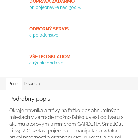
DOPRAVA ZADARMO
pri objednávke nad 300 €
ODBORNÝ SERVIS
a poradenstvo
VŠETKO SKLADOM
a rýchle dodanie
Popis
Diskusia
Podrobný popis
Okraje trávnika a trávy na ťažko dosiahnuteľných
miestach v záhrade možno ľahko uviesť do tvaru s
akumulátorovým trimmerom GARDENA SmallCut
Li-23 R. Obzvlášť príjemná je manipulácia vďaka
nízkej hmotnosti a ergonomickej rukoväti a ďalšej