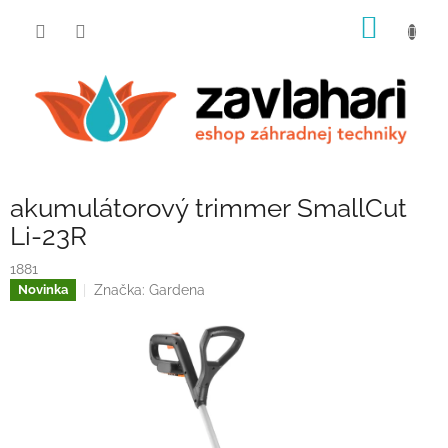
Prejsť
NÁKU
na
obsah
KOŠÍK
akumulátorový trimmer SmallCut
Li-23R
1881
Značka:
Gardena
Novinka