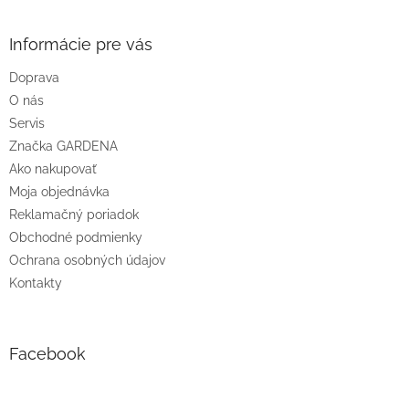
á
p
ä
Informácie pre vás
t
Doprava
i
O nás
e
Servis
Značka GARDENA
Ako nakupovať
Moja objednávka
Reklamačný poriadok
Obchodné podmienky
Ochrana osobných údajov
Kontakty
Facebook