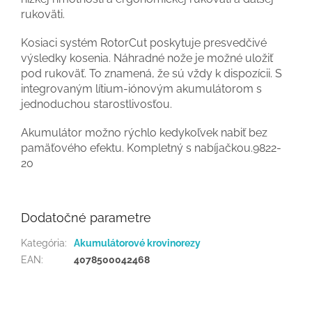
rukoväti.
Kosiaci systém RotorCut poskytuje presvedčivé
výsledky kosenia. Náhradné nože je možné uložiť
pod rukoväť. To znamená, že sú vždy k dispozícii. S
integrovaným lítium-iónovým akumulátorom s
jednoduchou starostlivosťou.
Akumulátor možno rýchlo kedykoľvek nabiť bez
pamäťového efektu. Kompletný s nabíjačkou.9822-
20
Dodatočné parametre
Kategória
:
Akumulátorové krovinorezy
EAN
:
4078500042468
Z