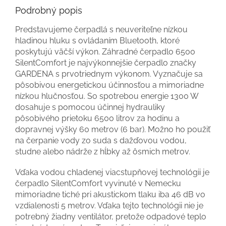
Podrobný popis
Predstavujeme čerpadlá s neuveriteľne nízkou
hladinou hluku s ovládaním Bluetooth, ktoré
poskytujú väčší výkon. Záhradné čerpadlo 6500
SilentComfort je najvýkonnejšie čerpadlo značky
GARDENA s prvotriednym výkonom. Vyznačuje sa
pôsobivou energetickou účinnosťou a mimoriadne
nízkou hlučnosťou. So spotrebou energie 1300 W
dosahuje s pomocou účinnej hydrauliky
pôsobivého prietoku 6500 litrov za hodinu a
dopravnej výšky 60 metrov (6 bar). Možno ho použiť
na čerpanie vody zo suda s dažďovou vodou,
studne alebo nádrže z hĺbky až ôsmich metrov.
Vďaka vodou chladenej viacstupňovej technológii je
čerpadlo SilentComfort vyvinuté v Nemecku
mimoriadne tiché pri akustickom tlaku iba 46 dB vo
vzdialenosti 5 metrov. Vďaka tejto technológii nie je
potrebný žiadny ventilátor, pretože odpadové teplo