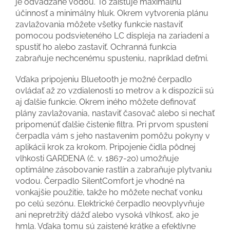
je odvádzané vodou. To zaisťuje maximálnu
účinnosť a minimálny hluk. Okrem vytvorenia plánu
zavlažovania môžete všetky funkcie nastaviť
pomocou podsvieteného LC displeja na zariadení a
spustiť ho alebo zastaviť. Ochranná funkcia
zabraňuje nechcenému spusteniu, napríklad deťmi.
Vďaka pripojeniu Bluetooth je možné čerpadlo
ovládať až zo vzdialenosti 10 metrov a k dispozícii sú
aj ďalšie funkcie. Okrem iného môžete definovať
plány zavlažovania, nastaviť časovač alebo si nechať
pripomenúť ďalšie čistenie filtra. Pri prvom spustení
čerpadla vám s jeho nastavením pomôžu pokyny v
aplikácii krok za krokom. Pripojenie čidla pôdnej
vlhkosti GARDENA (č. v. 1867-20) umožňuje
optimálne zásobovanie rastlín a zabraňuje plytvaniu
vodou. Čerpadlo SilentComfort je vhodné na
vonkajšie použitie, takže ho môžete nechať vonku
po celú sezónu. Elektrické čerpadlo neovplyvňuje
ani nepretržitý dážď alebo vysoká vlhkosť, ako je
hmla. Vďaka tomu sú zaistené krátke a efektívne