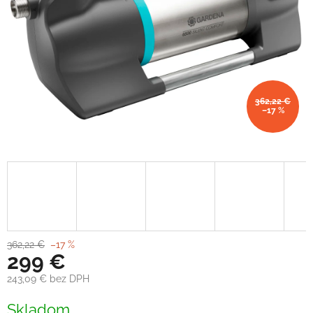
362,22 €
–17 %
362,22 €
–17 %
299 €
243,09 € bez DPH
Jednotková
Skladom
cena: