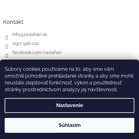
Kontakt
info
@
zavlahari.sk
0917 926 020
facebook.com/zavlahari
Súbory cookies používame na to, aby sme vám
umožnili pohodlné prehliadanie stránky a aby sme mohli
GARDENA
McCULLOCH
CZ
AT
DE
neustále zlepšovať funkčnosť, výkon a použiteľnosť
stránky prostredníctvom analýzy jej návštevnosti.
Nastavenie
Vytvoril Shoptet
Súhlasím
Copyright 2026
zavlahari.sk
. Všetky práva vyhradené.