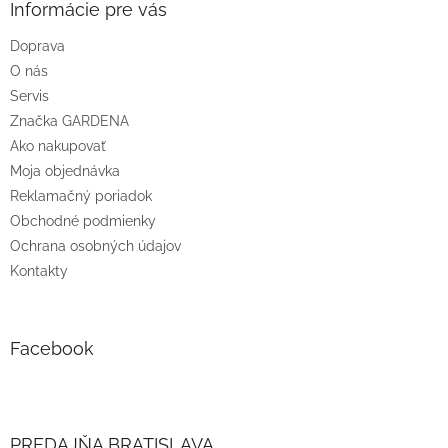
ä
Informácie pre vás
t
Doprava
i
O nás
e
Servis
Značka GARDENA
Ako nakupovať
Moja objednávka
Reklamačný poriadok
Obchodné podmienky
Ochrana osobných údajov
Kontakty
Facebook
PREDAJŇA BRATISLAVA