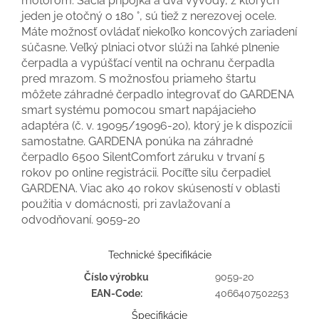
motorom. Sacia prípojka a dva vývody, z ktorých
jeden je otočný o 180 °, sú tiež z nerezovej ocele.
Máte možnosť ovládať niekoľko koncových zariadení
súčasne. Veľký plniaci otvor slúži na ľahké plnenie
čerpadla a vypúšťací ventil na ochranu čerpadla
pred mrazom. S možnosťou priameho štartu
môžete záhradné čerpadlo integrovať do GARDENA
smart systému pomocou smart napájacieho
adaptéra (č. v. 19095/19096-20), ktorý je k dispozícii
samostatne. GARDENA ponúka na záhradné
čerpadlo 6500 SilentComfort záruku v trvaní 5
rokov po online registrácii. Pocíťte silu čerpadiel
GARDENA. Viac ako 40 rokov skúseností v oblasti
použitia v domácnosti, pri zavlažovaní a
odvodňovaní. 9059-20
Technické špecifikácie
Číslo výrobku
9059-20
EAN-Code:
4066407502253
Špecifikácie