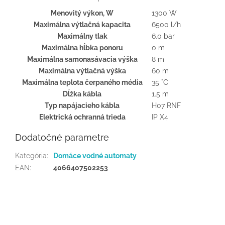
Menovitý výkon, W
1300 W
Maximálna výtlačná kapacita
6500 l/h
Maximálny tlak
6.0 bar
Maximálna hĺbka ponoru
0 m
Maximálna samonasávacia výška
8 m
Maximálna výtlačná výška
60 m
Maximálna teplota čerpaného média
35 °C
Dĺžka kábla
1.5 m
Typ napájacieho kábla
H07 RNF
Elektrická ochranná trieda
IP X4
Dodatočné parametre
Kategória
:
Domáce vodné automaty
EAN
:
4066407502253
Z
á
p