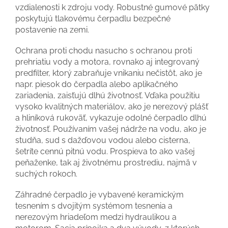
vzdialenosti k zdroju vody. Robustné gumové pätky
poskytujú tlakovému čerpadlu bezpečné
postavenie na zemi.
Ochrana proti chodu nasucho s ochranou proti
prehriatiu vody a motora, rovnako aj integrovaný
predfilter, ktorý zabraňuje vnikaniu nečistôt, ako je
napr. piesok do čerpadla alebo aplikačného
zariadenia, zaisťujú dlhú životnosť. Vďaka použitiu
vysoko kvalitných materiálov, ako je nerezový plášť
a hliníková rukoväť, vykazuje odolné čerpadlo dlhú
životnosť. Používaním vašej nádrže na vodu, ako je
studňa, sud s dažďovou vodou alebo cisterna,
šetríte cennú pitnú vodu. Prospieva to ako vašej
peňaženke, tak aj životnému prostrediu, najmä v
suchých rokoch.
Záhradné čerpadlo je vybavené keramickým
tesnením s dvojitým systémom tesnenia a
nerezovým hriadeľom medzi hydraulikou a