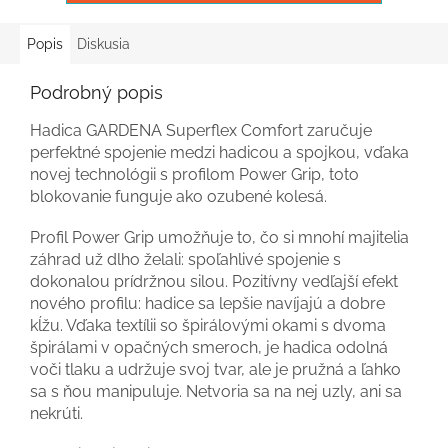
Popis
Diskusia
Podrobný popis
Hadica GARDENA Superflex Comfort zaručuje
perfektné spojenie medzi hadicou a spojkou, vďaka
novej technológii s profilom Power Grip, toto
blokovanie funguje ako ozubené kolesá.
Profil Power Grip umožňuje to, čo si mnohí majitelia
záhrad už dlho želali: spoľahlivé spojenie s
dokonalou prídržnou silou. Pozitívny vedľajší efekt
nového profilu: hadice sa lepšie navíjajú a dobre
kĺžu. Vďaka textílii so špirálovými okami s dvoma
špirálami v opačných smeroch, je hadica odolná
voči tlaku a udržuje svoj tvar, ale je pružná a ľahko
sa s ňou manipuluje. Netvoria sa na nej uzly, ani sa
nekrúti.