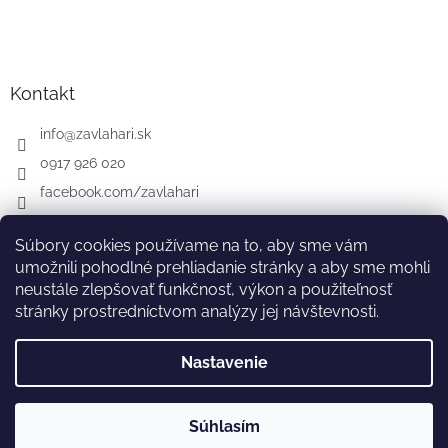
Kontakt
info
@
zavlahari.sk
0917 926 020
facebook.com/zavlahari
Súbory cookies používame na to, aby sme vám
umožnili pohodlné prehliadanie stránky a aby sme mohli
GARDENA
McCULLOCH
CZ
AT
DE
neustále zlepšovať funkčnosť, výkon a použiteľnosť
stránky prostredníctvom analýzy jej návštevnosti.
Nastavenie
Vytvoril Shoptet
Súhlasím
Copyright 2026
zavlahari.sk
. Všetky práva vyhradené.