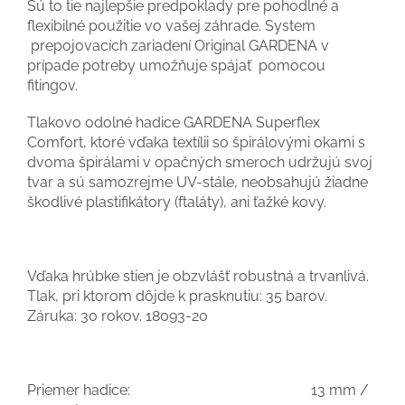
Sú to tie najlepšie predpoklady pre pohodlné a
flexibilné použitie vo vašej záhrade. System
prepojovacích zariadení Original GARDENA v
prípade potreby umožňuje spájať pomocou
fitingov.
Tlakovo odolné hadice GARDENA Superflex
Comfort, ktoré vďaka textílii so špirálovými okami s
dvoma špirálami v opačných smeroch udržujú svoj
tvar a sú samozrejme UV-stále, neobsahujú žiadne
škodlivé plastifikátory (ftaláty), ani ťažké kovy.
Vďaka hrúbke stien je obzvlášť robustná a trvanlivá.
Tlak, pri ktorom dôjde k prasknutiu: 35 barov.
Záruka: 30 rokov. 18093-20
Priemer hadice: 13 mm /