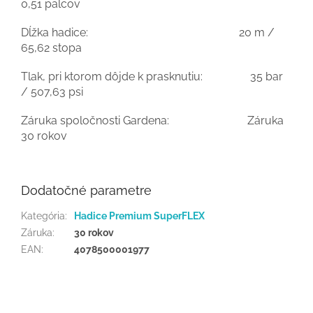
0,51 palcov
Dĺžka hadice: 20 m /
65,62 stopa
Tlak, pri ktorom dôjde k prasknutiu: 35 bar
/ 507,63 psi
Záruka spoločnosti Gardena: Záruka
30 rokov
Dodatočné parametre
Kategória
:
Hadice Premium SuperFLEX
Záruka
:
30 rokov
EAN
:
4078500001977
Z
á