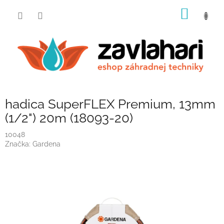
Prejsť
NÁKU
na
obsah
KOŠÍK
hadica SuperFLEX Premium, 13mm
(1/2") 20m (18093-20)
10048
Značka:
Gardena