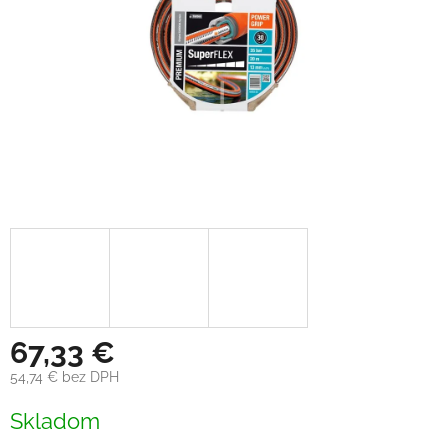
67,33 €
54,74 € bez DPH
Jednotková
Skladom
cena: