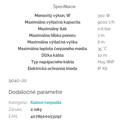
Špecifikácie
Menovitý výkon, W
300 W
Maximálna výtlačná kapacita
9000 l/h
Maximálny tlak
0.6 bar
Maximálna hĺbka ponoru
7 m
Maximálna výtlačná výška
6 m
Maximálna teplota čerpaného média
35 °C
Dĺžka kábla
10 m
Typ napájacieho kábla
H05 RNF
Elektrická ochranná trieda
IP X8
9040-20
Dodatočné parametre
Kategória
:
Kalové čerpadlá
Záruka
:
2 roky
EAN
:
4078500053297