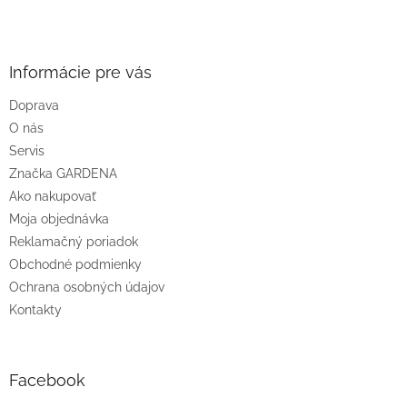
Z
á
p
ä
Informácie pre vás
t
Doprava
i
O nás
e
Servis
Značka GARDENA
Ako nakupovať
Moja objednávka
Reklamačný poriadok
Obchodné podmienky
Ochrana osobných údajov
Kontakty
Facebook