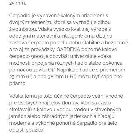
25 mm.
Čerpadlo je vybavené kaleným hriadeľom s
dvojitým tesnením, ktoré sa vyznačuje dlhou
životnosťou. Vďaka vysoko kvalitnej výrobe s
odolnými materiálmi a inteligentnému dizajnu
zostáva čerpadlo po celú dobu stabilné a bezpečné,
a to aj za prevádzky. GARDENA ponorné kalové
čerpadlo 9000 je obzvlášť univerzálne vďaka
možnosti pripojenia rôznych hadíc alebo dokonca
pomocou závitu G1". Napríklad hadice s priemerom
25 mm (1") alebo 38 mm (1 ½") môžu byť napojené
priamo.
Vďaka tomu je toto účinné čerpadlo veľmi vhodné
pre všetkých majiteľov domov, ktorí sa často
stretávajú s kalovou vodou, vodou v stavebných
jamách alebo záhradných jazierkach a hľadajú
moderné a výkonné ponorné čerpadlo pre tieto
oblasti použitia.