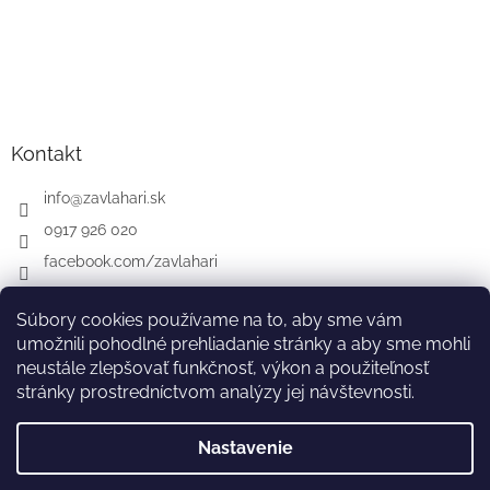
Kontakt
info
@
zavlahari.sk
0917 926 020
facebook.com/zavlahari
Súbory cookies používame na to, aby sme vám
umožnili pohodlné prehliadanie stránky a aby sme mohli
GARDENA
McCULLOCH
CZ
AT
DE
neustále zlepšovať funkčnosť, výkon a použiteľnosť
stránky prostredníctvom analýzy jej návštevnosti.
Nastavenie
Vytvoril Shoptet