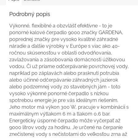
Podrobný popis
Výkonné, flexibilné a obzvlášť efektívne - to je
ponorné kalové čerpadlo 9000 značky GARDENA,
poprednej značky pre vysoko kvalitné záhradné
náradie a ďalšie výrobky v Európe s viac ako 40-
ročnou skúsenosťou v oblasti odvodňovania,
zavlažovania a zásobovania domácnosti úžitkovou
vodou. Či už priame odčerpávanie povrchovej vody,
napríklad po záplavách alebo prasknutí potrubia
alebo účinné odčerpávanie záhradných jazierok
alebo podzemnej vody zo stavebných jám - toto
vysoko výkonné ponorné čerpadlo s nízkou
spotrebou energie je pre vás ideálnym riešením.
Jeho motor má výkon 300 W, pracuje v kombinácii s
maximálnym výtlakom 6 m a tlakom 0,6 bar.
Energeticky úsporné čerpadlo môže vyčerpať až
9000 litrov vody za hodinu. Je určené na čerpanie
znečistenej vody s nečistotami do veľkosťou zrna až