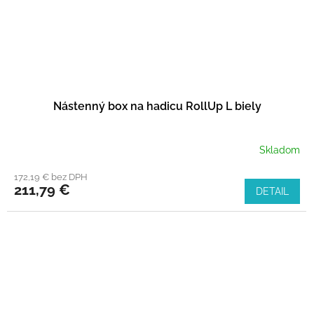
Nástenný box na hadicu RollUp L biely
Skladom
172,19 € bez DPH
211,79 €
DETAIL