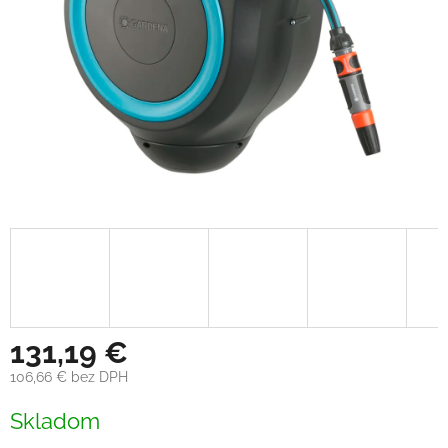
131,19 €
106,66 € bez DPH
Jednotková
Skladom
cena: