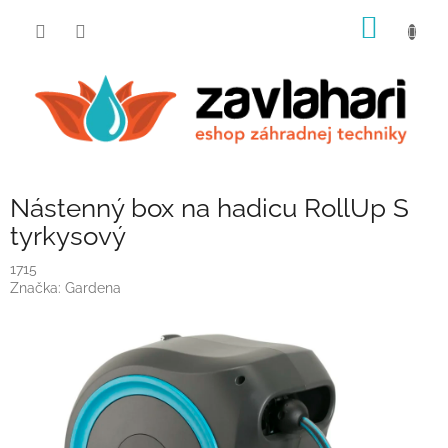
Prejsť
NÁKU
na
obsah
KOŠÍK
Nástenný box na hadicu RollUp S
tyrkysový
1715
Značka:
Gardena