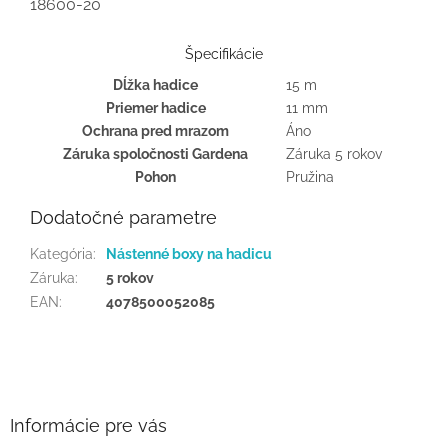
18600-20
Špecifikácie
Dĺžka hadice
15 m
Priemer hadice
11 mm
Ochrana pred mrazom
Áno
Záruka spoločnosti Gardena
Záruka 5 rokov
Pohon
Pružina
Dodatočné parametre
Kategória
:
Nástenné boxy na hadicu
Záruka
:
5 rokov
EAN
:
4078500052085
Z
á
p
ä
Informácie pre vás