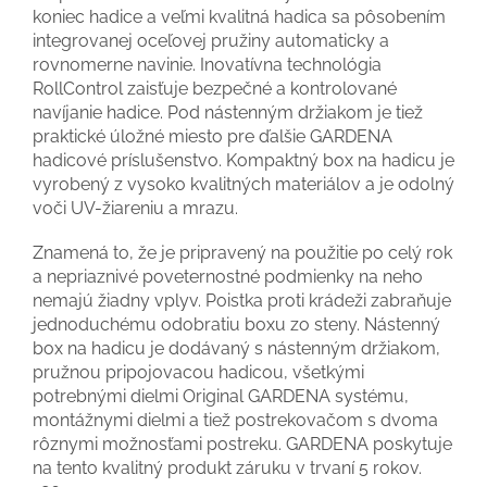
koniec hadice a veľmi kvalitná hadica sa pôsobením
integrovanej oceľovej pružiny automaticky a
rovnomerne navinie. Inovatívna technológia
RollControl zaisťuje bezpečné a kontrolované
navíjanie hadice. Pod nástenným držiakom je tiež
praktické úložné miesto pre ďalšie GARDENA
hadicové príslušenstvo. Kompaktný box na hadicu je
vyrobený z vysoko kvalitných materiálov a je odolný
voči UV-žiareniu a mrazu.
Znamená to, že je pripravený na použitie po celý rok
a nepriaznivé poveternostné podmienky na neho
nemajú žiadny vplyv. Poistka proti krádeži zabraňuje
jednoduchému odobratiu boxu zo steny. Nástenný
box na hadicu je dodávaný s nástenným držiakom,
pružnou pripojovacou hadicou, všetkými
potrebnými dielmi Original GARDENA systému,
montážnymi dielmi a tiež postrekovačom s dvoma
rôznymi možnosťami postreku. GARDENA poskytuje
na tento kvalitný produkt záruku v trvaní 5 rokov.