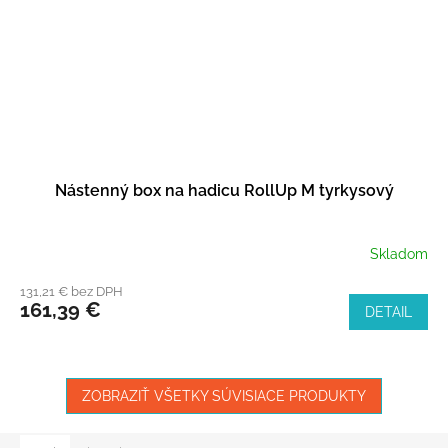
Nástenný box na hadicu RollUp M tyrkysový
Skladom
131,21 € bez DPH
161,39 €
DETAIL
ZOBRAZIŤ VŠETKY SÚVISIACE PRODUKTY