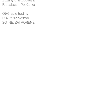
Zuzany Chalupovej 11,
Bratislava - Petržalka
Otváracie hodiny
PO-PI: 8:00-17:00
SO-NE: ZATVORENÉ