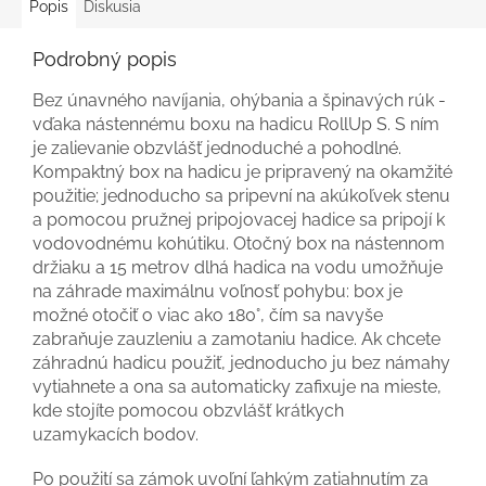
Popis
Diskusia
Podrobný popis
Bez únavného navíjania, ohýbania a špinavých rúk -
vďaka nástennému boxu na hadicu RollUp S. S ním
je zalievanie obzvlášť jednoduché a pohodlné.
Kompaktný box na hadicu je pripravený na okamžité
použitie; jednoducho sa pripevní na akúkoľvek stenu
a pomocou pružnej pripojovacej hadice sa pripojí k
vodovodnému kohútiku. Otočný box na nástennom
držiaku a 15 metrov dlhá hadica na vodu umožňuje
na záhrade maximálnu voľnosť pohybu: box je
možné otočiť o viac ako 180°, čím sa navyše
zabraňuje zauzleniu a zamotaniu hadice. Ak chcete
záhradnú hadicu použiť, jednoducho ju bez námahy
vytiahnete a ona sa automaticky zafixuje na mieste,
kde stojíte pomocou obzvlášť krátkych
uzamykacích bodov.
Po použití sa zámok uvoľní ľahkým zatiahnutím za