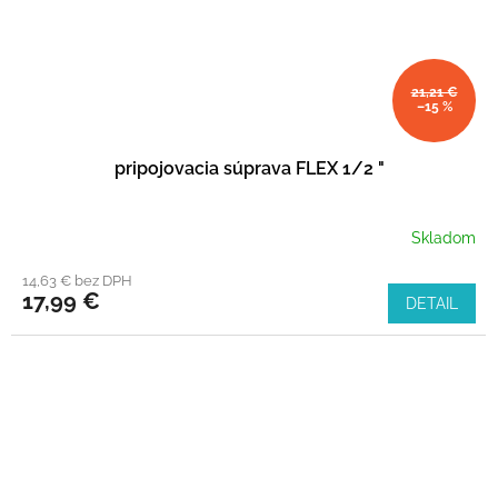
21,21 €
–15 %
pripojovacia súprava FLEX 1/2 "
Skladom
14,63 € bez DPH
17,99 €
DETAIL