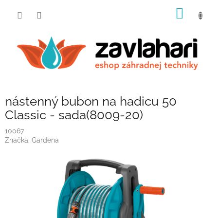
Prejsť
NÁKU
na
obsah
KOŠÍK
nástenný bubon na hadicu 50
Classic - sada(8009-20)
10067
Značka:
Gardena