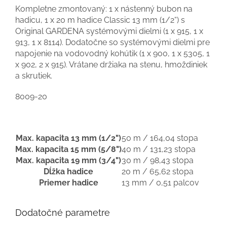
Kompletne zmontovaný: 1 x nástenný bubon na
hadicu, 1 x 20 m hadice Classic 13 mm (1/2“) s
Original GARDENA systémovými dielmi (1 x 915, 1 x
913, 1 x 8114). Dodatočne so systémovými dielmi pre
napojenie na vodovodný kohútik (1 x 900, 1 x 5305, 1
x 902, 2 x 915). Vrátane držiaka na stenu, hmoždiniek
a skrutiek.
8009-20
Max. kapacita 13 mm (1/2")
50 m / 164,04 stopa
Max. kapacita 15 mm (5/8")
40 m / 131,23 stopa
Max. kapacita 19 mm (3/4")
30 m / 98,43 stopa
Dĺžka hadice
20 m / 65,62 stopa
Priemer hadice
13 mm / 0,51 palcov
Dodatočné parametre