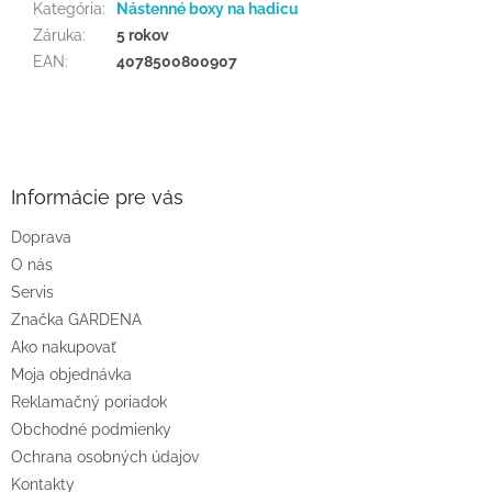
Kategória
:
Nástenné boxy na hadicu
Záruka
:
5 rokov
EAN
:
4078500800907
Z
á
p
ä
Informácie pre vás
t
Doprava
i
O nás
e
Servis
Značka GARDENA
Ako nakupovať
Moja objednávka
Reklamačný poriadok
Obchodné podmienky
Ochrana osobných údajov
Kontakty