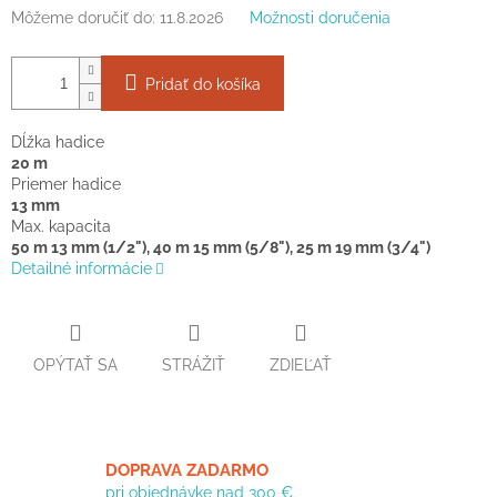
Môžeme doručiť do:
11.8.2026
Možnosti doručenia
Pridať do košíka
Dĺžka hadice
20 m
Priemer hadice
13 mm
Max. kapacita
50 m 13 mm (1/2"), 40 m 15 mm (5/8"), 25 m 19 mm (3/4")
Detailné informácie
OPÝTAŤ SA
STRÁŽIŤ
ZDIEĽAŤ
DOPRAVA ZADARMO
pri objednávke nad 300 €