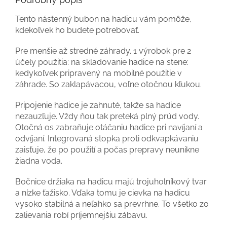
Tento nástenný bubon na hadicu vám pomôže,
kdekoľvek ho budete potrebovať.
Pre menšie až stredné záhrady. 1 výrobok pre 2
účely použitia: na skladovanie hadice na stene:
kedykoľvek pripravený na mobilné použitie v
záhrade. So zaklapávacou, voľne otočnou kľukou.
Pripojenie hadice je zahnuté, takže sa hadice
nezauzľuje. Vždy ňou tak preteká plný prúd vody.
Otočná os zabraňuje otáčaniu hadice pri navíjaní a
odvíjaní. Integrovaná stopka proti odkvapkávaniu
zaisťuje, že po použití a počas prepravy neunikne
žiadna voda.
Bočnice držiaka na hadicu majú trojuholníkový tvar
a nízke ťažisko. Vďaka tomu je cievka na hadicu
vysoko stabilná a neľahko sa prevrhne. To všetko zo
zalievania robí príjemnejšiu zábavu.