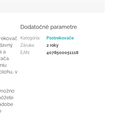
Dodatočné parametre
trekovač
Kategória
:
Postrekovače
ídavný
Záruka
:
2 roky
a a
EAN
:
4078500051118
vača.
niu
olohu, v
 možno
môžete
nádobe
e