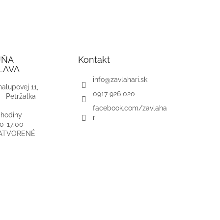
JŇA
Kontakt
LAVA
info
@
zavlahari.sk
alupovej 11,
0917 926 020
 - Petržalka
facebook.com/zavlaha
 hodiny
ri
00-17:00
ZATVORENÉ