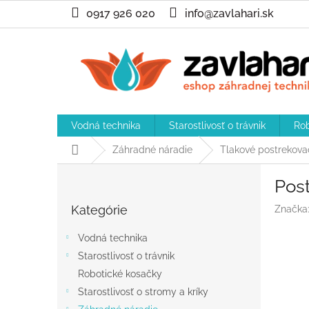
Prejsť
0917 926 020
info@zavlahari.sk
na
obsah
Vodná technika
Starostlivosť o trávnik
Rob
Domov
Záhradné náradie
Tlakové postrekova
B
Post
o
Preskočiť
č
Kategórie
Značka
kategórie
n
ý
Vodná technika
p
Starostlivosť o trávnik
a
Robotické kosačky
n
e
Starostlivosť o stromy a kríky
l