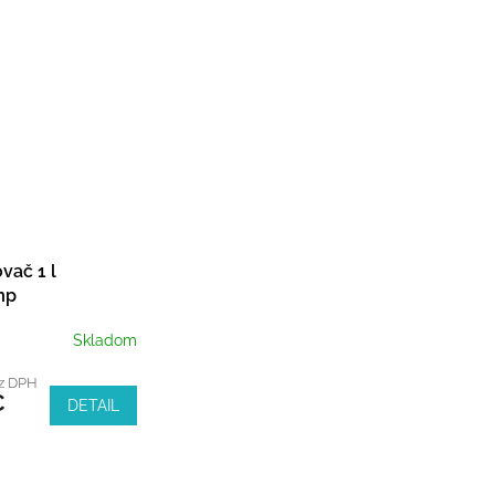
vač 1 l
mp
Skladom
ez DPH
€
DETAIL