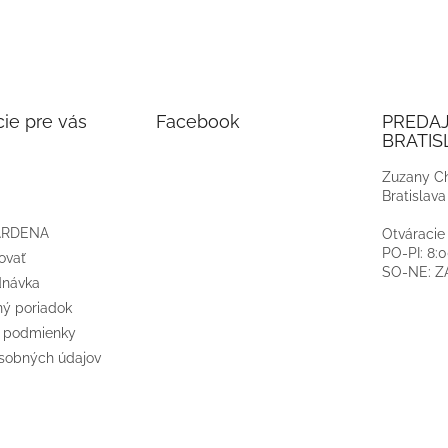
ie pre vás
Facebook
PREDA
BRATIS
Zuzany Ch
Bratislava
ARDENA
Otváracie
PO-PI: 8:
ovať
SO-NE: 
dnávka
ý poriadok
 podmienky
sobných údajov