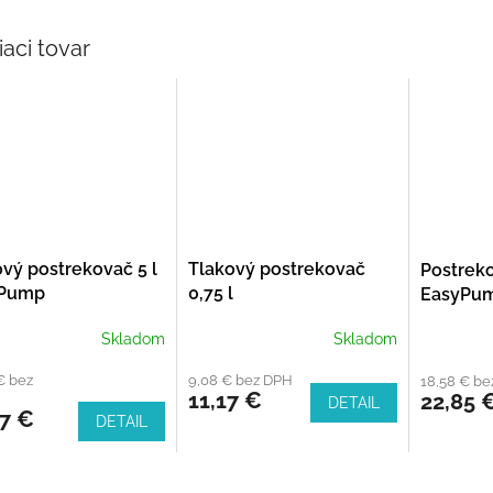
iaci tovar
vý postrekovač 5 l
Tlakový postrekovač
Postreko
yPump
0,75 l
EasyPu
Skladom
Skladom
€ bez
9,08 € bez DPH
18,58 € b
11,17 €
22,85 
DETAIL
27 €
DETAIL