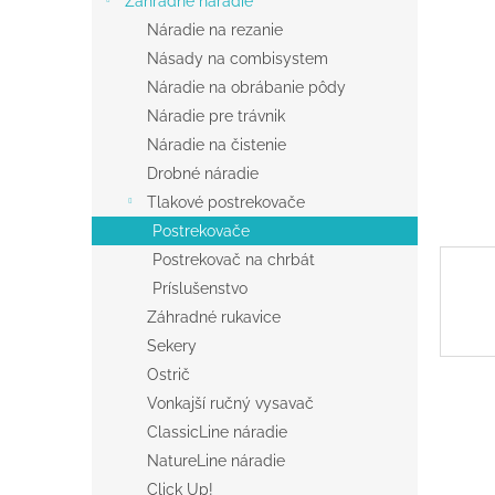
Záhradné náradie
Náradie na rezanie
Násady na combisystem
Náradie na obrábanie pôdy
Náradie pre trávnik
Náradie na čistenie
Drobné náradie
Tlakové postrekovače
Postrekovače
Postrekovač na chrbát
Príslušenstvo
Záhradné rukavice
Sekery
Ostrič
Vonkajší ručný vysavač
ClassicLine náradie
NatureLine náradie
Click Up!