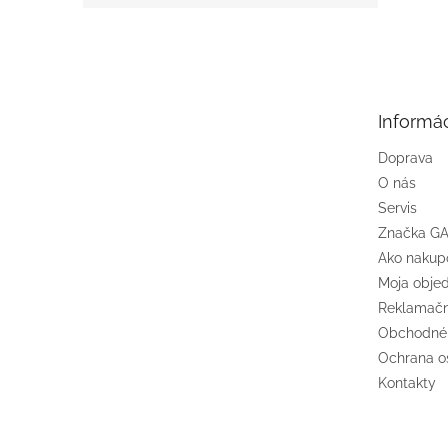
Z
á
p
ä
t
Informác
i
e
Doprava
O nás
Servis
Značka G
Ako nakup
Moja obje
Reklamačn
Obchodné
Ochrana o
Kontakty