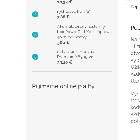
10,34 €
Popi
rýchlospojka 3/4"
7,88 €
Akumulátorový nástenný
Pod
box PowerRoll XXL, súprava,
40 m, tyrkysový
Na 
360 €
1 l
čistiaci postrekovač
otv
Premium(18305-20)
vyp
33,10 €
Užit
vzd
ktor
Prijímame online platby
Výs
ind
ked
vžd
poh