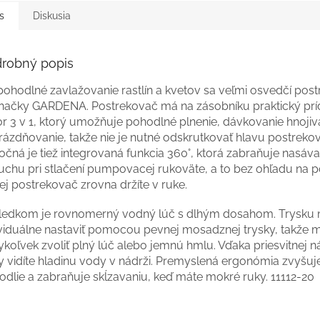
s
Diskusia
robný popis
pohodlné zavlažovanie rastlín a kvetov sa veľmi osvedčí pos
 značky GARDENA. Postrekovač má na zásobníku praktický pr
or 3 v 1, ktorý umožňuje pohodlné plnenie, dávkovanie hnojiv
rázdňovanie, takže nie je nutné odskrutkovať hlavu postreko
očná je tiež integrovaná funkcia 360°, ktorá zabraňuje nasáva
uchu pri stlačení pumpovacej rukoväte, a to bez ohľadu na p
ej postrekovač zrovna držíte v ruke.
ledkom je rovnomerný vodný lúč s dlhým dosahom. Trysku
ividuálne nastaviť pomocou pevnej mosadznej trysky, takže 
ykoľvek zvoliť plný lúč alebo jemnú hmlu. Vďaka priesvitnej 
y vidíte hladinu vody v nádrži. Premyslená ergonómia zvyšuj
odlie a zabraňuje skĺzavaniu, keď máte mokré ruky. 11112-20