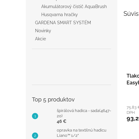
Akumulátorový čistič AquaBrush
Súvis
Husqvarna hračky
GARDENA SMART SYSTÉM
Novinky
Akcie
Tlako
Eas
Top 5 produktov
75,83 
špirálová hadica - sada(4647-
DPH
20)
93,
46 €
opravka na textilnú hadicu
Liano™ 1/2"