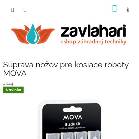
Prejsť
NÁKU
na
obsah
KOŠÍK
Súprava nožov pre kosiace roboty
MOVA
4044
Novinka