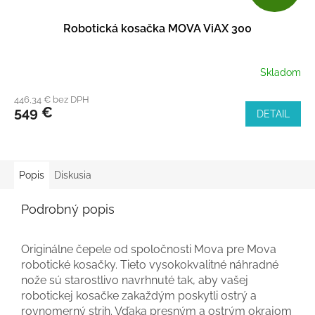
A
Robotická kosačka MOVA ViAX 300
D
A
Skladom
R
446,34 € bez DPH
549 €
DETAIL
M
O
Popis
Diskusia
Podrobný popis
Originálne čepele od spoločnosti Mova pre Mova
robotické kosačky. Tieto vysokokvalitné náhradné
nože sú starostlivo navrhnuté tak, aby vašej
robotickej kosačke zakaždým poskytli ostrý a
rovnomerný strih. Vďaka presným a ostrým okrajom