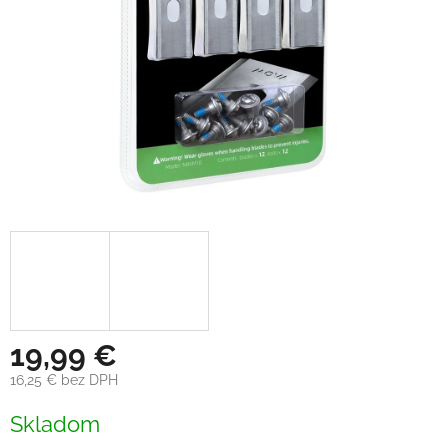
19,99 €
16,25 € bez DPH
Jednotková
Skladom
cena: