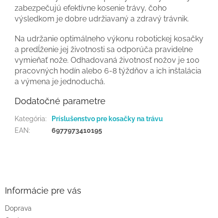
zabezpečujú efektívne kosenie trávy, čoho
výsledkom je dobre udržiavaný a zdravý trávnik.
Na udržanie optimálneho výkonu robotickej kosačky
a predĺženie jej životnosti sa odporúča pravidelne
vymieňať nože. Odhadovaná životnosť nožov je 100
pracovných hodín alebo 6-8 týždňov a ich inštalácia
a výmena je jednoduchá.
Dodatočné parametre
Kategória
:
Príslušenstvo pre kosačky na trávu
EAN
:
6977973410195
Z
á
p
ä
Informácie pre vás
t
Doprava
i