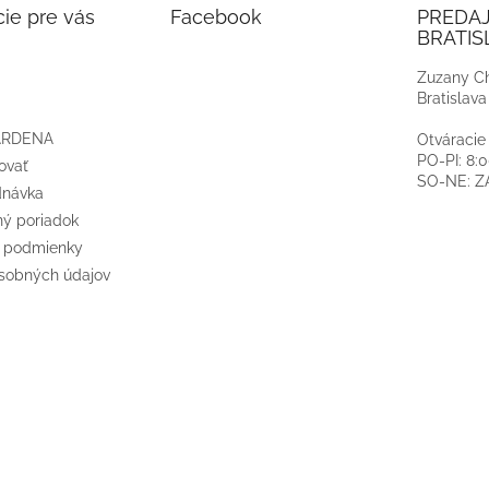
ie pre vás
Facebook
PREDA
BRATIS
Zuzany Ch
Bratislava
ARDENA
Otváracie
PO-PI: 8:
ovať
SO-NE: 
dnávka
ý poriadok
 podmienky
sobných údajov