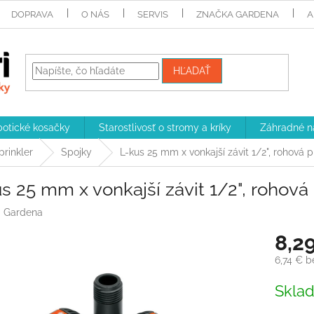
DOPRAVA
O NÁS
SERVIS
ZNAČKA GARDENA
A
HĽADAŤ
otické kosačky
Starostlivosť o stromy a kríky
Záhradné n
rinkler
Spojky
L-kus 25 mm x vonkajší závit 1/2", rohová
s 25 mm x vonkajší závit 1/2", rohov
:
Gardena
8,2
6,74 € 
Jednotk
Skla
cena: