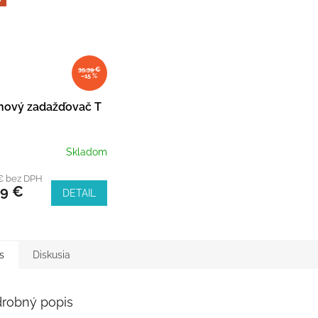
35,39 €
–15 %
ínový zadažďovač T
Skladom
€ bez DPH
99 €
DETAIL
s
Diskusia
robný popis