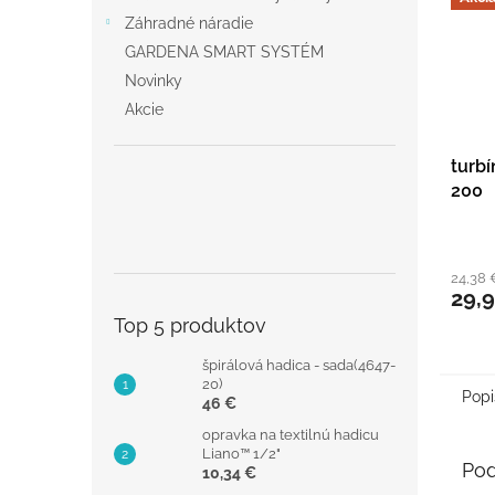
Záhradné náradie
GARDENA SMART SYSTÉM
Novinky
Akcie
turb
200
24,38 
29,
Top 5 produktov
špirálová hadica - sada(4647-
20)
Popi
46 €
opravka na textilnú hadicu
Liano™ 1/2"
Pod
10,34 €