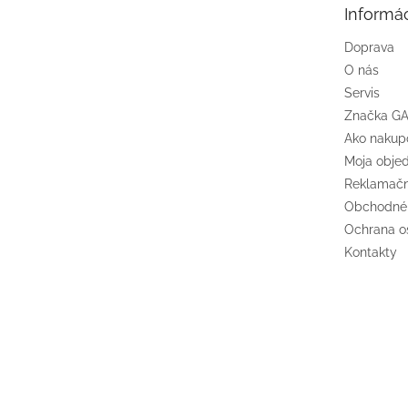
Informác
i
e
Doprava
O nás
Servis
Značka G
Ako nakup
Moja obje
Reklamačn
Obchodné
Ochrana o
Kontakty