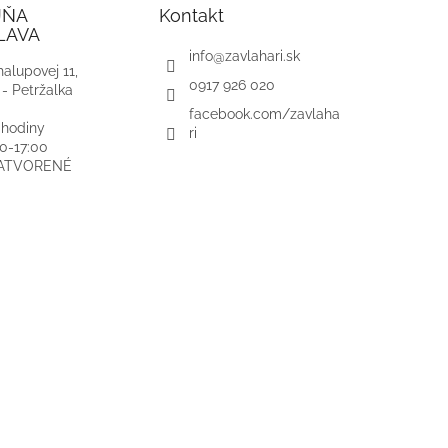
JŇA
Kontakt
LAVA
info
@
zavlahari.sk
alupovej 11,
0917 926 020
 - Petržalka
facebook.com/zavlaha
 hodiny
ri
00-17:00
ZATVORENÉ