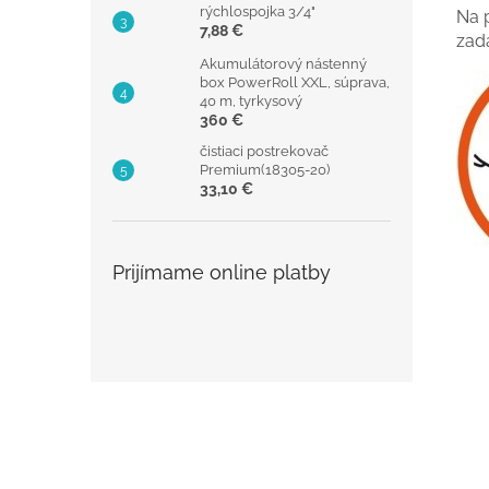
rýchlospojka 3/4"
Na 
7,88 €
zad
Akumulátorový nástenný
box PowerRoll XXL, súprava,
40 m, tyrkysový
360 €
čistiaci postrekovač
Premium(18305-20)
33,10 €
Prijímame online platby
Z
á
p
ä
t