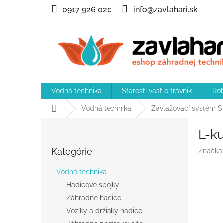
Prejsť
0917 926 020
info@zavlahari.sk
na
obsah
Vodná technika
Starostlivosť o trávnik
Rob
Domov
Vodná technika
Zavlažovací systém Sp
B
L-ku
o
Preskočiť
č
Kategórie
Značka
kategórie
n
ý
Vodná technika
p
Hadicové spojky
a
Záhradné hadice
n
e
Vozíky a držiaky hadice
l