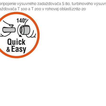
pripojenie výsuvného zadažďovača S 80, turbínového výsuv
ažďovača T 100 a T 200 v rohovej oblasti.2782-20