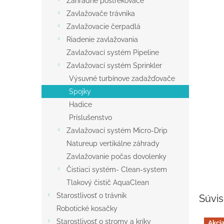
Záhradné postrekovače
Zavlažovače trávnika
Zavlažovacie čerpadlá
Riadenie zavlažovania
Zavlažovací systém Pipeline
Zavlažovací systém Sprinkler
Výsuvné turbínove zadažďovače
Spojky
Hadice
Príslušenstvo
Zavlažovací systém Micro-Drip
Natureup vertikálne záhrady
Zavlažovanie počas dovolenky
Čistiaci systém- Clean-system
Tlakový čistič AquaClean
Starostlivosť o trávnik
Súvis
Robotické kosačky
Starostlivosť o stromy a kríky
Akci