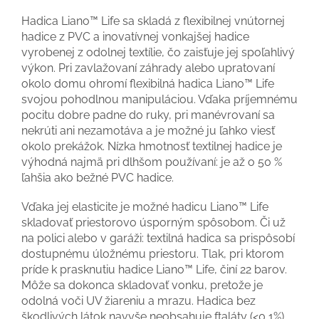
Hadica Liano™ Life sa skladá z flexibilnej vnútornej
hadice z PVC a inovatívnej vonkajšej hadice
vyrobenej z odolnej textílie, čo zaisťuje jej spoľahlivý
výkon. Pri zavlažovaní záhrady alebo upratovaní
okolo domu ohromí flexibilná hadica Liano™ Life
svojou pohodlnou manipuláciou. Vďaka príjemnému
pocitu dobre padne do ruky, pri manévrovaní sa
nekrúti ani nezamotáva a je možné ju ľahko viesť
okolo prekážok. Nízka hmotnosť textilnej hadice je
výhodná najmä pri dlhšom používaní: je až o 50 %
ľahšia ako bežné PVC hadice.
Vďaka jej elasticite je možné hadicu Liano™ Life
skladovať priestorovo úsporným spôsobom. Či už
na polici alebo v garáži: textilná hadica sa prispôsobí
dostupnému úložnému priestoru. Tlak, pri ktorom
príde k prasknutiu hadice Liano™ Life, činí 22 barov.
Môže sa dokonca skladovať vonku, pretože je
odolná voči UV žiareniu a mrazu. Hadica bez
škodlivých látok navyše neobsahuje ftaláty (<0,1%),