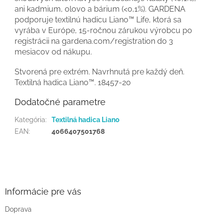
ani kadmium, olovo a bárium (<0,1%). GARDENA
podporuje textilnú hadicu Liano™ Life, ktorá sa
vyrába v Európe, 15-ročnou zárukou výrobcu po
registrácii na gardena.com/registration do 3
mesiacov od nákupu.
Stvorená pre extrém. Navrhnutá pre každý deň.
Textilná hadica Liano™. 18457-20
Dodatočné parametre
Kategória
:
Textilná hadica Liano
EAN
:
4066407501768
Z
á
p
ä
Informácie pre vás
t
Doprava
i