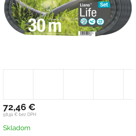
72,46 €
58,91 € bez DPH
Jednotková
Skladom
cena: