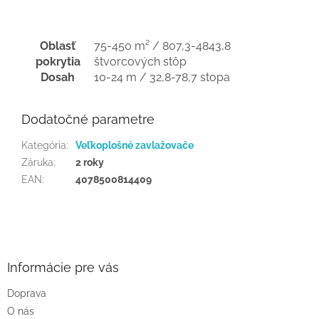
Oblasť
75-450 m² / 807,3-4843,8
pokrytia
štvorcových stôp
Dosah
10-24 m / 32,8-78,7 stopa
Dodatočné parametre
Kategória
:
Veľkoplošné zavlažovače
Záruka
:
2 roky
EAN
:
4078500814409
Z
á
p
ä
Informácie pre vás
t
Doprava
i
O nás
e