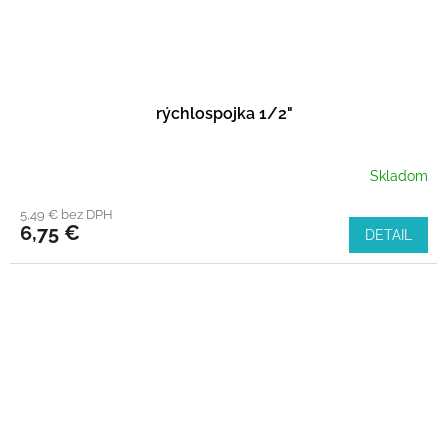
rýchlospojka 1/2"
Skladom
5,49 € bez DPH
6,75 €
DETAIL