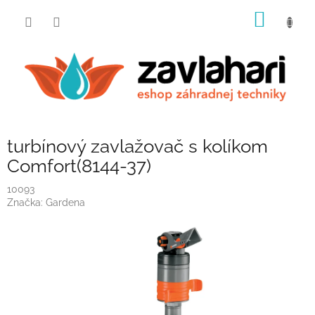
Prejsť
NÁKU
na
obsah
KOŠÍK
turbínový zavlažovač s kolíkom
Comfort(8144-37)
10093
Značka:
Gardena