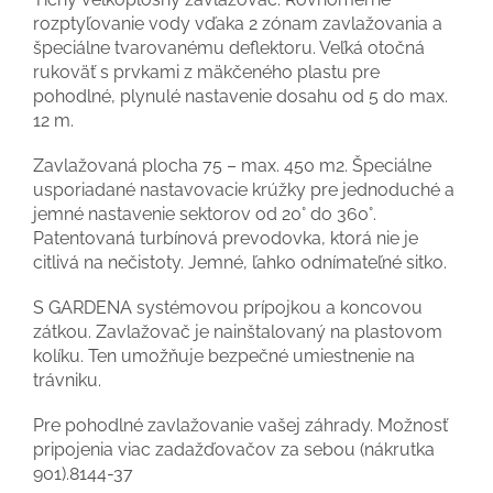
rozptyľovanie vody vďaka 2 zónam zavlažovania a
špeciálne tvarovanému deflektoru. Veľká otočná
rukoväť s prvkami z mäkčeného plastu pre
pohodlné, plynulé nastavenie dosahu od 5 do max.
12 m.
Zavlažovaná plocha 75 – max. 450 m2. Špeciálne
usporiadané nastavovacie krúžky pre jednoduché a
jemné nastavenie sektorov od 20° do 360°.
Patentovaná turbínová prevodovka, ktorá nie je
citlivá na nečistoty. Jemné, ľahko odnímateľné sitko.
S GARDENA systémovou prípojkou a koncovou
zátkou. Zavlažovač je nainštalovaný na plastovom
kolíku. Ten umožňuje bezpečné umiestnenie na
trávniku.
Pre pohodlné zavlažovanie vašej záhrady. Možnosť
pripojenia viac zadažďovačov za sebou (nákrutka
901).8144-37