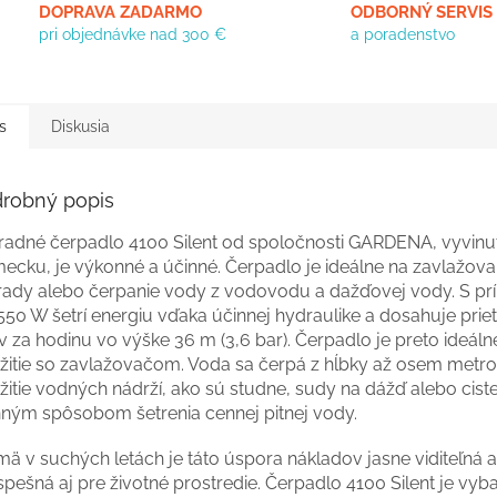
DOPRAVA ZADARMO
ODBORNÝ SERVIS
pri objednávke nad 300 €
a poradenstvo
s
Diskusia
robný popis
radné čerpadlo 4100 Silent od spoločnosti GARDENA, vyvinu
ecku, je výkonné a účinné. Čerpadlo je ideálne na zavlažova
rady alebo čerpanie vody z vodovodu a dažďovej vody. S p
550 W šetrí energiu vďaka účinnej hydraulike a dosahuje prie
ov za hodinu vo výške 36 m (3,6 bar). Čerpadlo je preto ideáln
žitie so zavlažovačom. Voda sa čerpá z hĺbky až osem metro
itie vodných nádrží, ako sú studne, sudy na dážď alebo ciste
nným spôsobom šetrenia cennej pitnej vody.
ä v suchých letách je táto úspora nákladov jasne viditeľná a
pešná aj pre životné prostredie. Čerpadlo 4100 Silent je vy