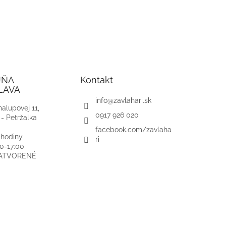
JŇA
Kontakt
LAVA
info
@
zavlahari.sk
alupovej 11,
0917 926 020
 - Petržalka
facebook.com/zavlaha
 hodiny
ri
00-17:00
ZATVORENÉ