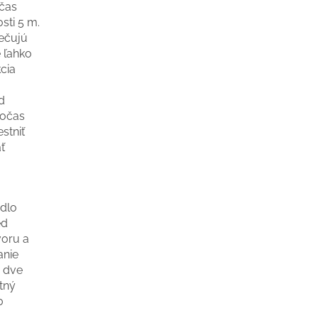
očas
sti 5 m.
ečujú
 ľahko
cia
d
počas
stniť
ť
dlo
ed
voru a
anie
ú dve
tný
0