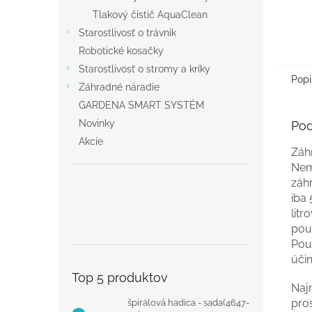
Tlakový čistič AquaClean
Starostlivosť o trávnik
Robotické kosačky
Starostlivosť o stromy a kríky
Popi
Záhradné náradie
GARDENA SMART SYSTÉM
Novinky
Pod
Akcie
Záh
Nem
záh
iba 
litr
pou
Použ
úči
Top 5 produktov
Najm
pros
špirálová hadica - sada(4647-