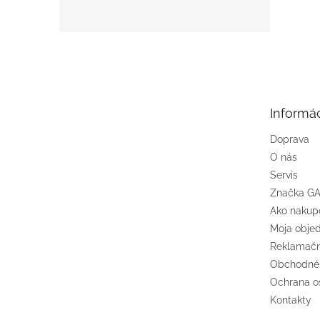
Z
á
p
ä
t
Informác
i
e
Doprava
O nás
Servis
Značka G
Ako nakup
Moja obje
Reklamačn
Obchodné
Ochrana o
Kontakty