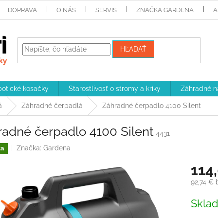
DOPRAVA
O NÁS
SERVIS
ZNAČKA GARDENA
A
HĽADAŤ
otické kosačky
Starostlivosť o stromy a kríky
Záhradné n
á
Záhradné čerpadlá
Záhradné čerpadlo 4100 Silent
radné čerpadlo 4100 Silent
4431
Značka:
Gardena
ka
114
92,74 €
Jednotk
Skla
cena: