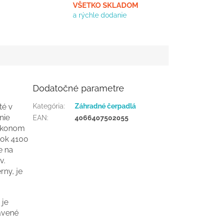
VŠETKO SKLADOM
a rýchle dodanie
Dodatočné parametre
té v
Kategória
:
Záhradné čerpadlá
nie
EAN
:
4066407502055
ríkonom
tok 4100
e na
v.
rny, je
 je
bavené