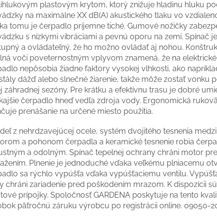
tihlukovým plastovým krytom, ktorý znižuje hladinu hluku p
vádzky na maximálne XX dB(A) akustického tlaku vo vzdialeno
ka tomu je čerpadlo príjemne tiché. Gumové nožičky zabezp
vádzku s nízkymi vibráciami a pevnú oporu na zemi. Spínač je
stupný a ovládateľný, že ho možno ovládať aj nohou. Konštruk
lná voči poveternostným vplyvom znamená, že na elektrické
adlo nepôsobia žiadne faktory vysokej vlhkosti, ako napríkla
stály dážď alebo slnečné žiarenie, takže môže zostať vonku 
j záhradnej sezóny. Pre krátku a efektívnu trasu je dobré umie
kajšie čerpadlo hneď vedľa zdroja vody. Ergonomická rukovä
hčuje prenášanie na určené miesto použitia.
adeľ z nehrdzavejúcej ocele, systém dvojitého tesnenia medzi
orom a pohonom čerpadla a keramické tesnenie robia čerpa
ustným a odolným. Spínač tepelnej ochrany chráni motor pr
ťažením. Plnenie je jednoduché vďaka veľkému plniacemu ot
padlo sa rýchlo vypúšťa vďaka vypúšťaciemu ventilu. Vypúšť
y chráni zariadenie pred poškodením mrazom. K dispozícii s
stové prípojky. Spoločnosť GARDENA poskytuje na tento kvali
obok päťročnú záruku výrobcu po registrácii online. 09050-2