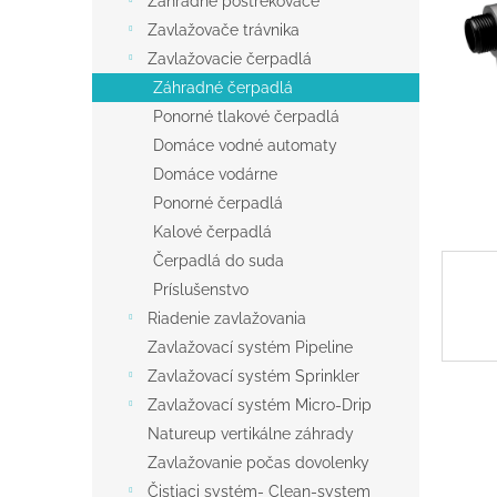
Záhradné postrekovače
Zavlažovače trávnika
Zavlažovacie čerpadlá
Záhradné čerpadlá
Ponorné tlakové čerpadlá
Domáce vodné automaty
Domáce vodárne
Ponorné čerpadlá
Kalové čerpadlá
Čerpadlá do suda
Príslušenstvo
Riadenie zavlažovania
Zavlažovací systém Pipeline
Zavlažovací systém Sprinkler
Zavlažovací systém Micro-Drip
Natureup vertikálne záhrady
Zavlažovanie počas dovolenky
Čistiaci systém- Clean-system