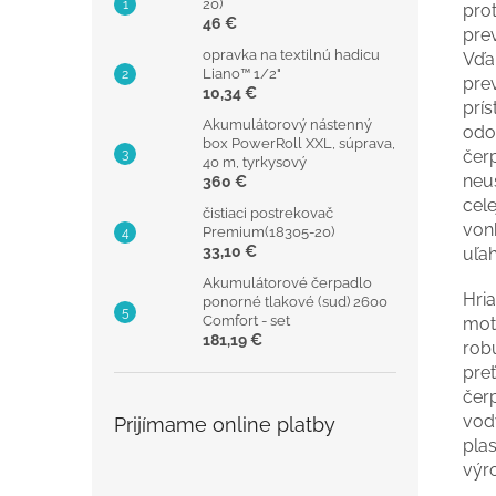
20)
pro
46 €
pre
opravka na textilnú hadicu
Vďa
Liano™ 1/2"
pre
10,34 €
prí
Akumulátorový nástenný
odo
box PowerRoll XXL, súprava,
čerp
40 m, tyrkysový
neu
360 €
cele
čistiaci postrekovač
von
Premium(18305-20)
33,10 €
uľa
Akumulátorové čerpadlo
Hri
ponorné tlakové (sud) 2600
Comfort - set
mot
181,19 €
rob
pre
čer
vod
Prijímame online platby
pla
výr