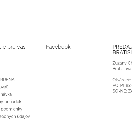
ie pre vás
Facebook
PREDA
BRATIS
Zuzany Ch
Bratislava
ARDENA
Otváracie
PO-PI: 8:
ovať
SO-NE: 
dnávka
ý poriadok
 podmienky
sobných údajov