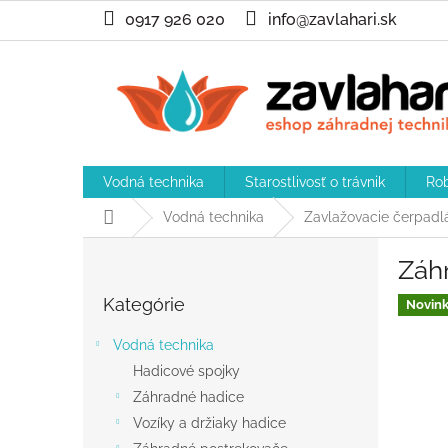
Prejsť
0917 926 020
info@zavlahari.sk
na
obsah
Vodná technika
Starostlivosť o trávnik
Rob
Domov
Vodná technika
Zavlažovacie čerpadl
B
Záh
o
Preskočiť
č
Kategórie
kategórie
Novin
n
ý
Vodná technika
p
Hadicové spojky
a
Záhradné hadice
n
e
Vozíky a držiaky hadice
l