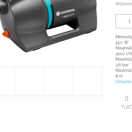
Môžeme 
Menovit
550 W
Maximál
4100 l/h
Maximál
3.6 bar
Maximál
8 m
Detailné
TLAČ