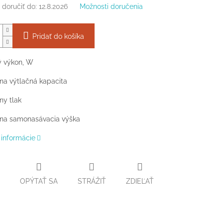
doručiť do:
12.8.2026
Možnosti doručenia
Pridať do košíka
ý výkon, W
na výtlačná kapacita
ny tlak
na samonasávacia výška
 informácie
OPÝTAŤ SA
STRÁŽIŤ
ZDIEĽAŤ