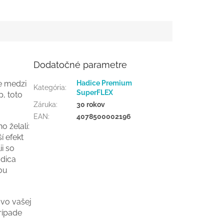
Dodatočné parametre
e medzi
Hadice Premium
Kategória
:
SuperFLEX
p, toto
Záruka
:
30 rokov
EAN
:
4078500002196
o želali:
í efekt
ii so
adica
ňou
 vo vašej
rípade