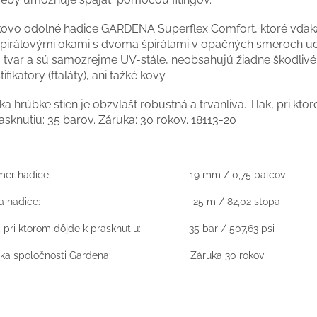
kovo odolné hadice GARDENA Superflex Comfort, ktoré vďaka t
špirálovými okami s dvoma špirálami v opačných smeroch u
j tvar a sú samozrejme UV-stále, neobsahujú žiadne škodlivé
tifikátory (ftaláty), ani ťažké kovy.
a hrúbke stien je obzvlášť robustná a trvanlivá. Tlak, pri kt
asknutiu: 35 barov. Záruka: 30 rokov. 18113-20
iemer hadice: 19 mm / 0,75 palcov
žka hadice: 25 m / 82,02 stopa
, pri ktorom dôjde k prasknutiu: 35 bar / 507,63 psi
uka spoločnosti Gardena: Záruka 30 rokov