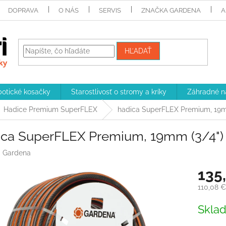
DOPRAVA
O NÁS
SERVIS
ZNAČKA GARDENA
A
HĽADAŤ
otické kosačky
Starostlivosť o stromy a kríky
Záhradné n
Hadice Premium SuperFLEX
hadica SuperFLEX Premium, 19mm
ica SuperFLEX Premium, 19mm (3/4") 
:
Gardena
135
110,08 
Jednotk
Skla
cena: