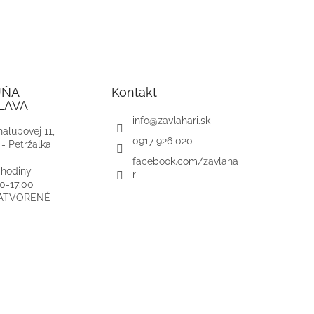
JŇA
Kontakt
LAVA
info
@
zavlahari.sk
alupovej 11,
0917 926 020
 - Petržalka
facebook.com/zavlaha
 hodiny
ri
00-17:00
ZATVORENÉ