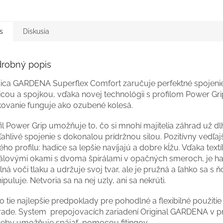
s
Diskusia
robný popis
ica GARDENA Superflex Comfort zaručuje perfektné spojeni
cou a spojkou, vďaka novej technológii s profilom Power Gri
kovanie funguje ako ozubené kolesá.
il Power Grip umožňuje to, čo si mnohí majitelia záhrad už dlh
ahlivé spojenie s dokonalou prídržnou silou. Pozitívny vedľajš
ho profilu: hadice sa lepšie navíjajú a dobre kĺžu. Vďaka textíl
rálovými okami s dvoma špirálami v opačných smeroch, je h
ná voči tlaku a udržuje svoj tvar, ale je pružná a ľahko sa s 
puluje. Netvoria sa na nej uzly, ani sa nekrúti.
o tie najlepšie predpoklady pre pohodlné a flexibilné použitie
rade. System prepojovacích zariadení Original GARDENA v p
reby umožňuje spájať pomocou fitingov.