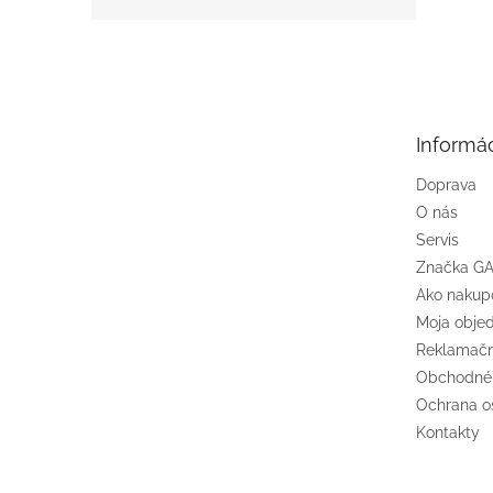
Z
á
p
ä
t
Informác
i
e
Doprava
O nás
Servis
Značka G
Ako nakup
Moja obje
Reklamačn
Obchodné
Ochrana o
Kontakty