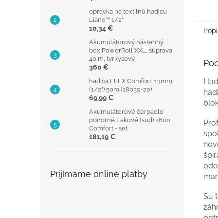
opravka na textilnú hadicu
Liano™ 1/2"
10,34 €
Popi
Akumulátorový nástenný
box PowerRoll XXL, súprava,
40 m, tyrkysový
Pod
360 €
Had
hadica FLEX Comfort, 13mm
(1/2") 50m (18039-20)
hadi
69,99 €
blo
Akumulátorové čerpadlo
ponorné tlakové (sud) 2600
Prof
Comfort - set
spoľ
181,19 €
nové
špi
odol
Prijímame online platby
mani
Sú t
záh
pot