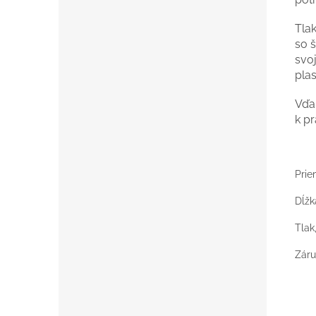
Tla
so 
svo
plas
Vďak
k pr
Pr
Dĺ
Tlak
Zár