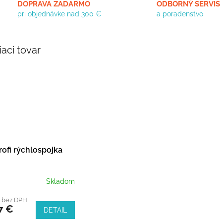
DOPRAVA ZADARMO
ODBORNÝ SERVIS
pri objednávke nad 300 €
a poradenstvo
iaci tovar
ofi rýchlospojka
Skladom
€ bez DPH
7 €
DETAIL