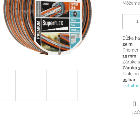
Môžeme 
Dĺžka ha
25 m
Priemer
19 mm
Záruka 
Záruka 
Tlak, pr
35 bar
Detailné
TLAČ