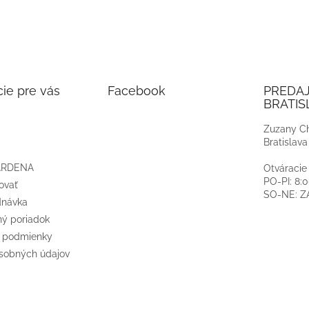
ie pre vás
Facebook
PREDA
BRATIS
Zuzany Ch
Bratislava
ARDENA
Otváracie
PO-PI: 8:
ovať
SO-NE: 
dnávka
ý poriadok
 podmienky
sobných údajov