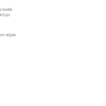
extílii
držujú
orom dôjde