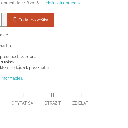
doručiť do:
11.8.2026
Možnosti doručenia
Pridať do košíka
dice
 hadice
spoločnosti Gardena
30 rokov
i ktorom dôjde k prasknutiu
 informácie
OPÝTAŤ SA
STRÁŽIŤ
ZDIEĽAŤ