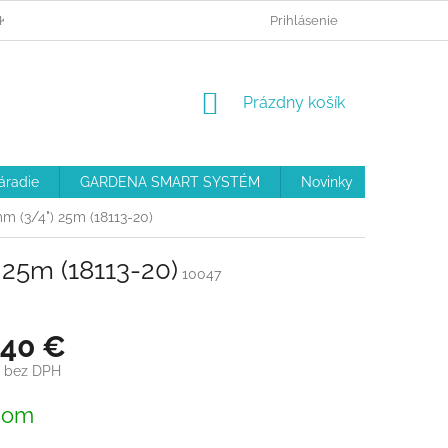
KO NAKUPOVAŤ
MOJA OBJEDNÁVKA
Prihlásenie
REKLAMAČNÝ PORIAD
NÁKUPNÝ
Prázdny košík
KOŠÍK
áradie
GARDENA SMART SYSTÉM
Novinky
Akcie
 (3/4") 25m (18113-20)
25m (18113-20)
10047
,40 €
€ bez DPH
ová
dom