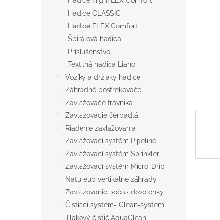
Hadice HighFLEX Comfort
Hadice CLASSIC
Hadice FLEX Comfort
Špirálová hadica
Príslušenstvo
Textilná hadica Liano
Vozíky a držiaky hadice
Záhradné postrekovače
Zavlažovače trávnika
Zavlažovacie čerpadlá
Riadenie zavlažovania
Zavlažovací systém Pipeline
Zavlažovací systém Sprinkler
Zavlažovací systém Micro-Drip
Natureup vertikálne záhrady
Zavlažovanie počas dovolenky
Čistiaci systém- Clean-system
Tlakový čistič AquaClean