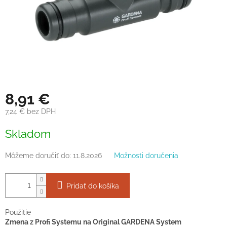
8,91 €
7,24 € bez DPH
Jednotková
Skladom
cena:
Môžeme doručiť do:
11.8.2026
Možnosti doručenia
Pridať do košíka
Použitie
Zmena z Profi Systemu na Original GARDENA System