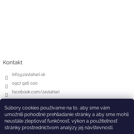
Kontakt
info
@
zavlahari.sk
0917 926 020
facebook.com/zavlahari
Súbory cookies používame na to, aby sme vám
umožnili pohodlné prehliadanie stránky a aby sme mohli
GARDENA
McCULLOCH
CZ
AT
DE
neustále zlepšovať funkčnosť, výkon a použiteľnosť
stránky prostredníctvom analýzy jej návštevnosti.