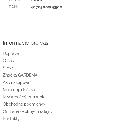
Záruka
:
2 roky
EAN
:
4078500283502
Z
á
p
ä
Informácie pre vás
t
Doprava
i
O nás
e
Servis
Značka GARDENA
Ako nakupovať
Moja objednávka
Reklamačný poriadok
Obchodné podmienky
Ochrana osobných údajov
Kontakty