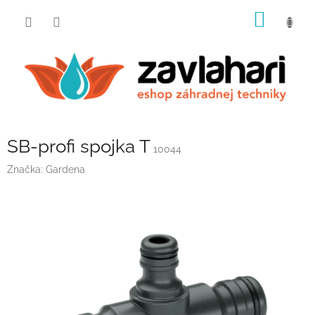
Prejsť
NÁKU
na
obsah
KOŠÍK
SB-profi spojka T
10044
Značka:
Gardena