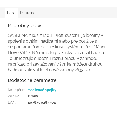
Popis
Diskusia
Podrobný popis
GARDENA Y kus z radu "Profi-system" je ideálny v
spojení s dlhšími hadicami alebo pre použitie s
čerpadlami. Pomocou Y kusu systému "Profi" Maxi-
Flow GARDENA môžete prakticky rozvetviť hadicu.
To umožňuje súbežnú rôznu prácu v záhrade,
napríklad pri zavlažovaní trávnika môžete druhou
hadicou zalievať kvetinové záhony.2833-20
Dodatočné parametre
Kategória
:
Hadicové spojky
Záruka
:
2 roky
EAN
:
4078500283304