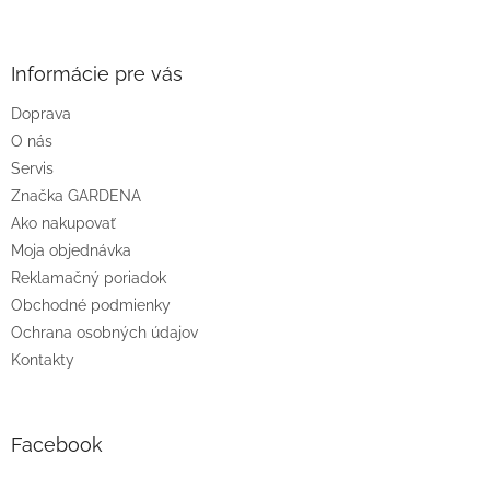
Z
á
p
ä
Informácie pre vás
t
Doprava
i
O nás
e
Servis
Značka GARDENA
Ako nakupovať
Moja objednávka
Reklamačný poriadok
Obchodné podmienky
Ochrana osobných údajov
Kontakty
Facebook