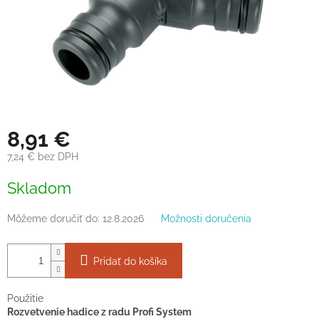
8,91 €
7,24 € bez DPH
Jednotková
Skladom
cena:
Môžeme doručiť do:
12.8.2026
Možnosti doručenia
Pridať do košíka
Použitie
Rozvetvenie hadice z radu Profi System