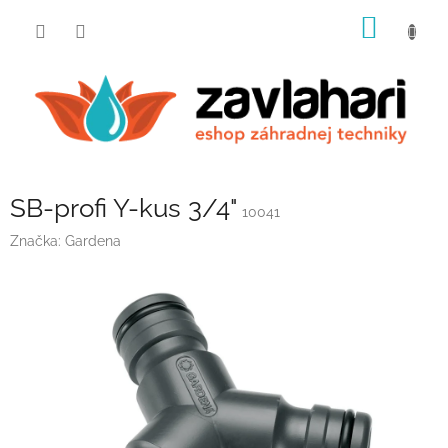
Prejsť
NÁKU
na
obsah
KOŠÍK
SB-profi Y-kus 3/4"
10041
Značka:
Gardena