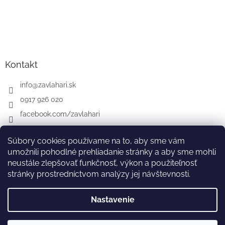
Kontakt
info
@
zavlahari.sk
0917 926 020
facebook.com/zavlahari
Súbory cookies používame na to, aby sme vám
umožnili pohodlné prehliadanie stránky a aby sme mohli
GARDENA
McCULLOCH
CZ
AT
DE
neustále zlepšovať funkčnosť, výkon a použiteľnosť
stránky prostredníctvom analýzy jej návštevnosti.
Nastavenie
Vytvoril Shoptet