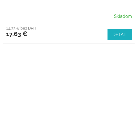
Skladom
14,33 € bez DPH
17,63 €
DETAIL