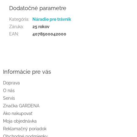
Dodatočné parametre
Kategória
:
Náradie pre trávnik
Záruka
:
25 rokov
EAN
:
4078500042000
Z
á
p
ä
Informácie pre vás
t
Doprava
i
O nás
e
Servis
Značka GARDENA
Ako nakupovať
Moja objednávka
Reklamačný poriadok
Obchodné podmienky