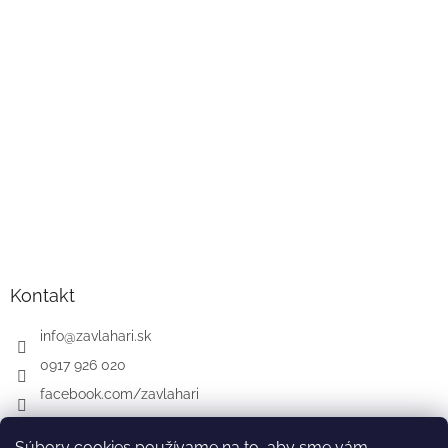
Kontakt
info
@
zavlahari.sk
0917 926 020
facebook.com/zavlahari
Súbory cookies používame na to, aby sme vám