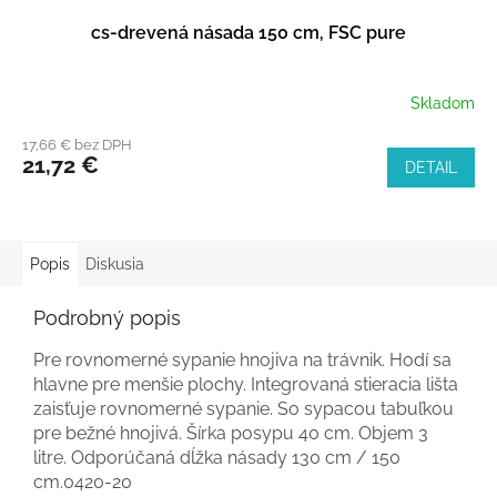
cs-drevená násada 150 cm, FSC pure
Skladom
17,66 € bez DPH
21,72 €
DETAIL
Popis
Diskusia
Podrobný popis
Pre rovnomerné sypanie hnojiva na trávnik. Hodí sa
hlavne pre menšie plochy. Integrovaná stieracia lišta
zaisťuje rovnomerné sypanie. So sypacou tabuľkou
pre bežné hnojivá. Šírka posypu 40 cm. Objem 3
litre. Odporúčaná dĺžka násady 130 cm / 150
cm.0420-20