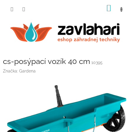
Prejsť
NÁKU
na
obsah
KOŠÍK
cs-posýpací vozík 40 cm
10395
Značka:
Gardena