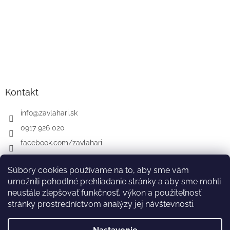
Kontakt
info
@
zavlahari.sk
0917 926 020
facebook.com/zavlahari
Súbory cookies používame na to, aby sme vám
umožnili pohodlné prehliadanie stránky a aby sme mohli
GARDENA
McCULLOCH
CZ
AT
DE
neustále zlepšovať funkčnosť, výkon a použiteľnosť
stránky prostredníctvom analýzy jej návštevnosti.