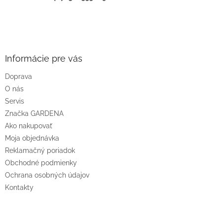
Z
á
p
ä
Informácie pre vás
t
Doprava
i
O nás
e
Servis
Značka GARDENA
Ako nakupovať
Moja objednávka
Reklamačný poriadok
Obchodné podmienky
Ochrana osobných údajov
Kontakty