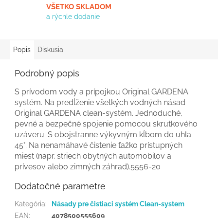
VŠETKO SKLADOM
a rýchle dodanie
Popis
Diskusia
Podrobný popis
S prívodom vody a prípojkou Original GARDENA
systém. Na predĺženie všetkých vodných násad
Original GARDENA clean-systém. Jednoduché,
pevné a bezpečné spojenie pomocou skrutkového
uzáveru. S obojstranne výkyvným kĺbom do uhla
45°. Na nenamáhavé čistenie ťažko prístupných
miest (napr. striech obytných automobilov a
prívesov alebo zimných záhrad).5556-20
Dodatočné parametre
Kategória
:
Násady pre čistiaci systém Clean-system
EAN
:
4078500555609