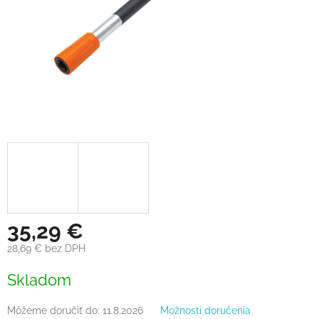
35,29 €
28,69 € bez DPH
Jednotková
Skladom
cena:
Môžeme doručiť do:
11.8.2026
Možnosti doručenia