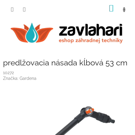
Prejsť
NÁKU
na
obsah
KOŠÍK
predlžovacia násada kĺbová 53 cm
10272
Značka:
Gardena