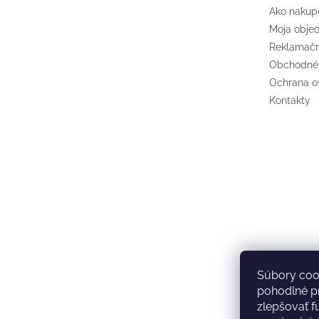
Ako nakup
Moja obje
Reklamačn
Obchodné
Ochrana o
Kontakty
Súbory coo
pohodlné pr
zlepšovať f