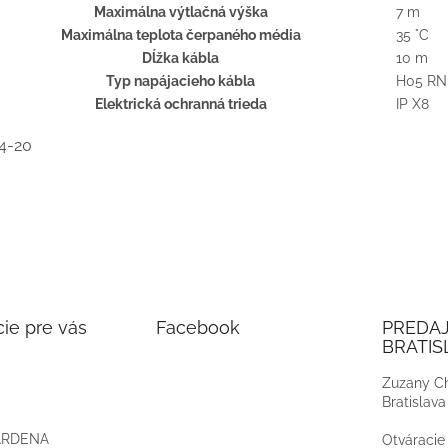
Maximálna výtlačná výška
7 m
Maximálna teplota čerpaného média
35 °C
Dĺžka kábla
10 m
Typ napájacieho kábla
H05 RN
Elektrická ochranná trieda
IP X8
4-20
ie pre vás
Facebook
PREDA
BRATIS
Zuzany Ch
Bratislava
ARDENA
Otváracie