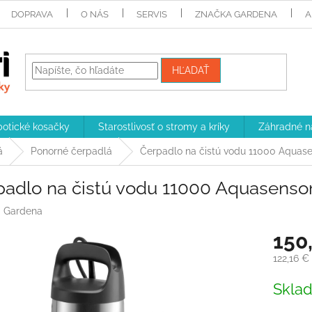
DOPRAVA
O NÁS
SERVIS
ZNAČKA GARDENA
A
HĽADAŤ
otické kosačky
Starostlivosť o stromy a kríky
Záhradné n
á
Ponorné čerpadlá
Čerpadlo na čistú vodu 11000 Aquas
padlo na čistú vodu 11000 Aquasenso
:
Gardena
150
122,16 €
Jednotk
Skla
cena: