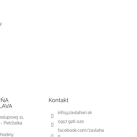
F
JŇA
Kontakt
LAVA
info
@
zavlahari.sk
alupovej 11,
0917 926 020
 - Petržalka
facebook.com/zavlaha
 hodiny
ri