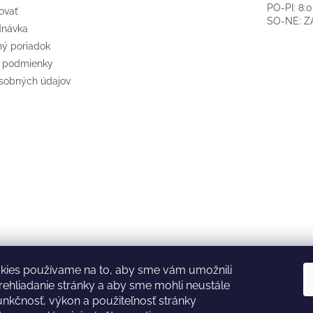
PO-PI: 8:
ovať
SO-NE: 
dnávka
ý poriadok
 podmienky
sobných údajov
kies používame na to, aby sme vám umožnili
ehliadanie stránky a aby sme mohli neustále
GARDENA
McCULLOCH
CZ
AT
DE
unkčnosť, výkon a použiteľnosť stránky