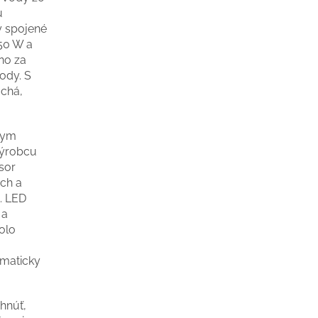
u
y spojené
50 W a
no za
vody. S
chá,
vnym
výrobcu
sor
ch a
. LED
 a
olo
omaticky
hnúť,