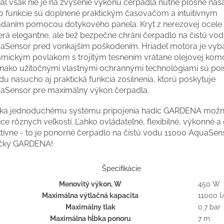
aľ však nie je na zvýšenie výkonu čerpadla nutné plošné nas
to funkcie sú doplnené praktickým časovačom a intuitívnym
ádaním pomocou dotykového panela. Kryt z nerezovej ocele 
erá elegantne, ale tiež bezpečne chráni čerpadlo na čistú vo
aSensor pred vonkajším poškodením. Hriadeľ motora je vy
amickým povlakom s trojitým tesnením vrátane olejovej komo
nako užitočnými vlastnými ochrannými technológiami sú pois
u nasucho aj praktická funkcia zosilnenia, ktorú poskytuje
aSensor pre maximálny výkon čerpadla.
ka jednoduchému systému pripojenia hadíc GARDENA možno
ce rôznych veľkostí. Ľahko ovládateľné, flexibilné, výkonné a
ktívne - to je ponorné čerpadlo na čistú vodu 11000 AquaSen
čky GARDENA!
Špecifikácie
Menovitý výkon, W
450 W
Maximálna výtlačná kapacita
11000 l
Maximálny tlak
0.7 bar
Maximálna hĺbka ponoru
7 m