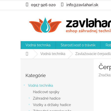
Prejsť
0917 926 020
info@zavlahari.sk
na
obsah
Vodná technika
Starostlivosť o trávnik
Rob
Domov
Vodná technika
Zavlažovacie čerpadl
B
Čer
o
Preskočiť
č
Kategórie
Značka
kategórie
n
ý
Vodná technika
p
Hadicové spojky
a
Záhradné hadice
n
e
Vozíky a držiaky hadice
l