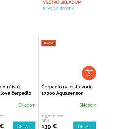
VŠETKO SKLADOM
a rýchle dodanie
Akcia
165,53
€
–16 %
 na čistú
Čerpadlo na čistú vodu
lové čerpadlo
17000 Aquasensor
v1
Skladom
Skladom
ez
113,01 € bez
DPH
 €
139 €
DETAIL
DETAIL