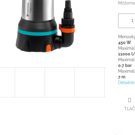
Môžeme 
Menovit
450 W
Maximál
11000 l
Maximál
0.7 bar
Maximál
7 m
Detailné
TLAČ