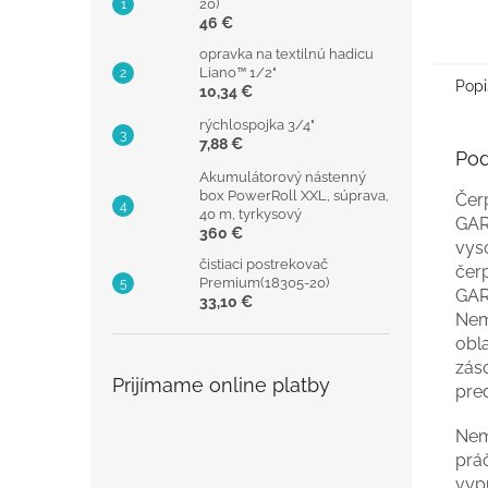
20)
46 €
opravka na textilnú hadicu
Liano™ 1/2"
Popi
10,34 €
rýchlospojka 3/4"
7,88 €
Pod
Akumulátorový nástenný
box PowerRoll XXL, súprava,
Čer
40 m, tyrkysový
GAR
360 €
vys
čistiaci postrekovač
čerp
Premium(18305-20)
GAR
33,10 €
Nem
obl
zás
Prijímame online platby
pre
Nemu
prá
vyp