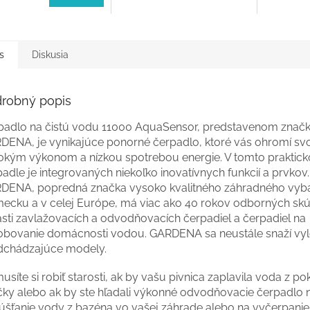
s
Diskusia
robný popis
padlo na čistú vodu 11000 AquaSensor, predstavenom znač
DENA, je vynikajúce ponorné čerpadlo, ktoré vás ohromí sv
okým výkonom a nízkou spotrebou energie. V tomto praktic
adle je integrovaných niekoľko inovatívnych funkcií a prvkov.
DENA, popredná značka vysoko kvalitného záhradného vyba
ecku a v celej Európe, má viac ako 40 rokov odborných skú
asti zavlažovacích a odvodňovacích čerpadiel a čerpadiel na
obovanie domácnosti vodou. GARDENA sa neustále snaží vy
dchádzajúce modely.
síte si robiť starosti, ak by vašu pivnica zaplavila voda z p
čky alebo ak by ste hľadali výkonné odvodňovacie čerpadlo 
úšťanie vody z bazéna vo vašej záhrade alebo na vyčerpani