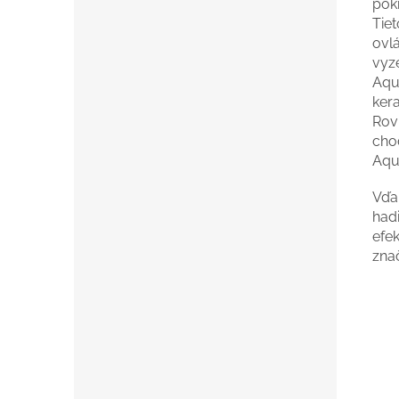
poki
Tie
ovl
vyz
Aqu
ker
Rov
chod
Aqu
Vďa
hadi
efe
zna