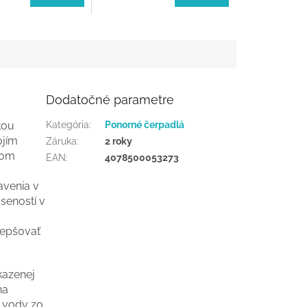
Dodatočné parametre
kou
Kategória
:
Ponorné čerpadlá
ojím
Záruka
:
2 roky
kom
EAN
:
4078500053273
venia v
seností v
lepšovať
okazenej
na
e vody zo