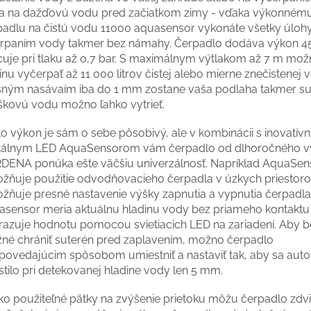
a na dažďovú vodu pred začiatkom zimy - vďaka výkonném
padlu na čistú vodu 11000 aquasensor vykonáte všetky úloh
erpaním vody takmer bez námahy. Čerpadlo dodáva výkon 4
cuje pri tlaku až 0,7 bar. S maximálnym výtlakom až 7 m mož
nu vyčerpať až 11 000 litrov čistej alebo mierne znečistenej 
šným nasávaím iba do 1 mm zostane vaša podlaha takmer su
škovú vodu možno ľahko vytrieť.
to výkon je sám o sebe pôsobivý, ale v kombinácii s inovatí
itálnym LED AquaSensorom vám čerpadlo od dlhoročného 
DENA ponúka ešte väčšiu univerzálnosť. Napríklad AquaSen
žňuje použitie odvodňovacieho čerpadla v úzkych priestoro
žňuje presné nastavenie výšky zapnutia a vypnutia čerpadla
asensor meria aktuálnu hladinu vody bez priameho kontaktu
razuje hodnotu pomocou svietiacich LED na zariadení. Aby b
né chrániť suterén pred zaplavením, možno čerpadlo
povedajúcim spôsobom umiestniť a nastaviť tak, aby sa aut
tilo pri detekovanej hladine vody len 5 mm.
ko použiteľné pätky na zvýšenie prietoku môžu čerpadlo zdvi