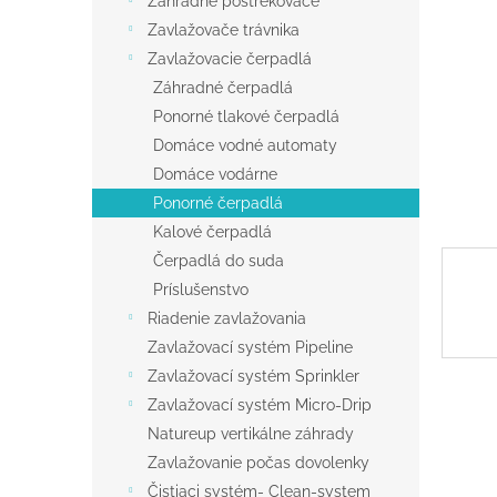
Záhradné postrekovače
Zavlažovače trávnika
Zavlažovacie čerpadlá
Záhradné čerpadlá
Ponorné tlakové čerpadlá
Domáce vodné automaty
Domáce vodárne
Ponorné čerpadlá
Kalové čerpadlá
Čerpadlá do suda
Príslušenstvo
Riadenie zavlažovania
Zavlažovací systém Pipeline
Zavlažovací systém Sprinkler
Zavlažovací systém Micro-Drip
Natureup vertikálne záhrady
Zavlažovanie počas dovolenky
Čistiaci systém- Clean-system