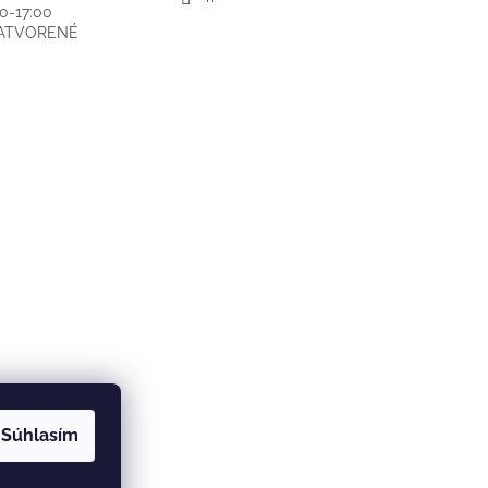
00-17:00
ZATVORENÉ
Súhlasím