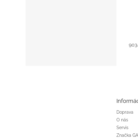
903
Z
á
p
ä
t
Informác
i
e
Doprava
O nás
Servis
Značka G