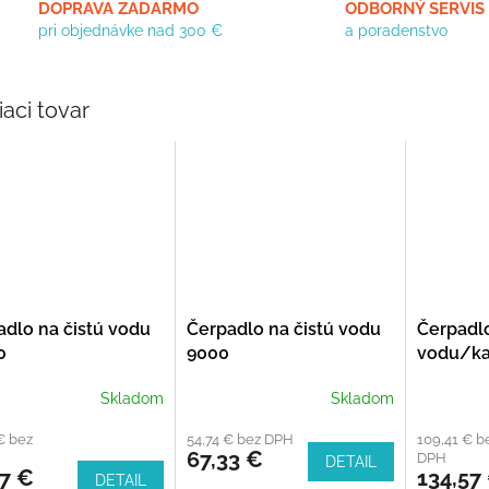
DOPRAVA ZADARMO
ODBORNÝ SERVIS
pri objednávke nad 300 €
a poradenstvo
iaci tovar
adlo na čistú vodu
Čerpadlo na čistú vodu
Čerpadlo
0
9000
vodu/ka
15000 2
Skladom
Skladom
€ bez
54,74 € bez DPH
109,41 € b
67,33 €
DPH
DETAIL
27 €
134,57
DETAIL