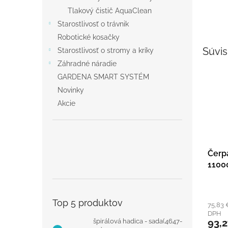
Tlakový čistič AquaClean
Starostlivosť o trávnik
Robotické kosačky
Súvis
Starostlivosť o stromy a kríky
Záhradné náradie
GARDENA SMART SYSTÉM
Novinky
Akcie
Čerp
1100
Top 5 produktov
75,83 
DPH
93,
špirálová hadica - sada(4647-