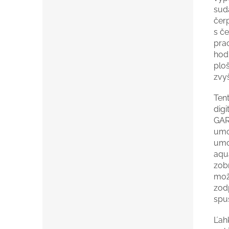
sud
čer
s č
pra
hodi
plo
zvy
Ten
dig
GAR
umo
umo
aqu
zob
mož
zod
spus
Ľah