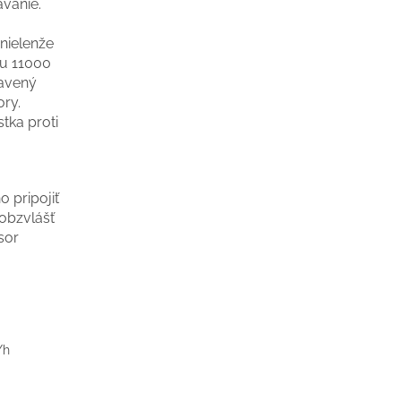
ávanie.
nielenže
du 11000
bavený
ry.
tka proti
 pripojiť
 obzvlášť
sor
/h