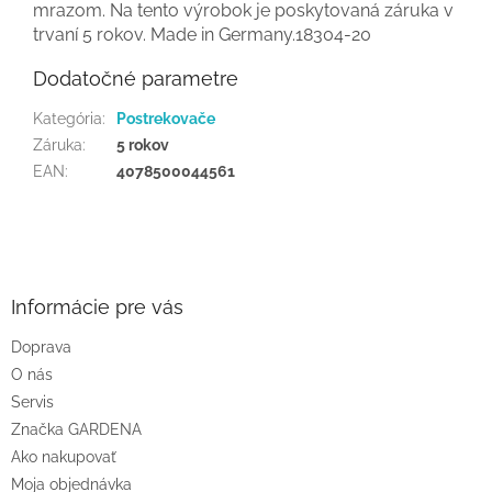
mrazom. Na tento výrobok je poskytovaná záruka v
trvaní 5 rokov. Made in Germany.18304-20
Dodatočné parametre
Kategória
:
Postrekovače
Záruka
:
5 rokov
EAN
:
4078500044561
Z
á
p
ä
Informácie pre vás
t
Doprava
i
O nás
e
Servis
Značka GARDENA
Ako nakupovať
Moja objednávka