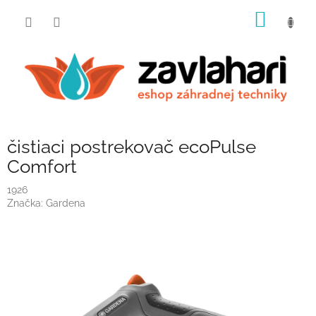
Prejsť
NÁKU
na
obsah
KOŠÍK
čistiaci postrekovač ecoPulse
Comfort
1926
Značka:
Gardena