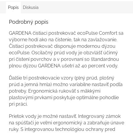
Popis
Diskusia
Podrobný popis
GARDENA čistiaci postrekovač ecoPulse Comfort sa
výborne hodí ako na čistenie, tak na zavlažovanie.
Čistiaci postrekovač disponuje modernou dýzou
ecoPulse. Oscilačný prúd vody je obzvlášť účinný
pri čistení povrchov a v porovnaní so štandardnou
plnou dýzou GARDENA ušetrí až 40 percent vody.
Ďalšie tri postrekovacie vzory (plný prúd, plošný
prúd a jemná hmla) možno variabilne nastaviť podľa
potreby. Ergonomická rukoväť s mäkkými
plastovými prvkami poskytuje optimálne pohodlie
pri práci.
Prietok vody je možné nastaviť. Integrovaný zámok
na spúšťači je veľmi ergonomický a zabraňuje únave
ruky. S integrovanou technológiou ochrany pred