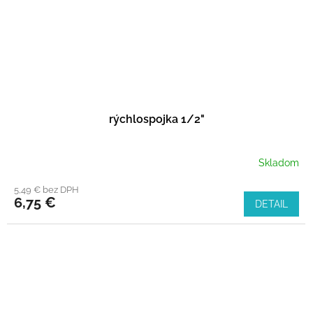
rýchlospojka 1/2"
Skladom
5,49 € bez DPH
6,75 €
DETAIL