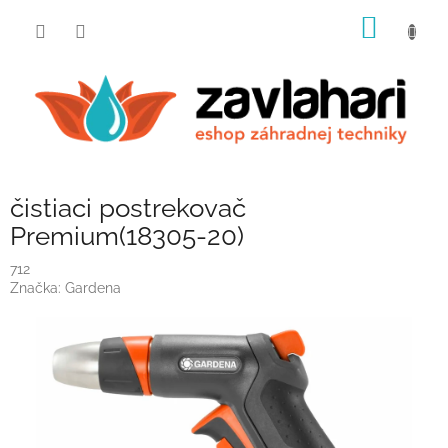
Prejsť
NÁKU
na
obsah
KOŠÍK
čistiaci postrekovač
Premium(18305-20)
712
Značka:
Gardena