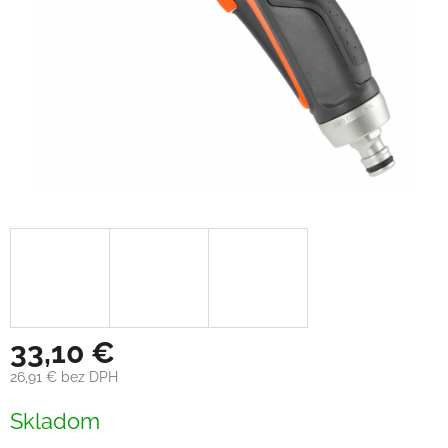
33,10 €
26,91 € bez DPH
Jednotková
Skladom
cena: