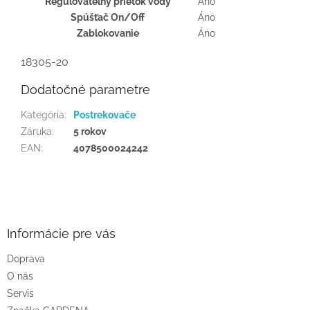
Regulovateľný prietok vody
Áno
Spúšťač On/Off
Áno
Zablokovanie
Áno
18305-20
Dodatočné parametre
Kategória
:
Postrekovače
Záruka
:
5 rokov
EAN
:
4078500024242
Z
á
p
ä
Informácie pre vás
t
Doprava
i
O nás
e
Servis