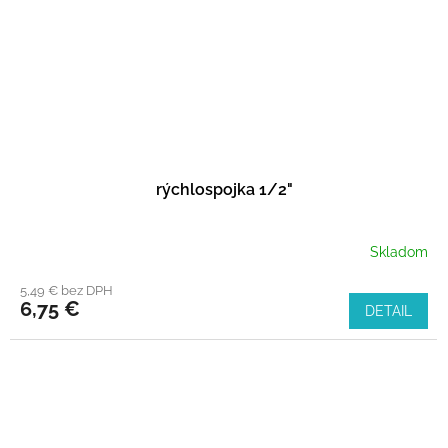
rýchlospojka 1/2"
Skladom
5,49 € bez DPH
6,75 €
DETAIL