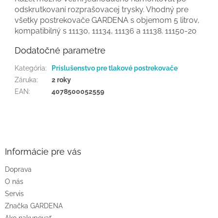
odskrutkovaní rozprašovacej trysky. Vhodný pre
všetky postrekovače GARDENA s objemom 5 litrov,
kompatibilný s 11130, 11134, 11136 a 11138. 11150-20
Dodatočné parametre
Kategória
:
Príslušenstvo pre tlakové postrekovače
Záruka
:
2 roky
EAN
:
4078500052559
Z
á
p
ä
Informácie pre vás
t
Doprava
i
O nás
e
Servis
Značka GARDENA