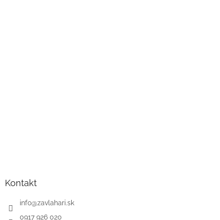
Kontakt
info
@
zavlahari.sk
0917 926 020