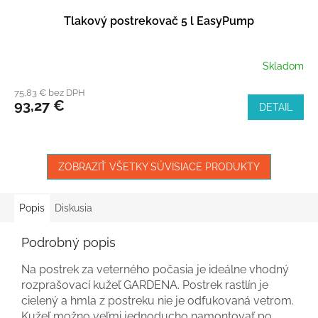
Tlakový postrekovač 5 l EasyPump
Skladom
75,83 € bez DPH
93,27 €
DETAIL
ZOBRAZIŤ VŠETKY SÚVISIACE PRODUKTY
Popis
Diskusia
Podrobný popis
Na postrek za veterného počasia je ideálne vhodný
rozprašovací kužeľ GARDENA. Postrek rastlín je
cielený a hmla z postreku nie je odfukovaná vetrom.
Kužeľ možno veľmi jednoducho namontovať po