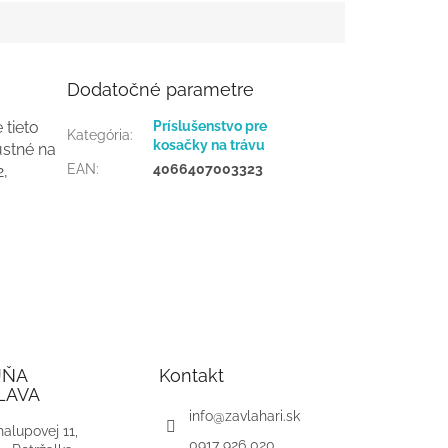
Dodatočné parametre
 tieto
Príslušenstvo pre
Kategória
:
kosačky na trávu
ustné na
EAN
:
4066407003323
2,
JŇA
Kontakt
LAVA
info
@
zavlahari.sk
alupovej 11,
0917 926 020