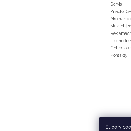
Servis
Značka G
Ako nakup
Moja obje
Reklamačn
Obchodné
Ochrana o
Kontakty
Súbory coo