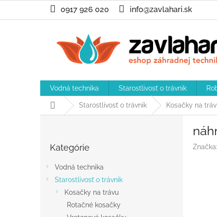
Prejsť
0917 926 020
info@zavlahari.sk
na
obsah
Vodná technika
Starostlivosť o trávnik
Rob
Domov
Starostlivosť o trávnik
Kosačky na tráv
B
náh
o
Preskočiť
č
Kategórie
Značka
kategórie
n
ý
Vodná technika
p
Starostlivosť o trávnik
a
Kosačky na trávu
n
e
Rotačné kosačky
l