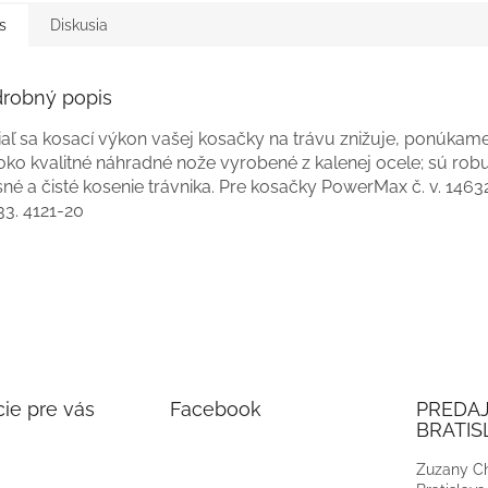
s
Diskusia
robný popis
aľ sa kosací výkon vašej kosačky na trávu znižuje, ponúkame
oko kvalitné náhradné nože vyrobené z kalenej ocele; sú rob
né a čisté kosenie trávnika. Pre kosačky PowerMax č. v. 1463
33. 4121-20
ie pre vás
Facebook
PREDA
BRATIS
Zuzany Ch