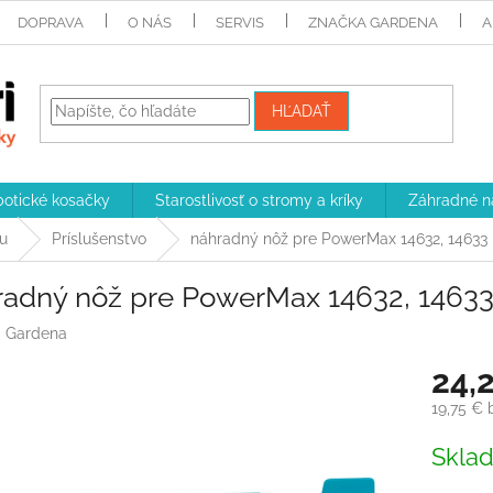
DOPRAVA
O NÁS
SERVIS
ZNAČKA GARDENA
A
HĽADAŤ
otické kosačky
Starostlivosť o stromy a kríky
Záhradné n
u
Príslušenstvo
náhradný nôž pre PowerMax 14632, 14633
radný nôž pre PowerMax 14632, 1463
:
Gardena
24,
19,75 €
Jednotk
Skla
cena: