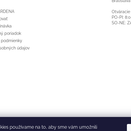
Bratislava
ARDENA
Otváracie
PO-PI: 8:
ovať
SO-NE: 
dnávka
ý poriadok
 podmienky
sobných údajov
kies používame na to, aby sme vám umožnili