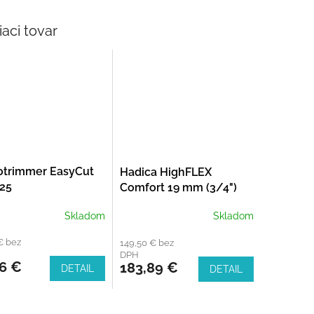
iaci tovar
otrimmer EasyCut
Hadica HighFLEX
25
Comfort 19 mm (3/4")
50m (18085-22)
Skladom
Skladom
€ bez
149,50 € bez
DPH
46 €
183,89 €
DETAIL
DETAIL