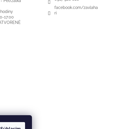
 - Petržalka
facebook.com/zavlaha
 hodiny
ri
00-17:00
ZATVORENÉ
Súhlasím