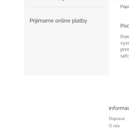
Popi
Prijímame online platby
Pod
Poki
vys
pres
146
Z
á
p
ä
t
Informác
i
e
Doprava
O nás