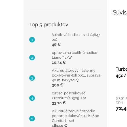
Súvis
Top 5 produktov
špirálová hadica - sada(4647-
20)
46 €
opravka na textilnú hadicu
Liano™ 1/2"
10,34 €
Turb
Akumulátorový nástenný
450/
box PowerRoll XXL, súprava,
40 m, tyrkysový
360 €
čistiaci postrekovač
Premium(18305-20)
58,91 
33,10 €
DPH
72,
Akumulátorové čerpadlo
ponorné tlakové (sud) 2600
Comfort - set
181,19 €