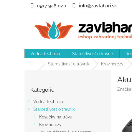
Prejsť
0917 926 020
info@zavlahari.sk
na
obsah
Vodná technika
Starostlivosť o trávnik
Rob
Domov
Starostlivosť o trávnik
Krovinorezy
B
Aku
o
Preskočiť
č
Kategórie
Značka
kategórie
n
ý
Vodná technika
p
Starostlivosť o trávnik
a
Kosačky na trávu
n
e
Krovinorezy
l