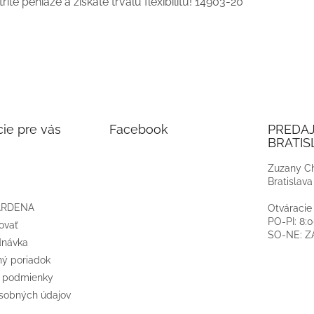
ríte peniaze a získate trvalú flexibilitu!
14903-20
ie pre vás
Facebook
PREDA
BRATIS
Zuzany Ch
Bratislava
ARDENA
Otváracie
PO-PI: 8:
ovať
SO-NE: 
dnávka
ý poriadok
 podmienky
sobných údajov