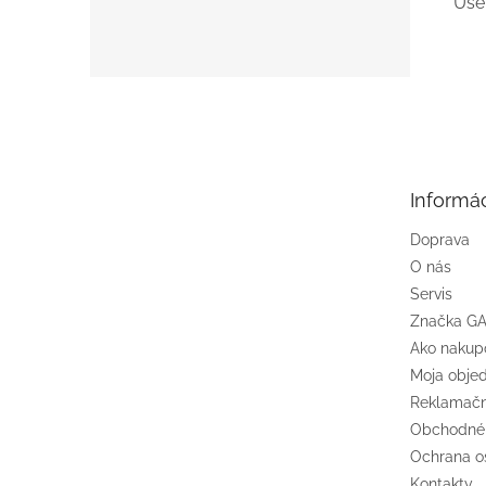
Ušet
Z
á
p
ä
t
Informác
i
e
Doprava
O nás
Servis
Značka G
Ako nakup
Moja obje
Reklamačn
Obchodné
Ochrana o
Kontakty