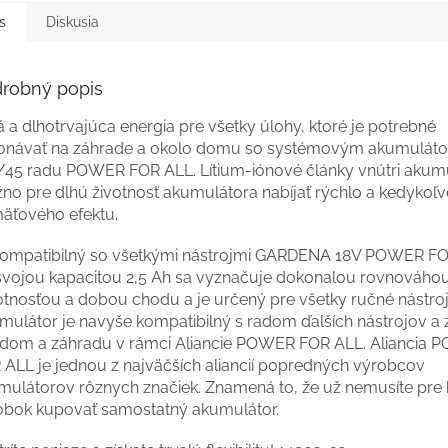
s
Diskusia
robný popis
á a dlhotrvajúca energia pre všetky úlohy, ktoré je potrebné
onávať na záhrade a okolo domu so systémovým akumulát
/45 radu POWER FOR ALL. Lítium-iónové články vnútri akum
no pre dlhú životnosť akumulátora nabíjať rýchlo a kedykoľv
äťového efektu.
kompatibilný so všetkými nástrojmi GARDENA 18V POWER FO
svojou kapacitou 2,5 Ah sa vyznačuje dokonalou rovnováho
tnosťou a dobou chodu a je určený pre všetky ručné nástroj
mulátor je navyše kompatibilný s radom ďalších nástrojov a 
 dom a záhradu v rámci Aliancie POWER FOR ALL. Aliancia
 ALL je jednou z najväčších aliancií popredných výrobcov
mulátorov rôznych značiek. Znamená to, že už nemusíte pre
obok kupovať samostatný akumulátor.