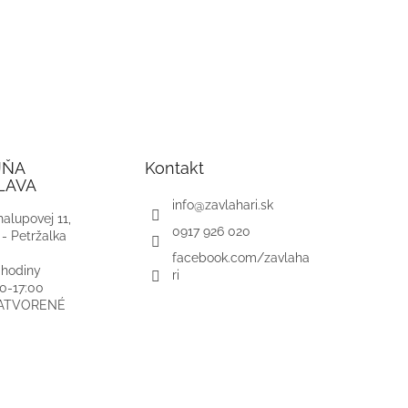
JŇA
Kontakt
LAVA
info
@
zavlahari.sk
alupovej 11,
0917 926 020
 - Petržalka
facebook.com/zavlaha
 hodiny
ri
00-17:00
ZATVORENÉ