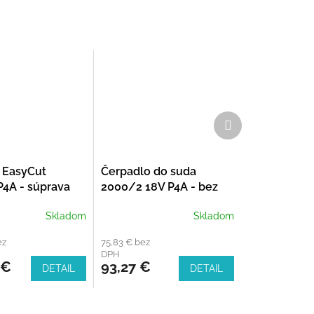
Ďalší
produkt
 EasyCut
Čerpadlo do suda
4A - súprava
2000/2 18V P4A - bez
akumulátora
Skladom
Skladom
ez
75,83 € bez
DPH
 €
93,27 €
DETAIL
DETAIL