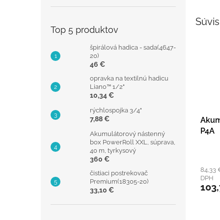
Súvis
Top 5 produktov
špirálová hadica - sada(4647-
20)
46 €
opravka na textilnú hadicu
Liano™ 1/2"
10,34 €
rýchlospojka 3/4"
7,88 €
Akum
P4A
Akumulátorový nástenný
box PowerRoll XXL, súprava,
40 m, tyrkysový
360 €
84,33 
čistiaci postrekovač
DPH
Premium(18305-20)
103
33,10 €