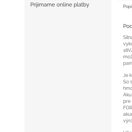
Prijímame online platby
Popi
Pod
Siln
vyk
18V
mož
pam
Je 
So 
hmo
Aku
pre
FOR
aku
výr