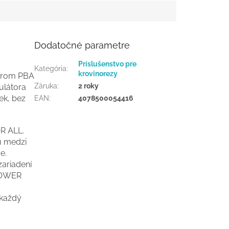
Dodatočné parametre
Príslušenstvo pre
Kategória
:
krovinorezy
orom PBA
Záruka
:
2 roky
ulátora
ek, bez
EAN
:
4078500054416
R ALL.
u medzi
e.
zariadení
 POWER
 každý