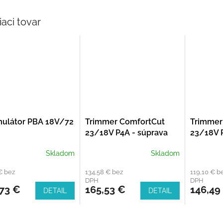
iaci tovar
ulátor PBA 18V/72
Trimmer ComfortCut
Trimmer
23/18V P4A - súprava
23/18V P
Skladom
Skladom
€ bez
134,58 € bez
119,10 € b
DPH
DPH
,73 €
165,53 €
146,49
DETAIL
DETAIL