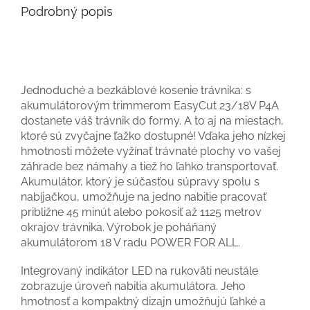
Podrobný popis
Jednoduché a bezkáblové kosenie trávnika: s
akumulátorovým trimmerom EasyCut 23/18V P4A
dostanete váš trávnik do formy. A to aj na miestach,
ktoré sú zvyčajne ťažko dostupné! Vďaka jeho nízkej
hmotnosti môžete vyžínať trávnaté plochy vo vašej
záhrade bez námahy a tiež ho ľahko transportovať.
Akumulátor, ktorý je súčasťou súpravy spolu s
nabíjačkou, umožňuje na jedno nabitie pracovať
približne 45 minút alebo pokosiť až 1125 metrov
okrajov trávnika. Výrobok je poháňaný
akumulátorom 18 V radu POWER FOR ALL.
Integrovaný indikátor LED na rukoväti neustále
zobrazuje úroveň nabitia akumulátora. Jeho
hmotnosť a kompaktný dizajn umožňujú ľahké a