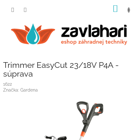
Prejsť
NÁKU
na
obsah
KOŠÍK
Trimmer EasyCut 23/18V P4A -
súprava
1622
Značka:
Gardena