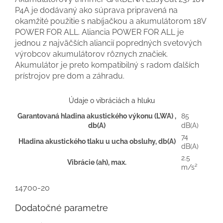
P4A je dodávaný ako súprava pripravená na
okamžité použitie s nabíjačkou a akumulátorom 18V
POWER FOR ALL. Aliancia POWER FOR ALL je
jednou z najväčších aliancií popredných svetových
výrobcov akumulátorov rôznych značiek.
Akumulátor je preto kompatibilný s radom ďalších
prístrojov pre dom a záhradu.
Údaje o vibráciách a hluku
Garantovaná hladina akustického výkonu (LWA) ,
85
db(A)
dB(A)
74
Hladina akustického tlaku u ucha obsluhy, db(A)
dB(A)
2.5
Vibrácie (ah), max.
m/s²
14700-20
Dodatočné parametre