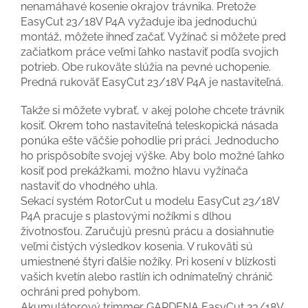
nenamáhavé kosenie okrajov trávnika. Pretože
EasyCut 23/18V P4A vyžaduje iba jednoduchú
montáž, môžete ihneď začať. Vyžínač si môžete pred
začiatkom práce veľmi ľahko nastaviť podľa svojich
potrieb. Obe rukoväte slúžia na pevné uchopenie.
Predná rukoväť EasyCut 23/18V P4A je nastaviteľná.
Takže si môžete vybrať, v akej polohe chcete trávnik
kosiť. Okrem toho nastaviteľná teleskopická násada
ponúka ešte väčšie pohodlie pri práci. Jednoducho
ho prispôsobíte svojej výške. Aby bolo možné ľahko
kosiť pod prekážkami, možno hlavu vyžínača
nastaviť do vhodného uhla.
Sekací systém RotorCut u modelu EasyCut 23/18V
P4A pracuje s plastovými nožíkmi s dlhou
životnosťou. Zaručujú presnú prácu a dosiahnutie
veľmi čistých výsledkov kosenia. V rukoväti sú
umiestnené štyri ďalšie nožíky. Pri kosení v blízkosti
vašich kvetín alebo rastlín ich odnímateľný chránič
ochráni pred pohybom.
Akumulátorový trimmer GARDENA EasyCut 23/18V