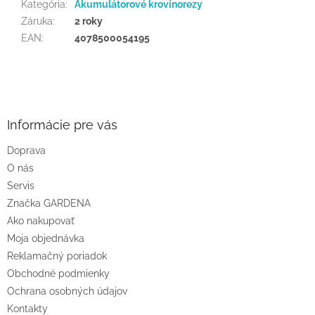
Kategória
:
Akumulátorové krovinorezy
Záruka
:
2 roky
EAN
:
4078500054195
Z
á
p
ä
Informácie pre vás
t
Doprava
i
O nás
e
Servis
Značka GARDENA
Ako nakupovať
Moja objednávka
Reklamačný poriadok
Obchodné podmienky
Ochrana osobných údajov
Kontakty