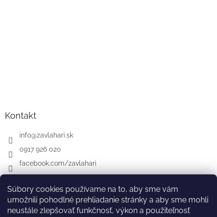
Kontakt
info
@
zavlahari.sk
0917 926 020
facebook.com/zavlahari
Súbory cookies používame na to, aby sme vám
umožnili pohodlné prehliadanie stránky a aby sme mohli
GARDENA
McCULLOCH
CZ
AT
DE
neustále zlepšovať funkčnosť, výkon a použiteľnosť