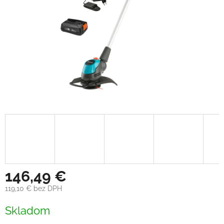
146,49 €
119,10 € bez DPH
Jednotková
Skladom
cena: