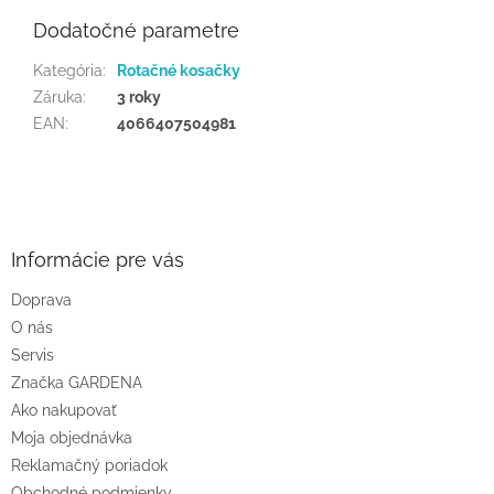
Dodatočné parametre
Kategória
:
Rotačné kosačky
Záruka
:
3 roky
EAN
:
4066407504981
Z
á
p
ä
Informácie pre vás
t
Doprava
i
O nás
e
Servis
Značka GARDENA
Ako nakupovať
Moja objednávka
Reklamačný poriadok
Obchodné podmienky