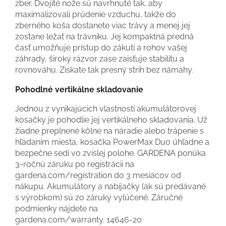
zber. Dvojité nože sú navrhnuté tak, aby
maximalizovali prúdenie vzduchu, takže do
zberného koša dostanete viac trávy a menej jej
zostane ležať na trávniku. Jej kompaktná predná
časť umožňuje prístup do zákutí a rohov vašej
záhrady, široký rázvor zase zaisťuje stabilitu a
rovnováhu. Získate tak presný strih bez námahy.
Pohodlné vertikálne skladovanie
Jednou z vynikajúcich vlastností akumulátorovej
kosačky je pohodlie jej vertikálneho skladovania. Už
žiadne preplnené kôlne na náradie alebo trápenie s
hľadaním miesta, kosačka PowerMax Duo úhľadne a
bezpečne sedí vo zvislej polohe. GARDENA ponúka
3-ročnú záruku po registrácii na
gardena.com/registration do 3 mesiacov od
nákupu. Akumulátory a nabíjačky (ak sú predávané
s výrobkom) sú zo záruky vylúčené. Záručné
podmienky nájdete na
gardena.com/warranty.
14646-20