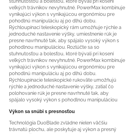
stuhnutosťou a bolesťou, ktoré bývali pri kosení
veľkých trávnikov nevyhnutné. PowerMax kombinuje
vynikajúci výkon s vynikajúcou ergonómiou pre
pohodlnú manipuláciu aj po dlhú dobu.
Rýchloupínací teleskopický rám umožňuje rýchle a
jednoduché nastavenie výšky, umiestnenie rúk je
presne navrhnuté tak, aby spájalo vysoký výkon s
pohodlnou manipuláciou. Rozlúčte sa so
stuhnutosťou a bolesťou, ktoré bývali pri kosení
veľkých trávnikov nevyhnutné. PowerMax kombinuje
vynikajúci výkon s vynikajúcou ergonómiou pre
pohodlnú manipuláciu aj po dlhú dobu.
Rýchloupínacie teleskopické rukoväte umožňujú
rýchle a jednoduché nastavenie výšky, zatiaľ čo
polohovanie rúk je presne navrhnuté tak, aby
spájalo vysoký výkon s pohodlnou manipuláciou
Výkon sa snúbi s presnosťou
Technológia DuoBlade zvládne nielen väčšiu
trávnatú plochu, ale poskytuje aj výkon a presný