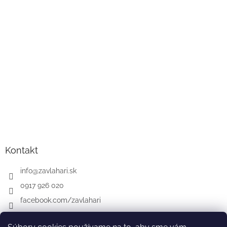
Kontakt
info
@
zavlahari.sk
0917 926 020
facebook.com/zavlahari