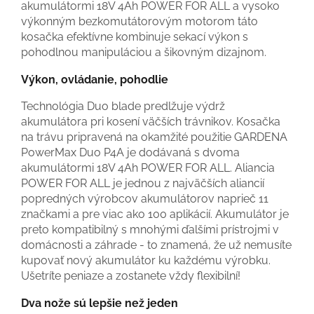
akumulátormi 18V 4Ah POWER FOR ALL a vysoko
výkonným bezkomutátorovým motorom táto
kosačka efektívne kombinuje sekací výkon s
pohodlnou manipuláciou a šikovným dizajnom.
Výkon, ovládanie, pohodlie
Technológia Duo blade predlžuje výdrž
akumulátora pri kosení väčších trávnikov. Kosačka
na trávu pripravená na okamžité použitie GARDENA
PowerMax Duo P4A je dodávaná s dvoma
akumulátormi 18V 4Ah POWER FOR ALL. Aliancia
POWER FOR ALL je jednou z najväčších aliancií
popredných výrobcov akumulátorov naprieč 11
značkami a pre viac ako 100 aplikácií. Akumulátor je
preto kompatibilný s mnohými ďalšími prístrojmi v
domácnosti a záhrade - to znamená, že už nemusíte
kupovať nový akumulátor ku každému výrobku.
Ušetríte peniaze a zostanete vždy flexibilní!
Dva nože sú lepšie než jeden