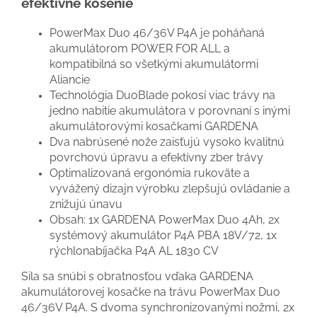
efektívne kosenie
PowerMax Duo 46/36V P4A je poháňaná
akumulátorom POWER FOR ALL a
kompatibilná so všetkými akumulátormi
Aliancie
Technológia DuoBlade pokosí viac trávy na
jedno nabitie akumulátora v porovnaní s inými
akumulátorovými kosačkami GARDENA
Dva nabrúsené nože zaisťujú vysoko kvalitnú
povrchovú úpravu a efektívny zber trávy
Optimalizovaná ergonómia rukoväte a
vyvážený dizajn výrobku zlepšujú ovládanie a
znižujú únavu
Obsah: 1x GARDENA PowerMax Duo 4Ah, 2x
systémový akumulátor P4A PBA 18V/72, 1x
rýchlonabíjačka P4A AL 1830 CV
Sila sa snúbi s obratnosťou vďaka GARDENA
akumulátorovej kosačke na trávu PowerMax Duo
46/36V P4A. S dvoma synchronizovanými nožmi, 2x