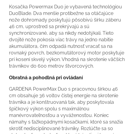
Kosačka Powermax Duo je vybavená technológiou
DuoBlade. Dva menšie protibežne sa otáčajúce
nože dohromady poskytujú pôsobivú šírku záberu
46 cm, uprostred sa prekrývajú a sú
synchronizované, aby sa nikdy nedotýkali. Tieto
dvojité nože pokosia viac trávy na jedno nabitie
akumulátora, čím odpadá nutnosť vracať sa na
rovnaký povrch, bezkomutátorový motor poskytuje
pri kosení skvelý výkon. Vhodná na skrotenie väčších
trávnikov do 600 metrov štvorcových.
Obratná a pohodlná pri ovládaní
GARDENA PowerMax Duo s pracovnou šírkou 46
cm obsahuje 36 voltov čistej energie na skrotenie
trávnika a je konštruovaná tak, aby poskytovala
špičkový výkon spolu s maximálnou
manévrovateľnosťou a vyváženosťou. Koniec
námahy s ťažkopádnymi kosačkami, ktoré sa snažia
skrotiť nedisciplinované trávniky. Rozlúčte sa so