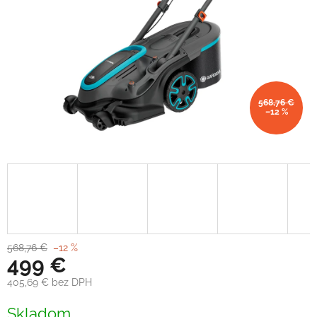
568,76 €
–12 %
568,76 €
–12 %
499 €
405,69 € bez DPH
Jednotková
Skladom
cena: