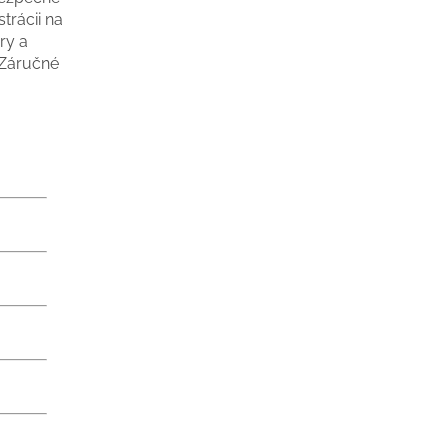
trácii na
ry a
 Záručné