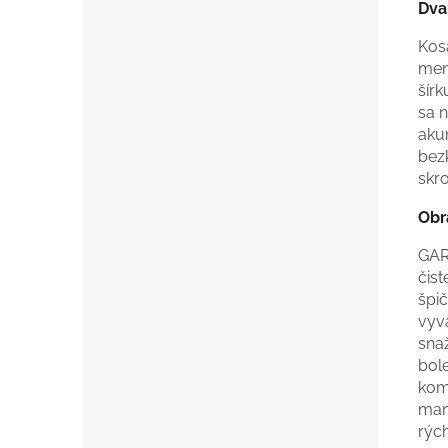
Dva
Kos
men
šír
sa n
aku
bez
skr
Obr
GAR
čist
špi
vyv
snaž
bol
kom
man
rýc