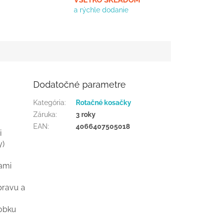
VŠETKO SKLADOM
a rýchle dodanie
Dodatočné parametre
Kategória
:
Rotačné kosačky
Záruka
:
3 roky
EAN
:
4066407505018
i
y)
ami
pravu a
robku