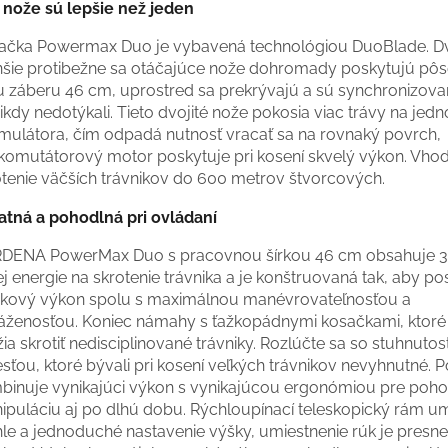
 nože sú lepšie než jeden
ačka Powermax Duo je vybavená technológiou DuoBlade. D
šie protibežne sa otáčajúce nože dohromady poskytujú pô
ku záberu 46 cm, uprostred sa prekrývajú a sú synchronizova
ikdy nedotýkali. Tieto dvojité nože pokosia viac trávy na jedn
mulátora, čím odpadá nutnosť vracať sa na rovnaký povrch,
komutátorový motor poskytuje pri kosení skvelý výkon. Vho
otenie väčších trávnikov do 600 metrov štvorcových.
atná a pohodlná pri ovládaní
DENA PowerMax Duo s pracovnou šírkou 46 cm obsahuje 3
ej energie na skrotenie trávnika a je konštruovaná tak, aby p
čkový výkon spolu s maximálnou manévrovateľnosťou a
áženosťou. Koniec námahy s ťažkopádnymi kosačkami, ktoré
ia skrotiť nedisciplinované trávniky. Rozlúčte sa so stuhnutos
esťou, ktoré bývali pri kosení veľkých trávnikov nevyhnutné.
binuje vynikajúci výkon s vynikajúcou ergonómiou pre poh
ipuláciu aj po dlhú dobu. Rýchloupínací teleskopický rám 
hle a jednoduché nastavenie výšky, umiestnenie rúk je presne