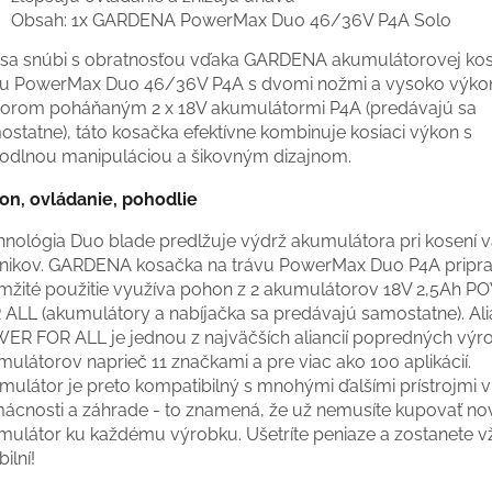
Obsah: 1x GARDENA PowerMax Duo 46/36V P4A Solo
a sa snúbi s obratnosťou vďaka GARDENA akumulátorovej ko
vu PowerMax Duo 46/36V P4A s dvomi nožmi a vysoko výk
orom poháňaným 2 x 18V akumulátormi P4A (predávajú sa
ostatne), táto kosačka efektívne kombinuje kosiaci výkon s
odlnou manipuláciou a šikovným dizajnom.
on, ovládanie, pohodlie
hnológia Duo blade predlžuje výdrž akumulátora pri kosení v
vnikov. GARDENA kosačka na trávu PowerMax Duo P4A pripr
mžité použitie využíva pohon z 2 akumulátorov 18V 2,5Ah 
 ALL (akumulátory a nabíjačka sa predávajú samostatne). Ali
ER FOR ALL je jednou z najväčších aliancií popredných vý
ulátorov naprieč 11 značkami a pre viac ako 100 aplikácií.
mulátor je preto kompatibilný s mnohými ďalšími prístrojmi v
ácnosti a záhrade - to znamená, že už nemusíte kupovať no
mulátor ku každému výrobku. Ušetríte peniaze a zostanete v
bilní!