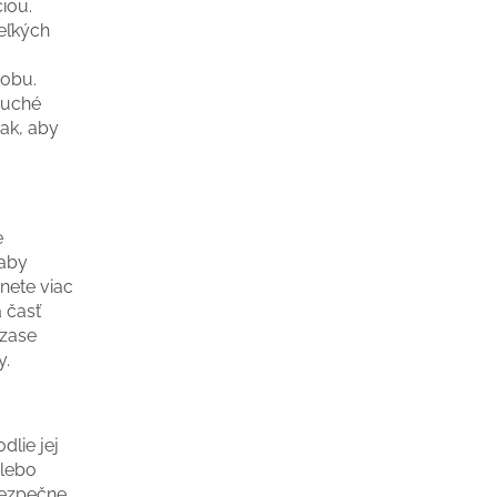
iou.
veľkých
dobu.
duché
tak, aby
e
 aby
nete viac
á časť
 zase
y.
dlie jej
alebo
bezpečne