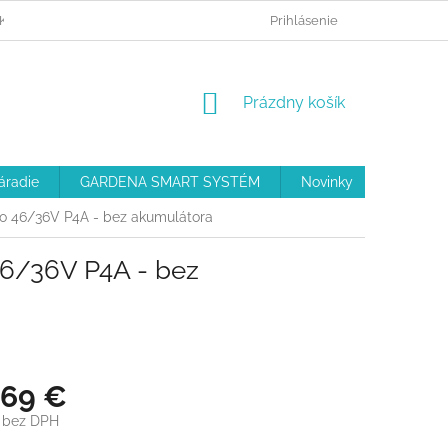
KO NAKUPOVAŤ
MOJA OBJEDNÁVKA
Prihlásenie
REKLAMAČNÝ PORIAD
NÁKUPNÝ
Prázdny košík
KOŠÍK
áradie
GARDENA SMART SYSTÉM
Novinky
Akcie
 46/36V P4A - bez akumulátora
6/36V P4A - bez
,69 €
€ bez DPH