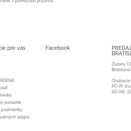
rálne, s pomocnou pružinou
ie pre vás
Facebook
PREDA
BRATIS
Zuzany Ch
Bratislava
ARDENA
Otváracie
PO-PI: 8:
ovať
SO-NE: 
dnávka
ý poriadok
 podmienky
sobných údajov