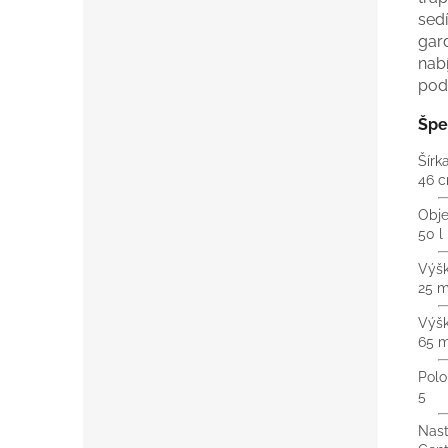
sed
gar
nab
pod
Špe
Šírk
46 
Obje
50 l
Výšk
25 
Výšk
65 
Polo
5
Nast