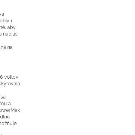
va
sobivú
né, aby
o nabitie
dná na
6 voltov
oskytovala
 sa
ťou a
 PowerMax
odlnú
umožňuje