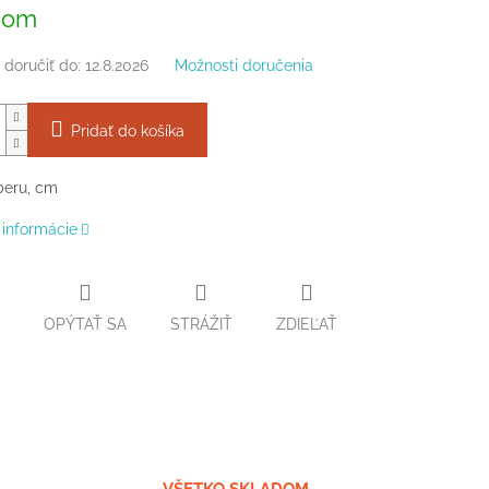
ová
dom
doručiť do:
12.8.2026
Možnosti doručenia
Pridať do košíka
beru, cm
 informácie
OPÝTAŤ SA
STRÁŽIŤ
ZDIEĽAŤ