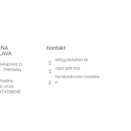
JŇA
Kontakt
LAVA
info
@
zavlahari.sk
alupovej 11,
0917 926 020
 - Petržalka
facebook.com/zavlaha
 hodiny
ri
00-17:00
ZATVORENÉ