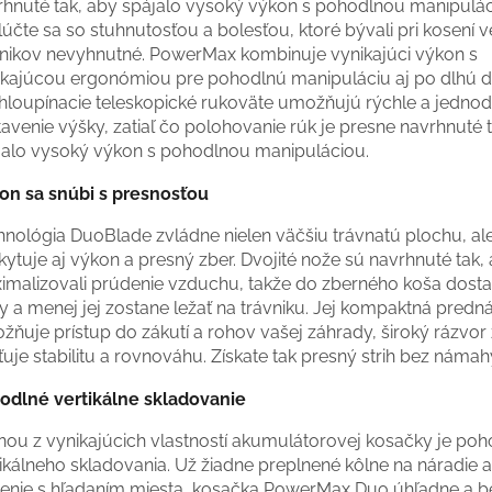
rhnuté tak, aby spájalo vysoký výkon s pohodlnou manipulác
účte sa so stuhnutosťou a bolesťou, ktoré bývali pri kosení 
vnikov nevyhnutné. PowerMax kombinuje vynikajúci výkon s
ikajúcou ergonómiou pre pohodlnú manipuláciu aj po dlhú 
hloupínacie teleskopické rukoväte umožňujú rýchle a jedno
avenie výšky, zatiaľ čo polohovanie rúk je presne navrhnuté 
jalo vysoký výkon s pohodlnou manipuláciou.
on sa snúbi s presnosťou
hnológia DuoBlade zvládne nielen väčšiu trávnatú plochu, al
ytuje aj výkon a presný zber. Dvojité nože sú navrhnuté tak,
imalizovali prúdenie vzduchu, takže do zberného koša dosta
y a menej jej zostane ležať na trávniku. Jej kompaktná predn
žňuje prístup do zákutí a rohov vašej záhrady, široký rázvor
ťuje stabilitu a rovnováhu. Získate tak presný strih bez námah
odlné vertikálne skladovanie
ou z vynikajúcich vlastností akumulátorovej kosačky je poho
tikálneho skladovania. Už žiadne preplnené kôlne na náradie 
penie s hľadaním miesta, kosačka PowerMax Duo úhľadne a 