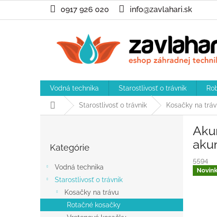
Prejsť
0917 926 020
info@zavlahari.sk
na
obsah
Vodná technika
Starostlivosť o trávnik
Rob
Domov
Starostlivosť o trávnik
Kosačky na tráv
B
Aku
o
Preskočiť
č
aku
Kategórie
kategórie
n
5594
ý
Vodná technika
Novin
p
Starostlivosť o trávnik
a
Kosačky na trávu
n
e
Rotačné kosačky
l