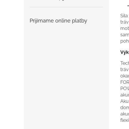
Sil
Prijímame online platby
trá
mot
sam
poh
Výk
Tec
trá
oka
FOR
POW
akum
Aku
dom
aku
flexi