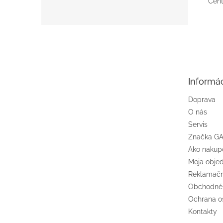
Cent
Z
á
p
ä
t
Informác
i
e
Doprava
O nás
Servis
Značka G
Ako nakup
Moja obje
Reklamačn
Obchodné
Ochrana o
Kontakty