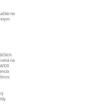
sačke na
onným
äčších
avená na
POWER
ancia
robcov
vý
ždy