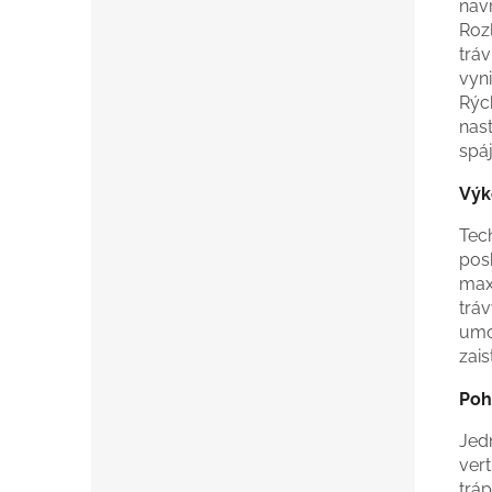
nav
Rozl
trá
vyn
Rýc
nast
spá
Výk
Tec
posk
max
tráv
umo
zais
Poh
Jedn
ver
trá