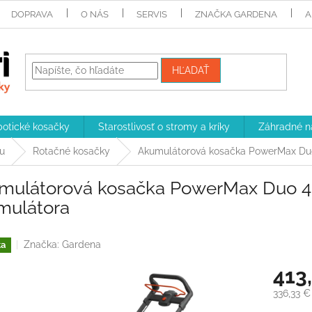
DOPRAVA
O NÁS
SERVIS
ZNAČKA GARDENA
A
HĽADAŤ
otické kosačky
Starostlivosť o stromy a kríky
Záhradné n
u
Rotačné kosačky
Akumulátorová kosačka PowerMax Duo
mulátorová kosačka PowerMax Duo 4
mulátora
Značka:
Gardena
ka
413
336,33 