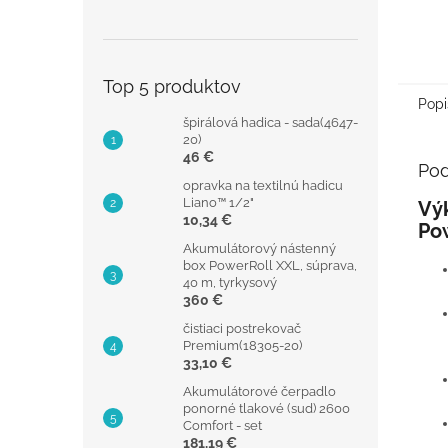
Top 5 produktov
Popi
špirálová hadica - sada(4647-
20)
46 €
Pod
opravka na textilnú hadicu
Liano™ 1/2"
Vý
10,34 €
Po
Akumulátorový nástenný
box PowerRoll XXL, súprava,
40 m, tyrkysový
360 €
čistiaci postrekovač
Premium(18305-20)
33,10 €
Akumulátorové čerpadlo
ponorné tlakové (sud) 2600
Comfort - set
181,19 €