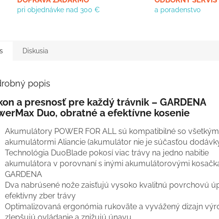
DOPRAVA ZADARMO
ODBORNÝ SERVIS
pri objednávke nad 300 €
a poradenstvo
s
Diskusia
robný popis
kon a presnosť pre každý trávnik – GARDENA
werMax Duo, obratné a efektívne kosenie
Akumulátory POWER FOR ALL sú kompatibilné so všetkým
akumulátormi Aliancie (akumulátor nie je súčasťou dodávk
Technológia DuoBlade pokosí viac trávy na jedno nabitie
akumulátora v porovnaní s inými akumulátorovými kosačk
GARDENA
Dva nabrúsené nože zaisťujú vysoko kvalitnú povrchovú ú
efektívny zber trávy
Optimalizovaná ergonómia rukoväte a vyvážený dizajn vý
zlepšujú ovládanie a znižujú únavu