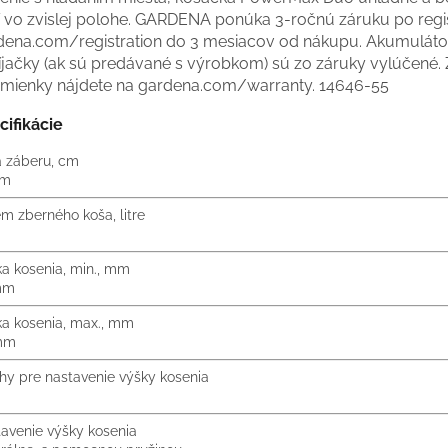
í vo zvislej polohe. GARDENA ponúka 3-ročnú záruku po regis
dena.com/registration do 3 mesiacov od nákupu. Akumuláto
íjačky (ak sú predávané s výrobkom) sú zo záruky vylúčené.
mienky nájdete na gardena.com/warranty.
14646-55
cifikácie
a záberu, cm
cm
m zberného koša, litre
a kosenia, min., mm
mm
a kosenia, max., mm
mm
hy pre nastavenie výšky kosenia
avenie výšky kosenia